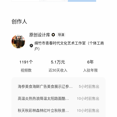
创作人
原创设计库
导演
绵竹市青春时代文化艺术工作室（个体工商
户）
1191
个
5.1万
元
6年
视频数
近30天收入
入驻年限
海参美食海鲜广告美食展示辽参海鲜美食海参
5小时前
售出
高温炎热热浪降温太阳路面酷暑烈日高温预警
10小时前
售出
秋天秋彩林森林红叶立秋秋景大山云海山林秋
10小时前
售出