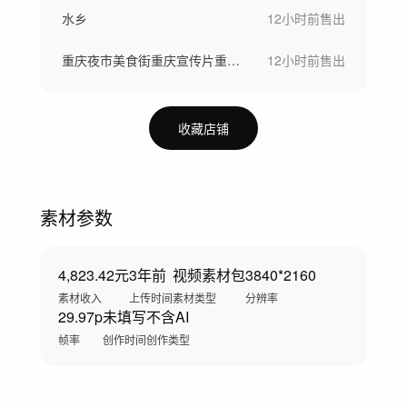
水乡
12小时前
售出
重庆夜市美食街重庆宣传片重庆火锅
12小时前
售出
收藏店铺
素材参数
4,823.42元
3年前
视频素材包
3840*2160
素材收入
上传时间
素材类型
分辨率
29.97p
未填写
不含AI
帧率
创作时间
创作类型