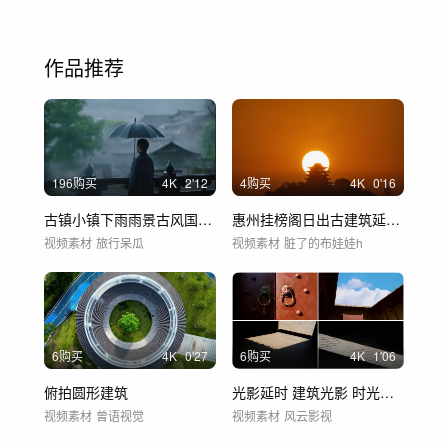
作品推荐
196购买
4
K
2'12
4购买
4
K
0'16
古镇小镇下雨雨景古风国风屋檐雨天民国江南
惠州挂榜阁日出古建筑延时摄影
视频素材
旅行呆瓜
视频素材
脏了的布娃娃h
6购买
4
K
0'27
6购买
4
K
1'06
俯拍圆形建筑
光影延时 建筑光影 时光流逝
视频素材
曾语视觉
视频素材
风云影视