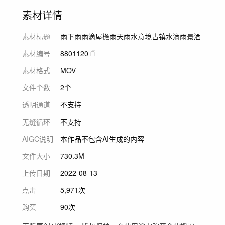
素材详情
素材标题
雨下雨雨滴屋檐雨天雨水意境古镇水滴雨景酒
素材编号
8801120
素材格式
MOV
文件个数
2个
透明通道
不支持
无缝循环
不支持
AIGC说明
本作品不包含AI生成的内容
文件大小
730.3M
上传日期
2022-08-13
点击
5,971次
购买
90次