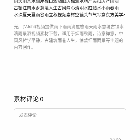
雨天雨水
水滴
屋檐
白酒
酒酿
房檐
滴水
地产实拍房产雨滴
古镇江南水乡
意境
人生古风静心
清明水缸溅水
小雨春雨
水珠夏天
夏雨谷雨
立秋
视频
素材
空镜头
节气写意东方美学z
光厂(VJshi)视频提供
雨下雨雨滴屋檐雨天雨水意境古镇水
滴雨景酒
视频素材
下载，适用于
烟雨秋雨，诗意禅意，中
国风哲学平静，古建筑雨巷人生，惊蛰细雨雨景等主题
的
内容创作。
素材评论
0
0
/
120