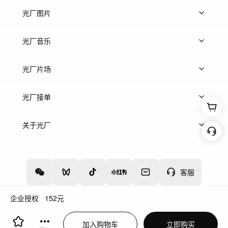
上传视频
精品视频
精选专辑
免费素材
光厂图片
上传图片
精品图片
光厂音乐
热门音乐
免费音效
热门歌单
立即入驻
光厂片场
上传案例
AI找镜头
片场榜单
精选案例
光厂接单
上架服务
热门服务
创作人
关于光厂
关于我们
诚聘英才
帮助中心
权责声明
客服
企业授权
152
元
增值电信业务经营许可证：川B2-20160192
蜀ICP备12020238号-4
加入购物车
立即购买
川公网安备51019002000262
违法和不良信息举报中心