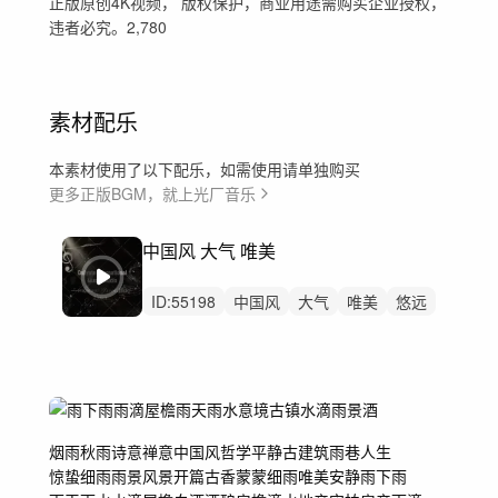
正版原创4K视频， 版权保护，商业用途需购买企业授权，
违者必究。2,780
素材配乐
本素材使用了以下配乐，如需使用请单独购买
更多正版BGM，就上光厂音乐
中国风 大气 唯美
ID:
55198
中国风
大气
唯美
悠远
古装
武侠
宁静
古风
钢琴
古筝
琵琶
弦乐组
打击乐
笛子
烟雨秋雨
诗意禅意
中国风哲学平静
古建筑雨巷人生
惊蛰细雨雨景
风景开篇古香
蒙蒙细雨
唯美安静
雨
下雨