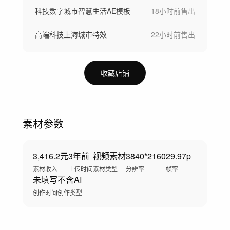
科技数字城市智慧生活AE模板
18小时前
售出
高端科技上海城市特效
22小时前
售出
收藏店铺
素材参数
3,416.2元
3年前
视频素材
3840*2160
29.97p
素材收入
上传时间
素材类型
分辨率
帧率
未填写
不含AI
创作时间
创作类型