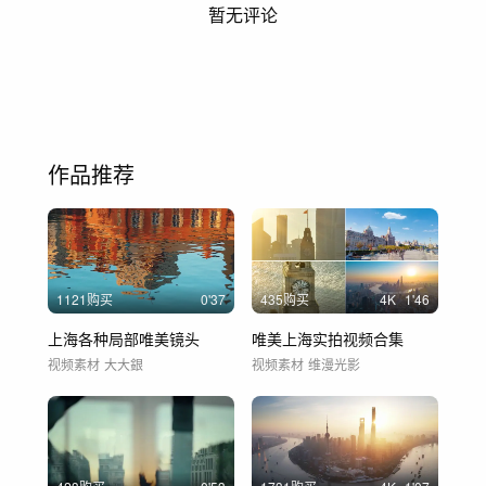
暂无评论
作品推荐
1121购买
0'37
435购买
4
K
1'46
上海各种局部唯美镜头
唯美上海实拍视频合集
视频素材
大大銀
视频素材
维漫光影