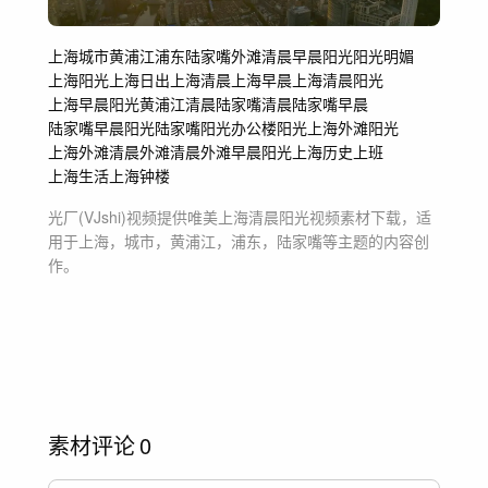
上海
城市
黄浦江
浦东
陆家嘴
外滩
清晨
早晨
阳光
阳光明媚
上海阳光
上海日出
上海清晨
上海早晨
上海清晨阳光
上海早晨阳光
黄浦江清晨
陆家嘴清晨
陆家嘴早晨
陆家嘴早晨阳光
陆家嘴阳光
办公楼阳光
上海外滩阳光
上海外滩清晨
外滩清晨
外滩早晨阳光
上海历史
上班
上海生活
上海钟楼
光厂(VJshi)视频提供
唯美上海清晨阳光
视频素材
下载，适
用于
上海，城市，黄浦江，浦东，陆家嘴等主题
的内容创
作。
素材评论
0