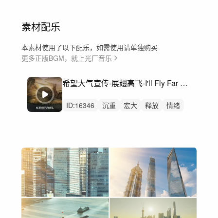
素材配乐
本素材使用了以下配乐，如需使用请单独购买
更多正版BGM，就上光厂音乐
希望大气宣传-展翅高飞-I'll Fly Far Away
ID:
16346
沉重
宏大
释放
情绪
壮烈的
预告片
氛围
氛围音乐
行动
广阔
巨大
激情
航拍
宣传片
纪录片