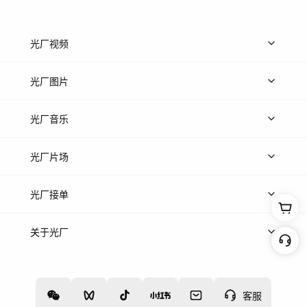
光厂视频
上传视频
精品视频
精选专辑
免费素材
光厂图片
上传图片
精品图片
光厂音乐
热门音乐
免费音效
热门歌单
立即入驻
光厂片场
上传案例
AI找镜头
片场榜单
精选案例
光厂接单
上架服务
热门服务
创作人
关于光厂
关于我们
诚聘英才
帮助中心
权责声明
客服