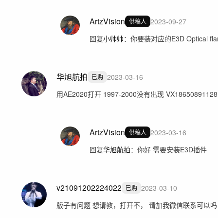
ArtzVision
2023-09-27
供稿人
回复
小帅帅
：
你要装对应的E3D Optical fl
华旭航拍
2023-03-16
已购
用AE2020打开 1997-2000没有出现 VX18650891128
ArtzVision
2023-03-16
供稿人
回复
华旭航拍
：
你好 需要安装E3D插件
v21091202224022
2023-03-10
已购
版子有问题 想请教，打开不， 请加我微信联系可以吗 180