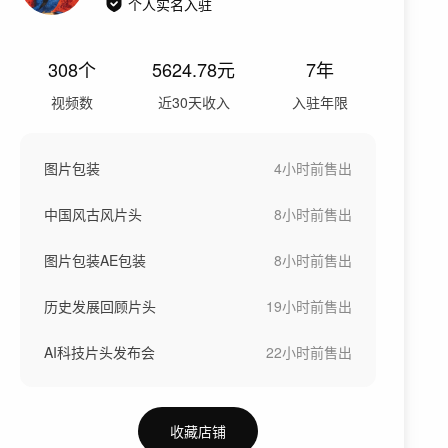
个人实名入驻
308
个
5624.78
元
7年
视频数
近30天收入
入驻年限
图片包装
4小时前
售出
中国风古风片头
8小时前
售出
图片包装AE包装
8小时前
售出
历史发展回顾片头
19小时前
售出
AI科技片头发布会
22小时前
售出
收藏店铺