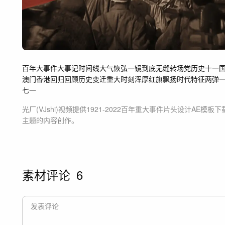
百年大事件
大事记
时间线
大气恢弘
一镜到底
无缝转场
党历史
十一
澳门香港回归
回顾
历史变迁
重大时刻
浑厚
红旗飘扬
时代特征
两弹
七一
光厂(VJshi)视频提供
1921-2022百年重大事件片头设计
AE模板
下
主题
的内容创作。
素材评论
6