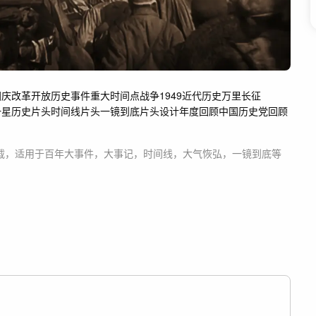
国庆
改革开放
历史事件
重大时间点
战争
1949
近代历史
万里长征
一星
历史片头
时间线片头
一镜到底片头设计
年度回顾
中国历史
党回顾
载，适用于
百年大事件，大事记，时间线，大气恢弘，一镜到底等