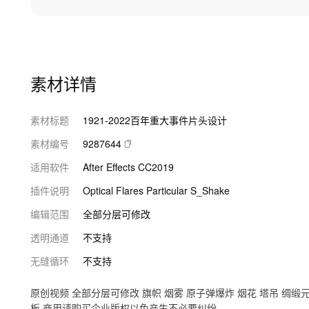
素材详情
素材标题
1921-2022百年重大事件片头设计
素材编号
9287644
适用软件
After Effects CC2019
插件说明
Optical Flares Particular S_Shake
编辑范围
全部分层可修改
透明通道
不支持
无缝循环
不支持
原创视频 全部分层可修改 旗帜 烟雾 原子弹爆炸 烟花 塔吊 绸
板 商用请购买企业版权以免产生不必要纠纷