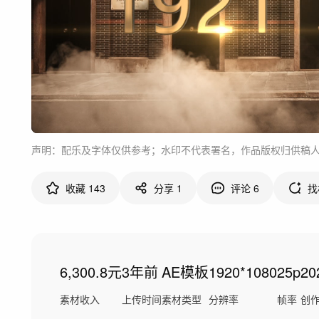
声明：配乐及字体仅供参考；水印不代表署名，作品版权归供稿
收藏
143
分享
1
评论
6
找
6,300.8元
3年前
AE模板
1920*1080
25p
20
素材收入
上传时间
素材类型
分辨率
帧率
创