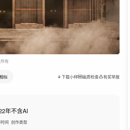
人所有
相似
下载小样
画质检查
有奖举报
22年
不含AI
作时间
创作类型