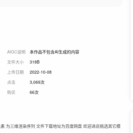
AIGC说明
本作品不包含AI生成的内容
文件大小
318B
上传日期
2022-10-08
点击
3,069次
购买
66次
缎元素 为三维渲染序列 文件下载地址为百度网盘 欢迎进店挑选其它模