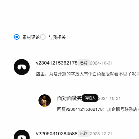
素材评论
与我相关
v23041215362178
2024-10-31
已购
店主，为啥开篇的字放大有个白色蒙版就看不见了呢 
面对面微笑
2024-10-31
供稿人
回复
v23041215362178
：
加企鹅号联系店
v22090310284588
2023-12-21
已购