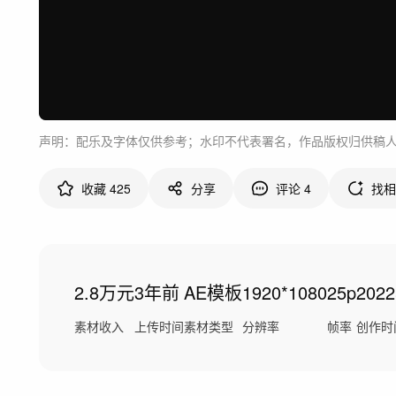
声明：配乐及字体仅供参考；水印不代表署名，作品版权归供稿
收藏
425
分享
评论
4
找相
2.8万元
3年前
AE模板
1920*1080
25p
202
素材收入
上传时间
素材类型
分辨率
帧率
创作时