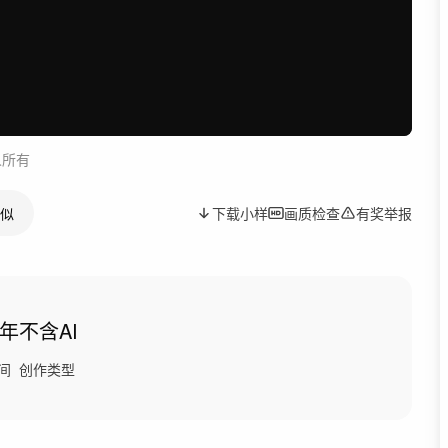
人所有
似
下载小样
画质检查
有奖举报
2年
不含AI
间
创作类型