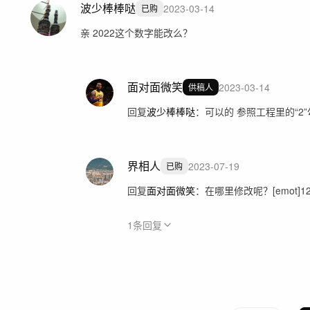
波少棒棒哒
2023-03-14
已购
亲 2022这个数字能改么？
面对面微笑
2023-03-14
供稿人
回复
波少棒棒哒
：
可以的 参照工程里的“
界相人
2023-07-19
已购
回复
面对面微笑
：
在哪里修改呢？[emot]12[
1
条回复