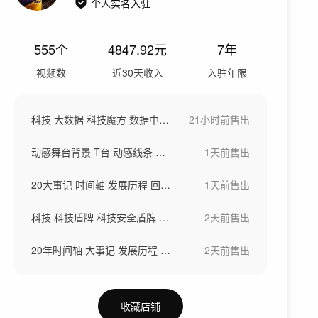
个人实名入驻
555
个
4847.92
元
7年
视频数
近30天收入
入驻年限
科技 大数据 科技魔方 数据中心 四模块
21小时前
售出
动感舞台背景 T台 动感线条 动感舞台
1天前
售出
20大事记 时间轴 发展历程 回顾 历史
1天前
售出
科技 科技盾牌 科技安全盾牌 网络安全
2天前
售出
20年时间轴 大事记 发展历程 历史回顾
2天前
售出
收藏店铺