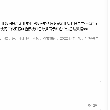
企业数据展示
企业年中报数据
年终数据展示
业绩汇报
年度业绩汇报
版
快闪
工作汇报
红色模板
红色数据展示
红色企业
总结
数据
ppt
板
下载，适用于
汇报，科技，图文快闪，2022工作汇报，年报等主
0
/
120