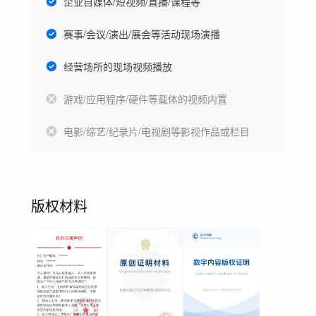
企业自媒体/短视频/直播/课程等
赛事/会议/演出/展会等活动现场演播
经营场所的现场视频播放
游戏/应用程序/硬件等载体的视频内置
电影/综艺/纪录片/电视剧等影视作品或栏目
版权材料