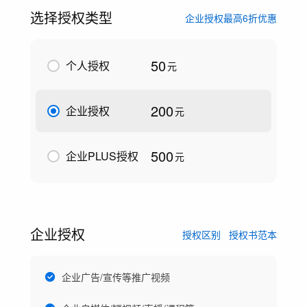
选择授权类型
企业授权最高6折优惠
50
个人授权
元
200
企业授权
元
500
企业PLUS授权
元
企业授权
授权区别
授权书范本
企业广告/宣传等推广视频