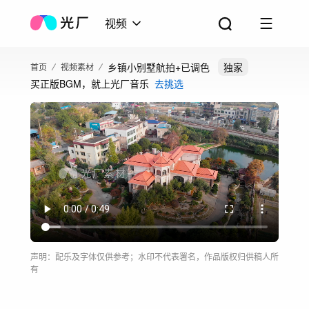
视频
乡镇小别墅航拍+已调色
独家
首页
视频素材
买正版BGM，就上光厂音乐
去挑选
声明：配乐及字体仅供参考；水印不代表署名，作品版权归供稿人所
有