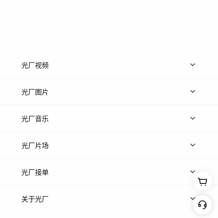
光厂视频
上传视频
精品视频
精选专辑
免费素材
光厂图片
上传图片
精品图片
光厂音乐
热门音乐
免费音效
热门歌单
立即入驻
光厂片场
上传案例
AI找镜头
片场榜单
精选案例
光厂接单
上架服务
热门服务
创作人
关于光厂