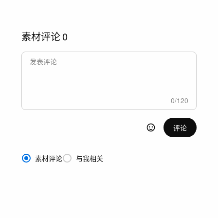
素材评论
0
0
/
120
评论
素材评论
与我相关