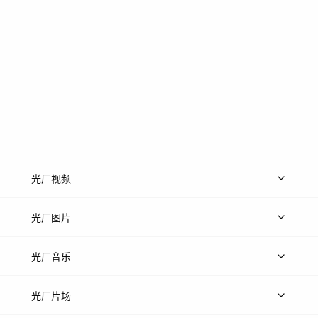
光厂视频
上传视频
精品视频
精选专辑
免费素材
光厂图片
上传图片
精品图片
光厂音乐
热门音乐
免费音效
热门歌单
立即入驻
光厂片场