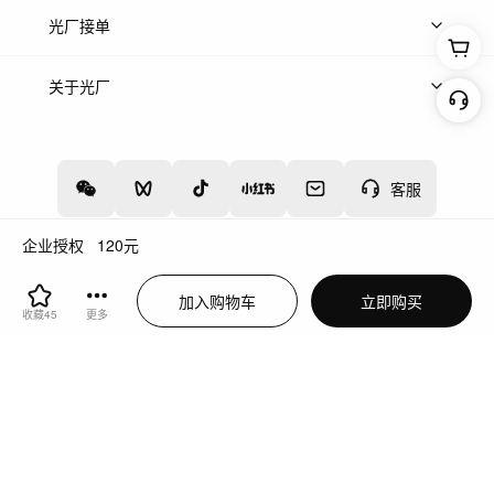
上传案例
AI找镜头
片场榜单
精选案例
光厂接单
上架服务
热门服务
创作人
关于光厂
关于我们
诚聘英才
帮助中心
权责声明
客服
企业授权
120
元
增值电信业务经营许可证：川B2-20160192
蜀ICP备12020238号-4
加入购物车
立即购买
川公网安备51019002000262
违法和不良信息举报中心
收藏
45
更多
切换到电脑版