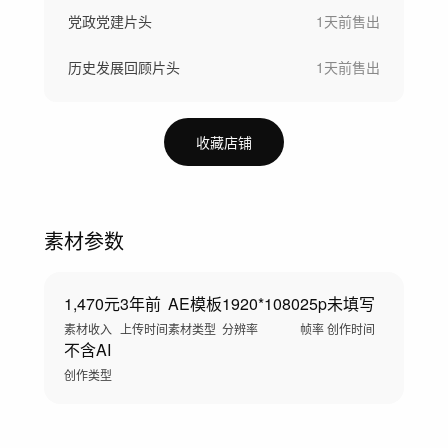
党政党建片头
1天前
售出
历史发展回顾片头
1天前
售出
收藏店铺
素材参数
1,470元
3年前
AE模板
1920*1080
25p
未填写
素材收入
上传时间
素材类型
分辨率
帧率
创作时间
不含AI
创作类型