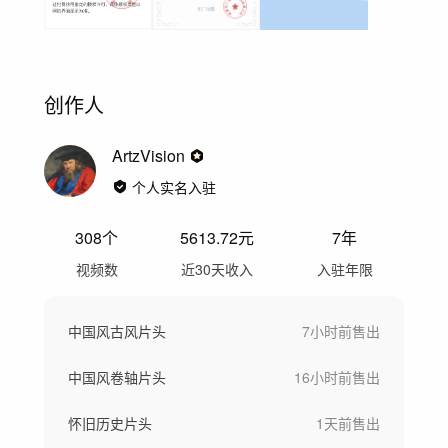
创作人
ArtzVision
个人实名入驻
308
个
5613.72
元
7年
视频数
近30天收入
入驻年限
中国风古风片头
7小时前
售出
中国风卷轴片头
16小时前
售出
怀旧历史片头
1天前
售出