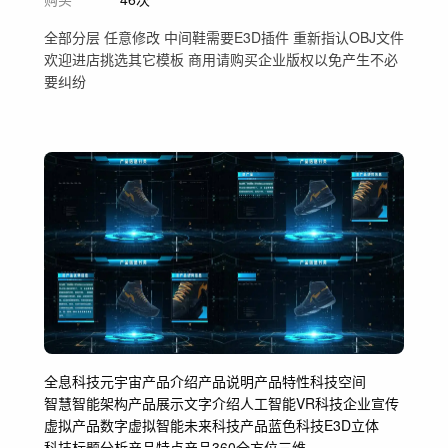
全部分层 任意修改 中间鞋需要E3D插件 重新指认OBJ文件
欢迎进店挑选其它模板 商用请购买企业版权以免产生不必
要纠纷
全息
科技
元宇宙
产品介绍
产品说明
产品特性
科技空间
智慧智能
架构
产品展示
文字介绍
人工智能
VR
科技企业宣传
虚拟产品
数字虚拟
智能
未来
科技产品
蓝色科技
E3D
立体
科技标题
分析
产品特点
产品360
全方位
三维