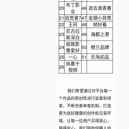
布丁影
20
46
逝去滴青春
业
21
拾荒者7
47
金钢小背篼
22
王珂
48
帧好看
尼古拉
23
49
海都之港
斯深白
极致影
24
50
橙兰品牌
像爱好
25
一心
51
乐淘初品
执着于
26
视频
我们希望通过对平台每一
个作品的原创性进行监督和排
查，不断完善审查机制，打造
更为良好健康的创作和交易环
境，让每一位用户买得放心，
用得安心。我们鼓励供稿人创