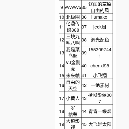
辽阔的草原
9
vvvvvv5
35
自由的风
10
北极圈
36
liumakol
亿鼎传
11
37
jeck周
媒888
三块九
12
38
调光配色
毛八啊
我是菜
155309744
13
39
鸟超
1
VJ金刚
14
40
chenxi98
虎
15
未来帧
41
小飞翔
自由的
16
42
一绝素材
天空
拾帧影像00
17
小黄人
43
7
一岁一
18
44
青青一缕烟
枯荣
大道影
19
45
大飞是太阳
视