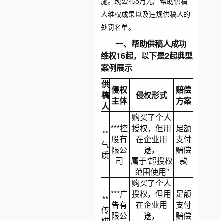
施。现公布5月光厂帮助供稿
人维权成果以及违规供稿人的
处罚名单。
一、帮助供稿人成功
维权16起，以下是2起典型
案例展示
供
侵权
赔偿
稿
侵权形式
主体
方案
人
购买了个人
***控
授权，但用
足额
**
股有
在企业用
支付
气
限公
途，
赔偿
质
司
属于“超授权
款
范围使用”
购买了个人
***广
授权，但用
足额
**
告有
在企业用
支付
传
限公
途，
赔偿
媒