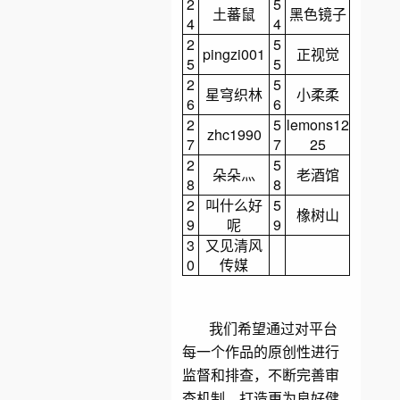
2
5
土蕃鼠
黑色镜子
4
4
2
5
pingzi001
正视觉
5
5
2
5
星穹织林
小柔柔
6
6
2
5
lemons12
zhc1990
7
7
25
2
5
朵朵灬
老酒馆
8
8
2
叫什么好
5
橡树山
9
呢
9
3
又见清风
0
传媒
我们希望通过对平台
每一个作品的原创性进行
监督和排查，不断完善审
查机制，打造更为良好健