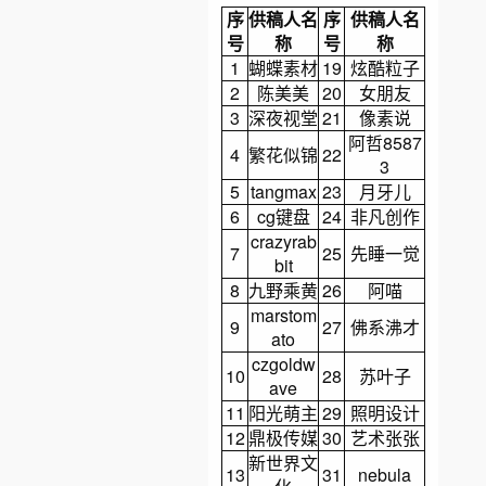
序
供稿人名
序
供稿人名
号
称
号
称
1
蝴蝶素材
19
炫酷粒子
2
陈美美
20
女朋友
3
深夜视堂
21
像素说
阿哲8587
4
繁花似锦
22
3
5
tangmax
23
月牙儿
6
cg键盘
24
非凡创作
crazyrab
7
25
先睡一觉
bit
8
九野乘黄
26
阿喵
marstom
9
27
佛系沸才
ato
czgoldw
10
28
苏叶子
ave
11
阳光萌主
29
照明设计
12
鼎极传媒
30
艺术张张
新世界文
13
31
nebula