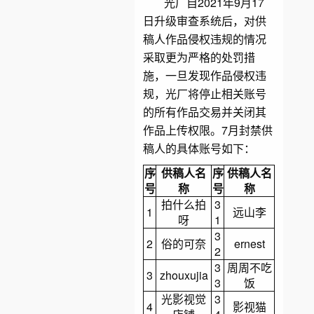
光厂自2021年9月17
日升级审查系统后，对供
稿人作品侵权违规的情况
采取更为严格的处罚措
施，一旦发现作品侵权违
规，光厂将停止相关账号
的所有作品交易并关闭其
作品上传权限。7月封禁供
稿人的具体账号如下：
序
供稿人名
序
供稿人名
号
称
号
称
拍什么拍
3
1
远山李
呀
1
3
2
俗的可奈
ernest
2
3
周周不吃
3
zhouxujia
3
饭
光影视觉
3
4
影视猫