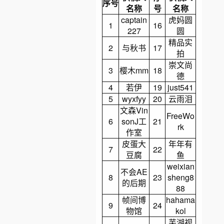
序号
名称
号
名称
captain
虎妈圆
1
16
227
圆
精品实
2
与秋书
17
拍
崇文尚
3
樱木mm
18
德
4
若伊
19
just541
5
wyxfyy
20
云雨泪
文森Vin
FreeWo
6
sonJ工
21
rk
作室
皮蛋大
年年有
7
22
豆腐
鱼
weixian
不会AE
8
23
sheng8
的后期
88
帧间博
hahama
9
24
物馆
kol
芜湖视