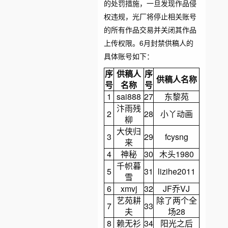
的处罚措施，一旦发现作品侵
权违规，光厂将停止相关账号
的所有作品交易并关闭其作品
上传权限。6月封禁供稿人的
具体账号如下：
序
供稿人
序
供稿人名称
号
名称
号
1
sai888
27
东黎苑
汴雨残
2
28
小丫动画
柳
大侠归
3
29
fcysng
来
4
神秘
30
木头1980
千帜暮
5
31
lizihe2011
雪
6
xmvj
32
JF乔VJ
艺苑耕
除了两个全
7
33
夫
场28
8
赖无衫
34
阳光之后