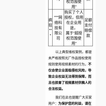
权范围使
用”
购买了个人
***网
授权，但用
疯
足额
络科
在企业用
狂
支付
技有
途，
**
赔偿
限公
属于“超授
*
款
司
权范围使
用”
以上典型维权案例，都是
未严格按照光厂作品授权使用
规则使用视频素材的行为，
不
仅会使企业面临侵权风险，导
致企业权益无法得到保障，而
且也损害了视频素材供稿人的
合法权益。
我们在此也提醒广大买家
用户：
为保护您的利益，请在