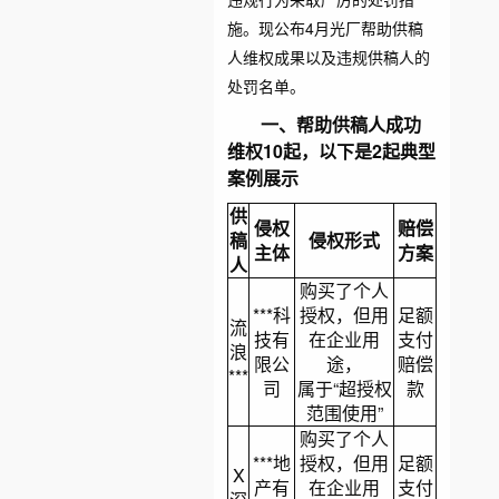
施。现公布4月光厂帮助供稿
人维权成果以及违规供稿人的
处罚名单。
一、帮助供稿人成功
维权10起，以下是2起典型
案例展示
供
侵权
赔偿
稿
侵权形式
主体
方案
人
购买了个人
***科
授权，但用
足额
流
技有
在企业用
支付
浪
限公
途，
赔偿
***
司
属于“超授权
款
范围使用”
购买了个人
***地
授权，但用
足额
X
产有
在企业用
支付