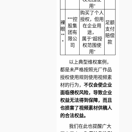
用”
购买了个人
***控
授权，但用
裸
足额
股集
在企业用
眼
支付
团有
途，
**
赔偿
限公
属于“超授
*
款
司
权范围使
用”
以上典型维权案例，
都是未严格按照光厂作品
授权使用规则使用视频素
材的行为，
不仅会使企业
面临侵权风险，导致企业
权益无法得到保障，而且
也损害了视频素材供稿人
的合法权益。
我们在此也提醒广大