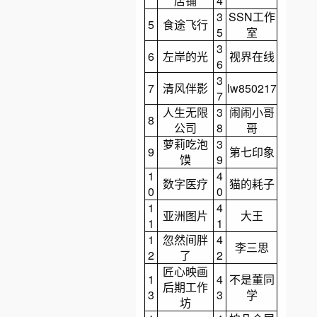
店铺
4
3
SSN工作
5
食途飞行
5
室
3
6
左岸的光
视界在线
6
3
7
清风伴影
lw850217
7
人生无限
3
闹闹小哥
8
公司
8
哥
萝莉吃泡
3
9
第七印象
馍
9
1
4
数字医疗
猫的耗子
0
0
1
4
亚洲图片
大王
1
1
1
忽然间胖
4
李三思
2
了
2
匠心映画
1
4
不是董同
后期工作
3
3
学
坊