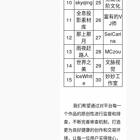
10
skyqing
25
阶文化
全息投
富有的V
11
影素材
26
J师
库
那上那
SeiCari
12
27
月
na
雨夜赶
13
28
MCzou
路人
世界之
文脉视
14
29
美
觉
IceWhit
妙妙工
15
30
e
作室
我们希望通过对平台每一
个作品的原创性进行监督和排
查，不断完善审查机制，打造
更为良好健康的创作和交易环
境，让每一位用户买得放心，