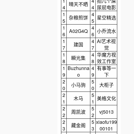
1
4
拍几个屎
晴天不晒
4
4
尿屁电影
1
4
杂粮煎饼
星空精选
5
5
1
4
A02G4Q
小乔流水
6
6
1
4
AI艺术视
建国
7
7
觉
1
4
华魔方视
瞬光集
8
8
效工作室
1
Buzhunna
4
有事等一
9
o
9
下
2
5
小马驹
大柜子
0
0
2
5
木马
美格文化
1
1
2
5
周凯波
vj5013
2
2
2
5
xiaofu199
藏金阁
3
3
00101