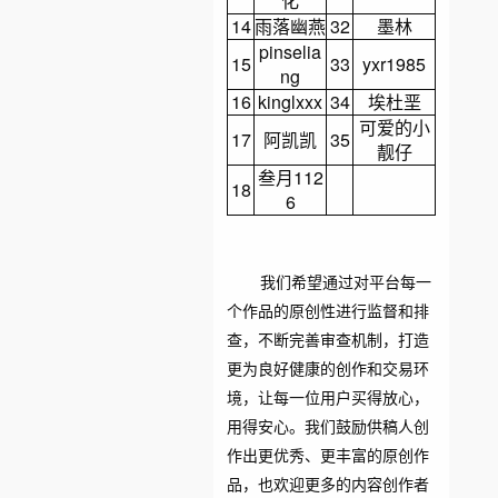
化
14
雨落幽燕
32
墨林
pinselia
15
33
yxr1985
ng
16
kinglxxx
34
埃杜垩
可爱的小
17
阿凯凯
35
靓仔
叁月112
18
6
我们希望通过对平台每一
个作品的原创性进行监督和排
查，不断完善审查机制，打造
更为良好健康的创作和交易环
境，让每一位用户买得放心，
用得安心。我们鼓励供稿人创
作出更优秀、更丰富的原创作
品，也欢迎更多的内容创作者