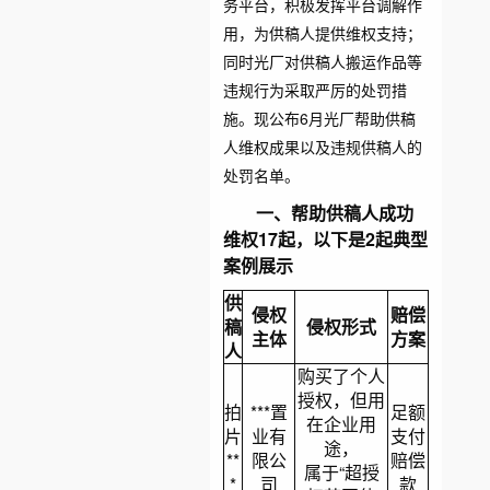
务平台，积极发挥平台调解作
用，为供稿人提供维权支持；
同时光厂对供稿人搬运作品等
违规行为采取严厉的处罚措
施。现公布6月光厂帮助供稿
人维权成果以及违规供稿人的
处罚名单。
一、帮助供稿人成功
维权17起，以下是2起典型
案例展示
供
侵权
赔偿
稿
侵权形式
主体
方案
人
购买了个人
授权，但用
拍
***置
足额
在企业用
片
业有
支付
途，
**
限公
赔偿
属于“超授
*
司
款