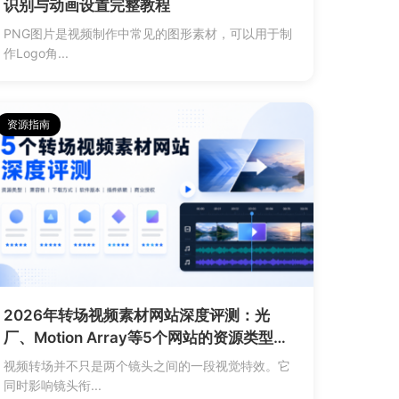
识别与动画设置完整教程
PNG图片是视频制作中常见的图形素材，可以用于制
作Logo角...
资源指南
2026年转场视频素材网站深度评测：光
厂、Motion Array等5个网站的资源类型、
软件兼容与商业授权全面对比
视频转场并不只是两个镜头之间的一段视觉特效。它
同时影响镜头衔...