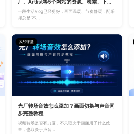
厂、Artlist等5个网站的资源、检索、下载
与授权分析
一段生活Vlog已经剪好，画面温暖、节奏舒缓，配乐
却总是“不...
实战课堂
光厂转场音效怎么添加？画面切换与声音同
步完整教程
视频转场是否有力度，不只取决于画面用了什么效
果，也取决于声音...