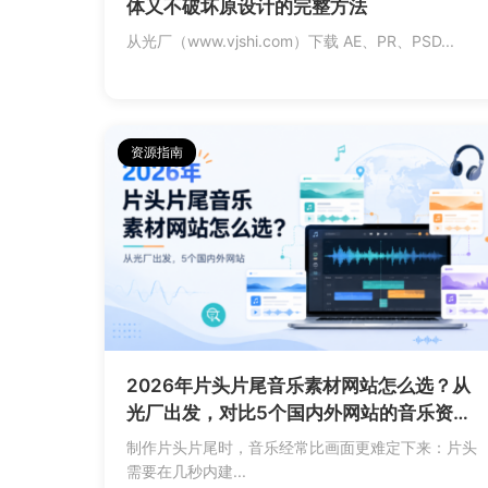
体又不破坏原设计的完整方法
从光厂（www.vjshi.com）下载 AE、PR、PSD...
资源指南
2026年片头片尾音乐素材网站怎么选？从
光厂出发，对比5个国内外网站的音乐资
源、下载方式与授权范围
制作片头片尾时，音乐经常比画面更难定下来：片头
需要在几秒内建...