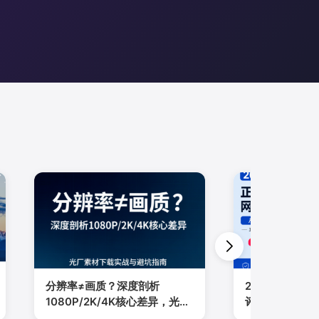
分辨率≠画质？深度剖析
2026正版视
1080P/2K/4K核心差异，光厂
评：从光厂到
素材下载实战与避坑指南
内容服务商全