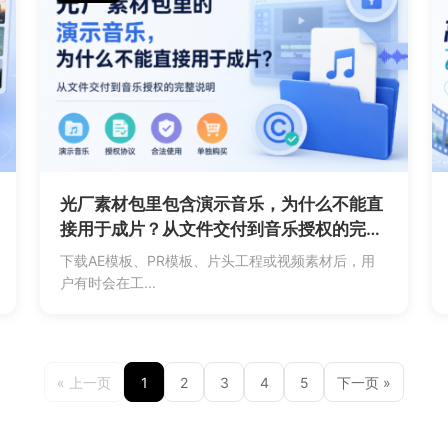
光厂素材包里包含演示音乐，为什么不能直
接用于成片？从文件交付到音乐授权的完整
说明
下载AE模板、PR模板、片头工程或视频素材后，用
户有时会在工...
« 上一页
1
2
3
4
5
下一页 »