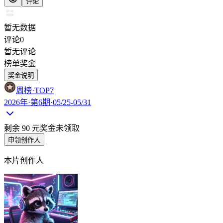
评论
暂无数据
评论
0
暂无评论
榜单奖金
奖金说明
周榜
·TOP
7
2026年·第6期·05/25-05/31
剩余
90
元奖金未领取
申领创作人
本片创作人