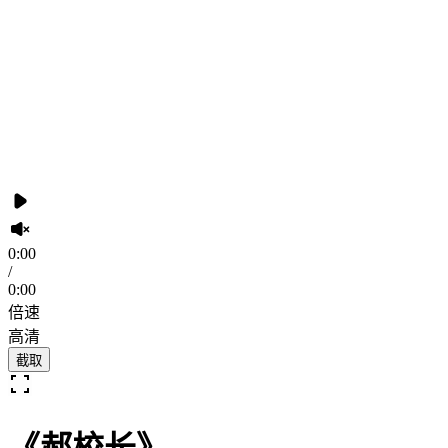
0:00
/
0:00
倍速
高清
截取
《郝校长》