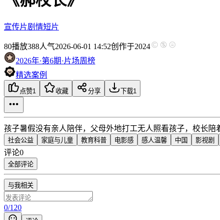
宣传片
剧情短片
80
播放
388人气
2026-06-01 14:52
创作于2024
2026年·第6期·片场周榜
精选案例
点赞
1
收藏
分享
下载
1
孩子暑假没有亲人陪伴，父母外地打工无人照看孩子，校长陪
社会公益
家庭与儿童
教育科普
电影感
感人温馨
中国
影视剧
评论
0
全部评论
与我相关
0
/
120