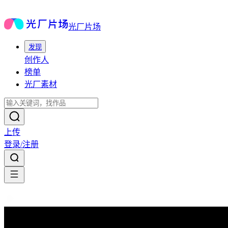
光厂片场
发现
创作人
榜单
光厂素材
上传
登录/注册