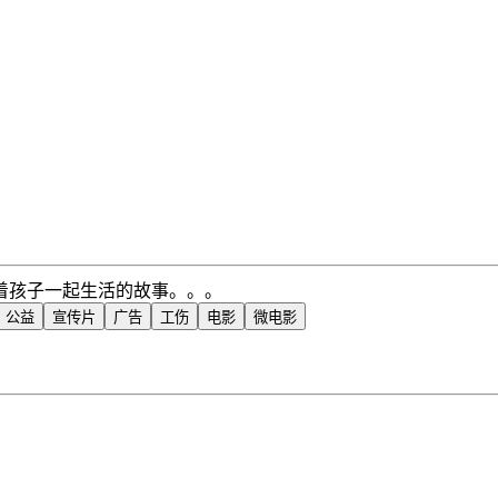
着孩子一起生活的故事。。。
公益
宣传片
广告
工伤
电影
微电影