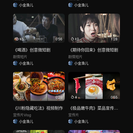
小金渔儿
小金渔儿
43
0'56
10
1'28
《喝酒》创意微短剧
《期待你回来》创意微短剧
剧情短片
剧情短片
小金渔儿
小金渔儿
39
0'20
4
0'55
《川粉隐藏吃法》视频制作
《极品嫩牛肉》菜品宣传片-竖版
宣传片
Vlog
宣传片
小金渔儿
小金渔儿