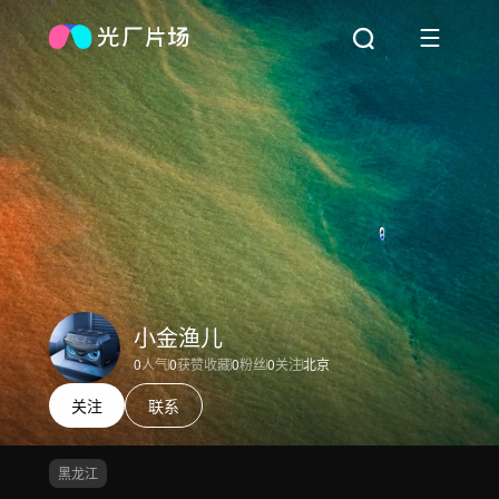
小金渔儿
0
人气
0
获赞收藏
0
粉丝
0
关注
北京
关注
联系
黑龙江