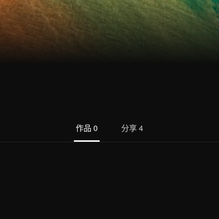
作品
0
分享
4