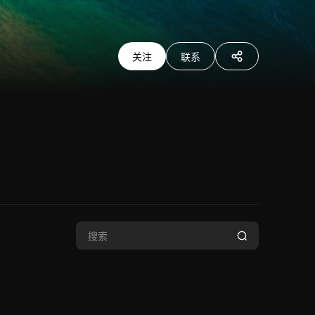
关注
联系
分享