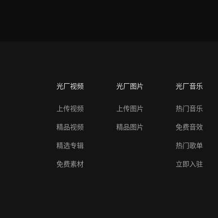
光厂视频
光厂图片
光厂音乐
上传视频
上传图片
热门音乐
精品视频
精品图片
免费音效
精选专辑
热门歌单
免费素材
立即入驻