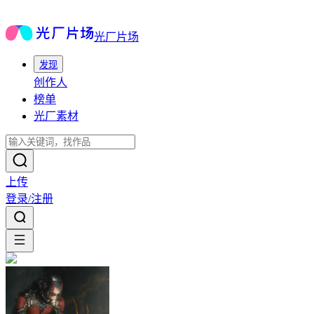
光厂片场
发现
创作人
榜单
光厂素材
上传
登录/注册