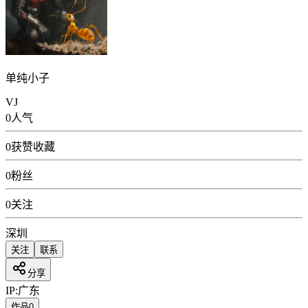
单纯小子
VJ
0
人气
0
获赞收藏
0
粉丝
0
关注
深圳
关注
联系
分享
IP:
广东
作品
0