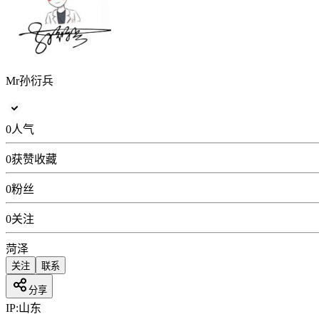
Mr孙衍兵
0
人气
0
获赞收藏
0
粉丝
0
关注
菏泽
关注
联系
分享
IP:
山东