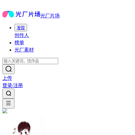
光厂片场
发现
创作人
榜单
光厂素材
上传
登录/注册