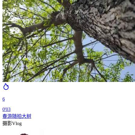
6
0'03
春游随拍大树
摄影
Vlog