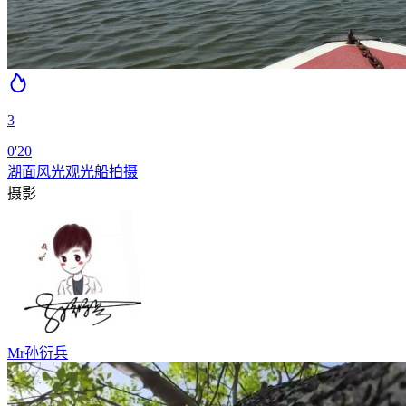
3
0'20
湖面风光观光船拍摄
摄影
Mr孙衍兵