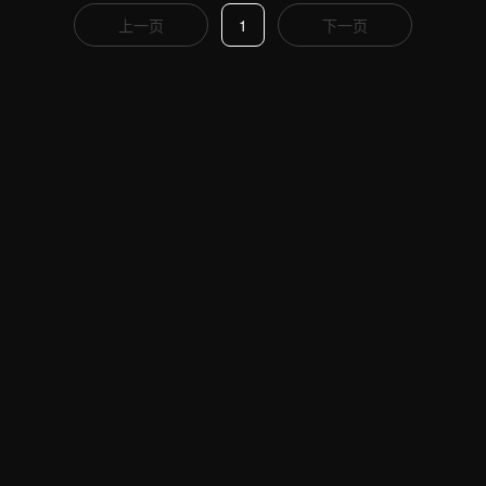
上一页
1
下一页