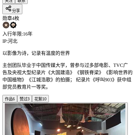
关注
联系
分享
勋章
4
枚
入行年限:
16
年
IP:
河北
以影像为诗，记录有温度的世界
主创团队毕业于中国传媒大学，曾参与过多部电影、TVC广
告及央视大型纪录片《大国建造》《钢铁脊梁》《影响世界的
中国植物》《江城浩歌》的拍摄； 纪录片《呼叫903》获中组
部党员教育片一等奖。
作品
6
赞过
3
花絮
10