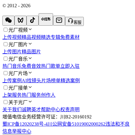
© 2012 - 2026
客服
光厂视频
上传视频
精品视频
精选专辑
免费素材
光厂图片
上传图片
精品图片
光厂音乐
热门音乐
免费音效
热门歌单
立即入驻
光厂片场
上传案例
AI找镜头
片场榜单
精选案例
光厂接单
上架服务
热门服务
创作人
关于光厂
关于我们
诚聘英才
帮助中心
权责声明
增值电信业务经营许可证：川B2-20160192
蜀ICP备12020238号-4
川公网安备51019002000262
违法和不良
信息举报中心