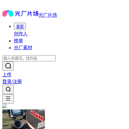
光厂片场
发现
创作人
榜单
光厂素材
上传
登录/注册