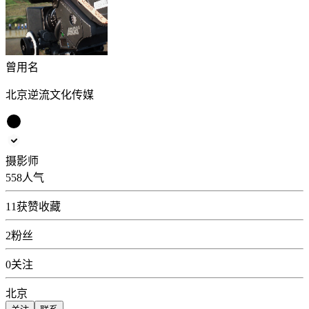
曾用名
北京逆流文化传媒
摄影师
558
人气
11
获赞收藏
2
粉丝
0
关注
北京