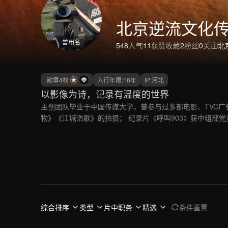
北京逆流文化
曾用名
548
人气
11
获赞收藏
2
粉丝
0
关注
北
勋章
4
枚
入行年限:
16
年
IP:
河北
以影像为诗，记录有温度的世界
主创团队毕业于中国传媒大学，曾参与过多部电影、TVC
物》《江城浩歌》的拍摄； 纪录片《呼叫903》获中组部
综合排序
类型
片中职务
精选
条件重置