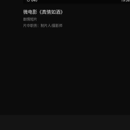
微电影《真情如酒》
剧情短片
片中职务：
制片人/摄影师