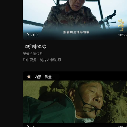
2135
18'56
《呼叫903》
纪录片
宣传片
片中职务：
制片人/摄影师
内蒙古质量品牌故事大赛
640
19'58