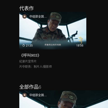
代表作
中组部全国党员教育片一等奖
2135
18'56
《呼叫903》
纪录片
宣传片
片中职务：
制片人/摄影师
全部作品
6
中组部全国党员教育片一等奖