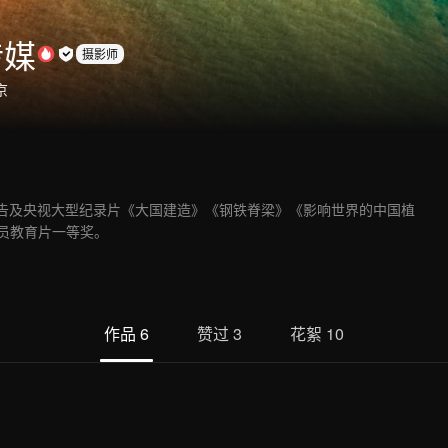
传媒
摄影师
京
广告及央视大型纪录片《大国建造》《钢铁脊梁》《影响世界的中国植
党员教育片一等奖。
作品
6
赞过
3
花絮
10