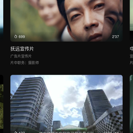
699
2'37
抚远宣传片
广告片
宣传片
片中职务：
摄影师
122
10'11
4K