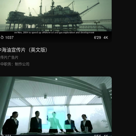
1037
6'29
4K
中海油宣传片（英文版）
宣传片
广告片
片中职务：
制作公司
101
9'56
4K