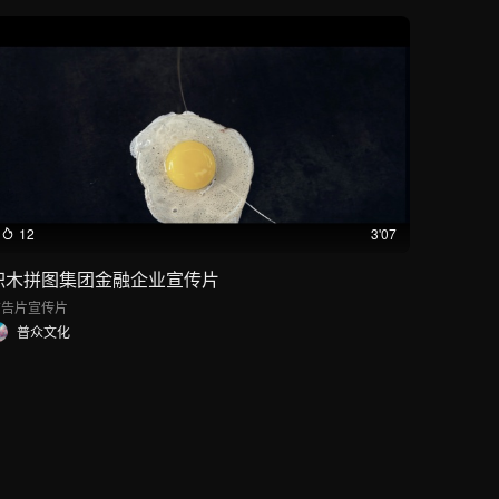
12
3'07
积木拼图集团金融企业宣传片
广告片
宣传片
普众文化