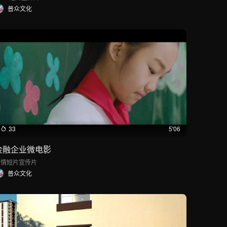
普众文化
33
5'06
金融企业微电影
剧情短片
宣传片
普众文化