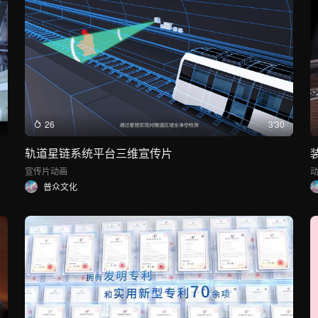
26
3'30
轨道星链系统平台三维宣传片
宣传片
动画
普众文化