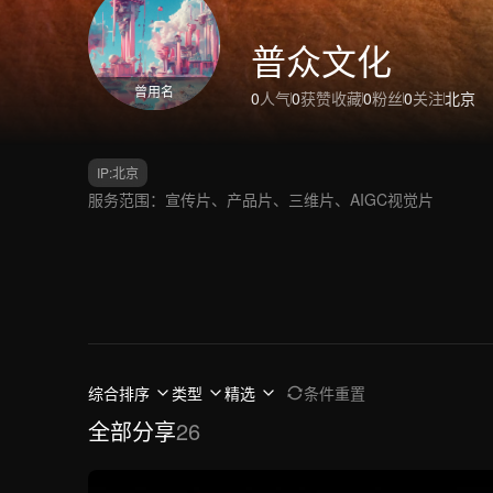
普众文化
曾用名
0
人气
0
获赞收藏
0
粉丝
0
关注
北京
IP:
北京
服务范围：宣传片、产品片、三维片、AIGC视觉片
综合排序
类型
精选
条件重置
全部分享
26