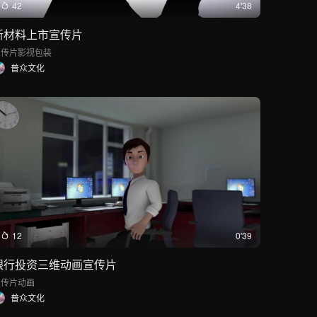
42
4'38
新材料上市宣传片
宣传片
影视包装
普众文化
12
0'39
银行投资三维动画宣传片
宣传片
动画
普众文化