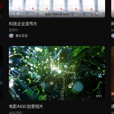
26
6'12
科技企业宣传片
宣传片
普众文化
64
0'51
电影AIGC创意短片
AIGC短片
A