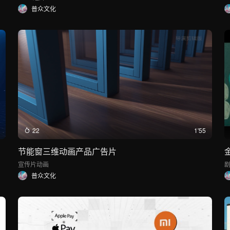
普众文化
22
1'55
节能窗三维动画产品广告片
宣传片
动画
普众文化