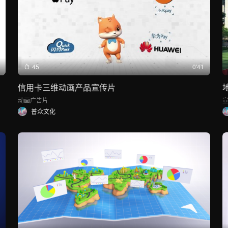
45
0'41
信用卡三维动画产品宣传片
动画
广告片
普众文化