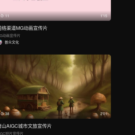
11
1'15
网络渠道MG动画宣传片
MG动画
宣传片
普众文化
38
2'01
唐山AIGC城市文旅宣传片
IGC短片
宣传片