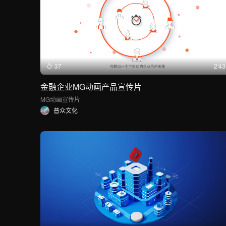
37
2'43
金融企业MG动画产品宣传片
MG动画
宣传片
普众文化