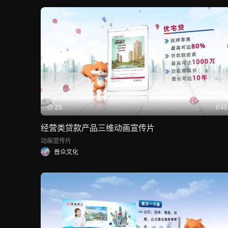
25
0'45
经营类贷款产品三维动画宣传片
动画
宣传片
普众文化