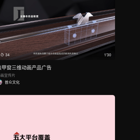
34
1'30
装甲窗三维动画产品广告
动画
宣传片
普众文化