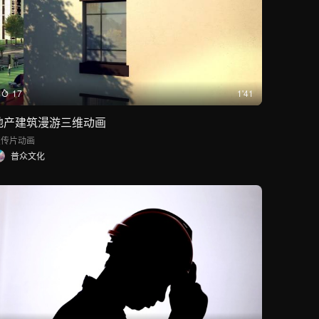
17
1'41
地产建筑漫游三维动画
宣传片
动画
普众文化