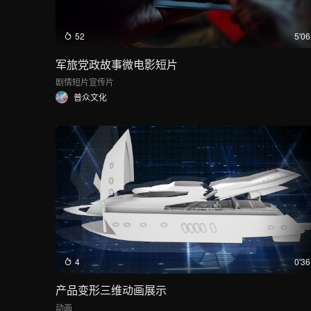
52
5'06
军旅党政故事微电影短片
剧情短片
宣传片
普众文化
4
0'36
产品变形三维动画展示
动画