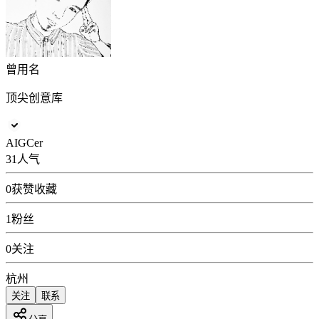
曾用名
顶尖创意库
AIGCer
31
人气
0
获赞收藏
1
粉丝
0
关注
杭州
关注
联系