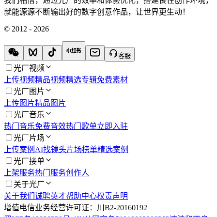
我们相信，通过光厂的效率和体验优化，搭建良性创作环境，
就能源源不断输出好的数字创意作品，让世界更生动！
© 2012 - 2026
客服
光厂视频
上传视频
精品视频
精选专辑
免费素材
光厂图片
上传图片
精品图片
光厂音乐
热门音乐
免费音效
热门歌单
立即入驻
光厂片场
上传案例
AI找镜头
片场榜单
精选案例
光厂接单
上架服务
热门服务
创作人
关于光厂
关于我们
诚聘英才
帮助中心
权责声明
增值电信业务经营许可证：川B2-20160192