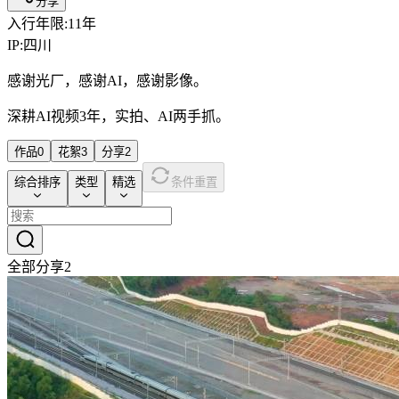
分享
入行年限:
11
年
IP:
四川
感谢光厂，感谢AI，感谢影像。
深耕AI视频3年，实拍、AI两手抓。
作品
0
花絮
3
分享
2
综合排序
类型
精选
条件重置
全部分享
2