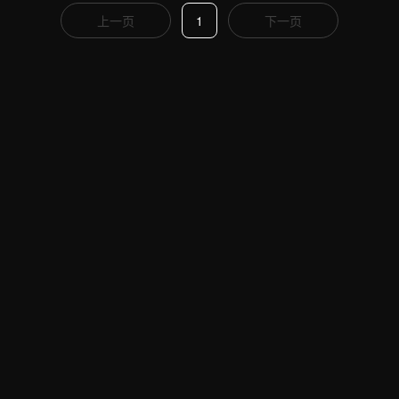
上一页
1
下一页