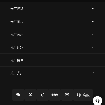
光厂视频
上传视频
精品视频
精选专辑
免费素材
光厂图片
上传图片
精品图片
光厂音乐
热门音乐
免费音效
热门歌单
立即入驻
光厂片场
上传案例
AI找镜头
片场榜单
精选案例
光厂接单
上架服务
热门服务
创作人
关于光厂
关于我们
诚聘英才
帮助中心
权责声明
客服