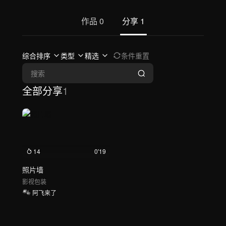
作品
0
分享
1
综合排序
类型
精选
条件重置
全部分享
1
14
0'19
照片墙
影视包装
阿飞来了