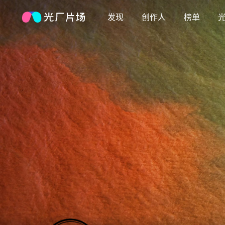
发现
创作人
榜单