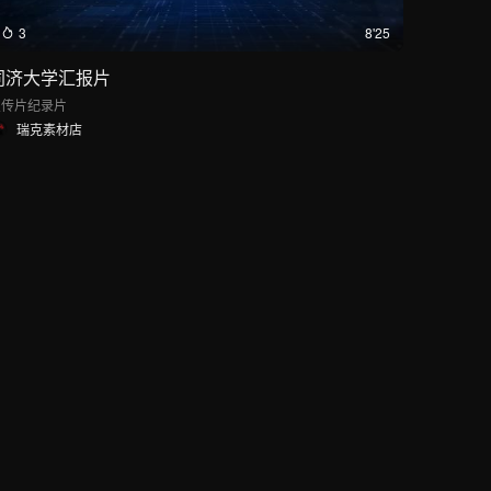
3
8'25
同济大学汇报片
宣传片
纪录片
瑞克素材店