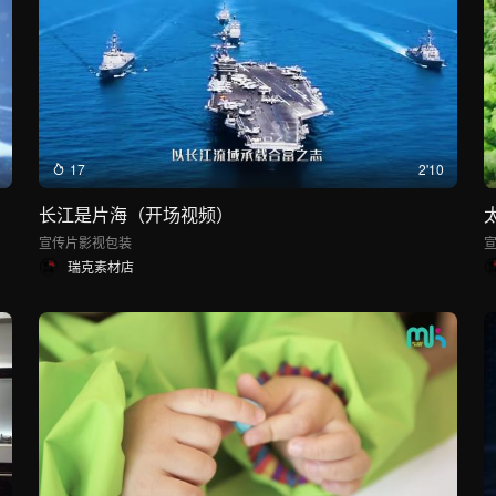
17
2'10
长江是片海（开场视频）
宣传片
影视包装
瑞克素材店