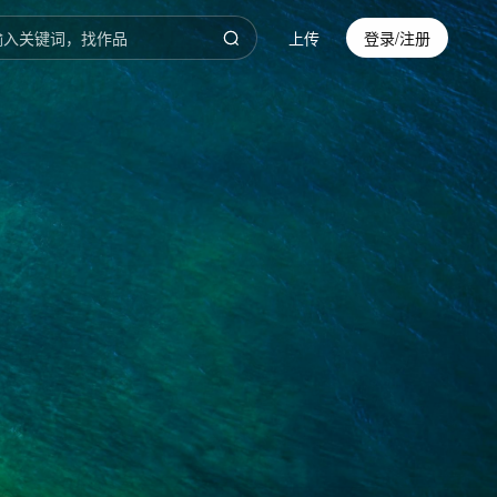
上传
登录/注册