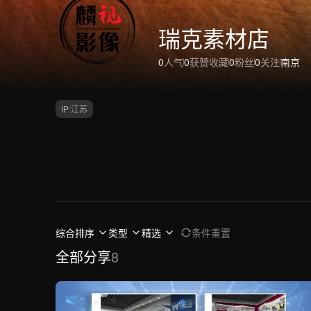
瑞克素材店
0
人气
0
获赞收藏
0
粉丝
0
关注
南京
IP:
江苏
综合排序
类型
精选
条件重置
全部分享
8