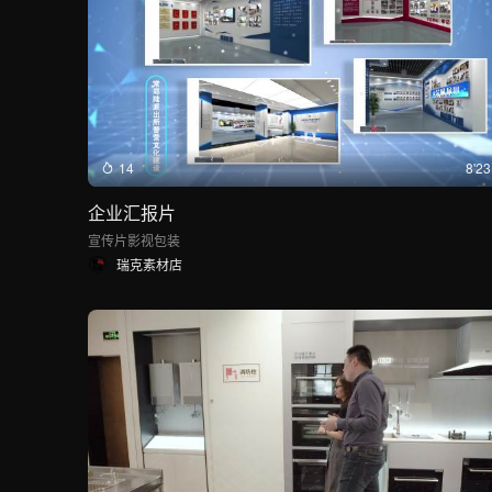
14
8'23
企业汇报片
宣传片
影视包装
瑞克素材店