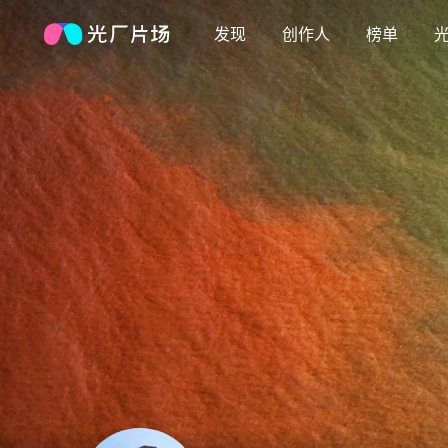
发现
创作人
榜单