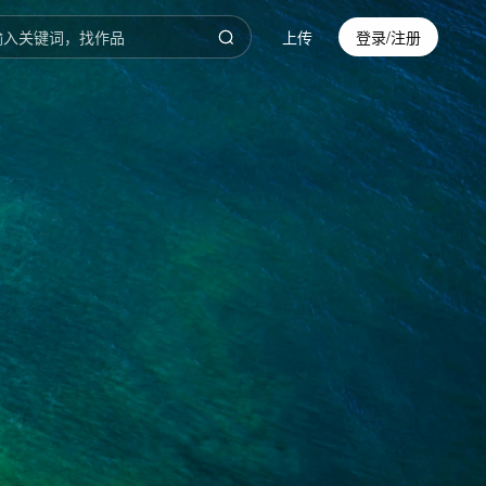
上传
登录/注册