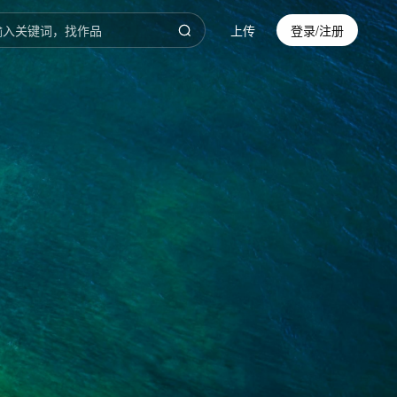
上传
登录/注册