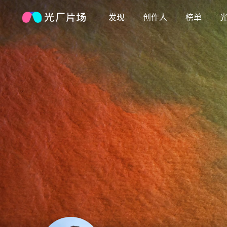
发现
创作人
榜单