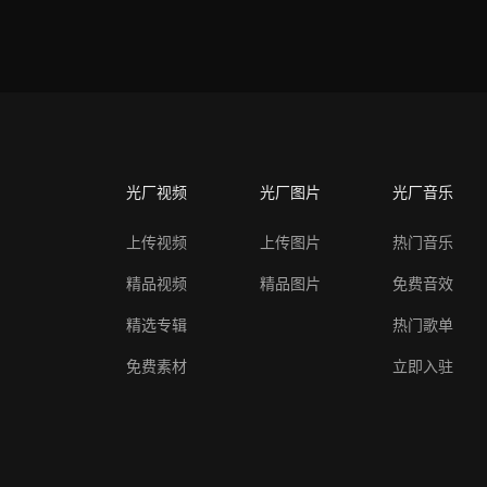
光厂视频
光厂图片
光厂音乐
上传视频
上传图片
热门音乐
精品视频
精品图片
免费音效
精选专辑
热门歌单
免费素材
立即入驻