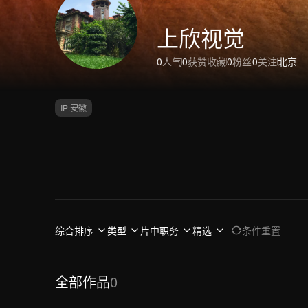
上欣视觉
0
人气
0
获赞收藏
0
粉丝
0
关注
北京
IP:
安徽
综合排序
类型
片中职务
精选
条件重置
全部作品
0