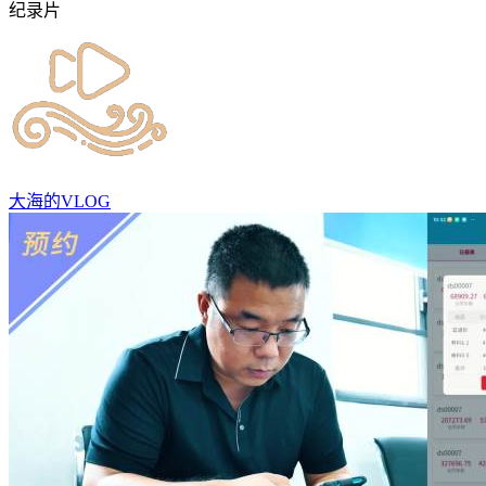
纪录片
大海的VLOG