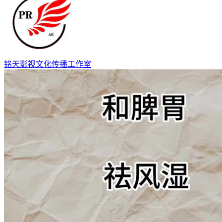
铭天影视文化传播工作室