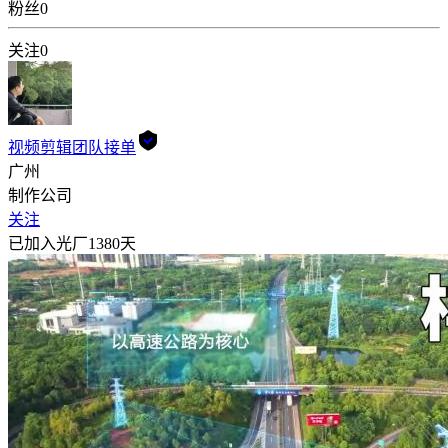
粉丝
0
关注
0
视频剪辑团队接单
广州
制作公司
关注
已加入光厂1380天