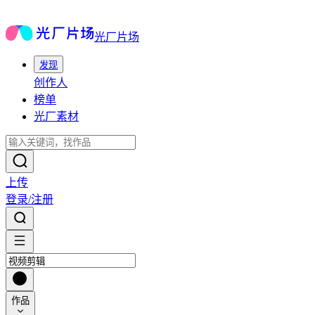
光厂片场
发现
创作人
榜单
光厂素材
上传
登录/注册
作品