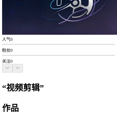
人气
0
粉丝
0
关注
0
“
视频剪辑
”
作品