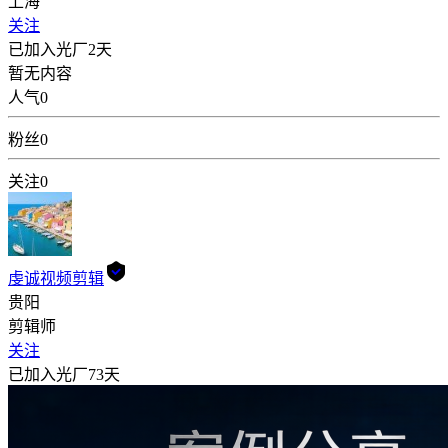
上海
关注
已加入光厂2天
暂无内容
人气
0
粉丝
0
关注
0
虔诚视频剪辑
贵阳
剪辑师
关注
已加入光厂73天