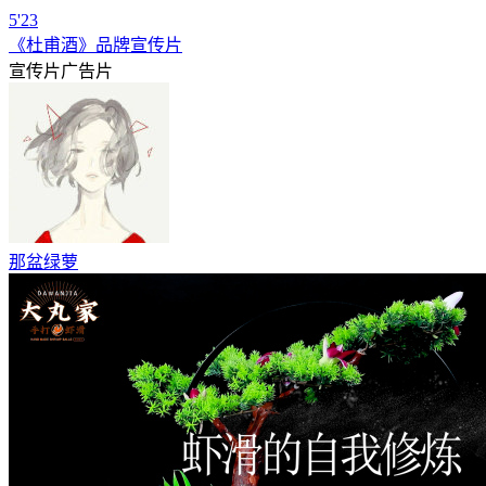
5'23
《杜甫酒》品牌宣传片
宣传片
广告片
那盆绿萝