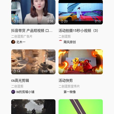
32
0'36
20
0'10
抖音带货 产品短视频 口播 直播 淘宝
活动拍摄15秒小视频（3）
二创混剪
广告片
二创混剪
北木一
飓风原创
14
0'49
2K
22
1'10
cs高光剪辑
活动快剪
二创混剪
二创混剪
宣传片
W的剪辑小铺
第一映像