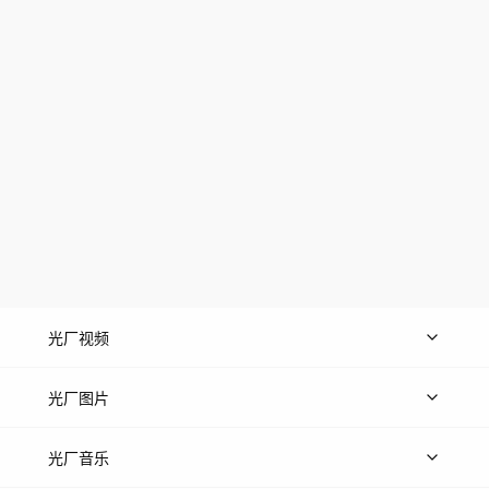
光厂视频
上传视频
精品视频
精选专辑
免费素材
光厂图片
上传图片
精品图片
光厂音乐