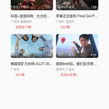
命中
1
个镜头
3'57
命中
1
个镜头
1'29
抖音×泡泡玛特：大大的年，小小的热闹
苹果正式发布 Final Cut Pro 11 广告
广告片
剧情短片
广告片
宣传片
创意盒子
653
命中
1
个镜头
1'09
命中
1
个镜头
8'18
韩国宝矿力水特×ILLIT 2025最新广告
接到brief后，我们反手把它下给了客户
广告片
宣传片
广告片
653
航海大叔