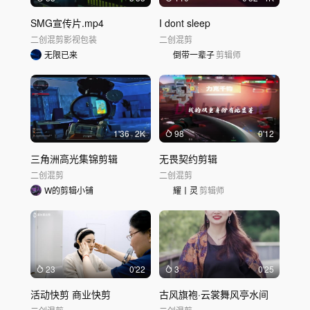
SMG宣传片.mp4
I dont sleep
二创混剪
影视包装
二创混剪
无限已来
倒带一辈子
剪辑师
1'36
2K
98
0'12
三角洲高光集锦剪辑
无畏契约剪辑
二创混剪
二创混剪
W的剪辑小铺
耀丨灵
剪辑师
23
0'22
3
0'25
活动快剪 商业快剪
古风旗袍·云裳舞风亭水间