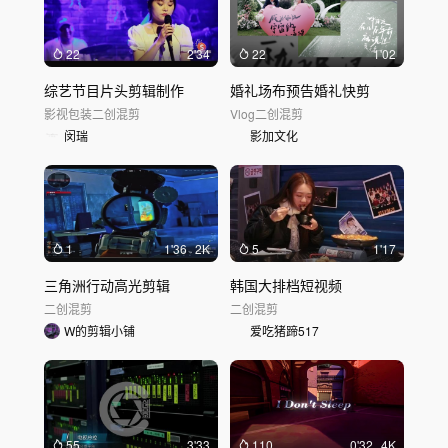
22
2'34
22
1'02
综艺节目片头剪辑制作
婚礼场布预告婚礼快剪
影视包装
二创混剪
Vlog
二创混剪
闵瑞
影加文化
1
1'36
2K
5
1'17
三角洲行动高光剪辑
韩国大排档短视频
二创混剪
二创混剪
W的剪辑小铺
爱吃猪蹄517
55
3'33
110
0'32
4K