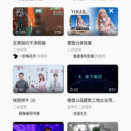
105
0'36
101
0'12
无畏契约干净剪辑
蒙版分屏效果
二创混剪
二创混剪
一剪梅花开
剪辑师
像素重构剪辑
剪辑师
60
0'29
23
8'31
快剪样片 (2)
楼盘公园建筑工地企业项目企业宣传片
二创混剪
宣传片
二创混剪
摄像编导阿果
流浪先生