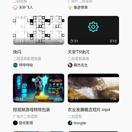
二创混剪
广告片
二创混剪
天外飞人
叛逆乖乖
45
0'15
31
0'10
快闪
天安T5快闪
二创混剪
影视包装
二创混剪
其他
哼哼哼哈
啊杰先生
12
0'33
17
1'04
短视频游戏特效包装
农业发展概念短片.mp4
广告片
二创混剪
二创混剪
拾月影视
lilongfei