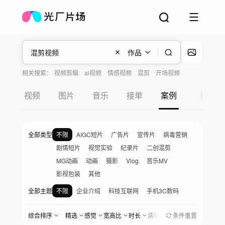
作品
相关搜索：
视频剪辑
ai视频
情感视频
混剪
开场视频
视频
图片
音乐
接单
案例
全部类型
不限
AIGC短片
广告片
宣传片
病毒营销
剧情短片
视觉实验
纪录片
二创混剪
MG动画
动画
摄影
Vlog
音乐MV
影视包装
其他
全部主题
不限
企业介绍
科技互联网
手机3C数码
汽车与出行
金融地产
医疗生物
快消品
综合排序
精选
感觉
宽高比
时长
清晰度
地区
条件重置
创作时间
美食餐饮
家居家电
服饰美妆
婚礼爱情