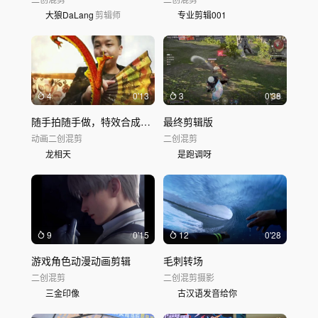
大狼DaLang
剪辑师
专业剪辑001
4
0'13
3
0'38
随手拍随手做，特效合成，影视后期
最终剪辑版
动画
二创混剪
二创混剪
龙相天
是跑调呀
9
0'15
12
0'28
游戏角色动漫动画剪辑
毛刺转场
二创混剪
二创混剪
摄影
三金印像
古汉语发音给你