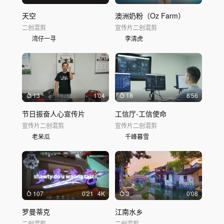
天空
澳洲奶粉（Oz Farm）
二创混剪
宣传片
二创混剪
湾仔一寻
李清虎
13
1'04
18
8'56
节日振奋人心宣传片
工信厅-工信使命
宣传片
二创混剪
宣传片
二创混剪
老呆瓜
千峰暮雪
107
0'21
4K
3
0'08
罗曼蒂克
江南水乡
二创混剪
二创混剪