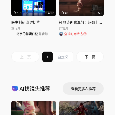
109
4'17
43
0'50
医生科研演讲切片
轩尼诗创意混剪：超强卡点，强迫症的福音
宣传片
广告片
阿宇的剪辑日记
剪辑师
全球时尚精选
上一页
1
下一页
AI找镜头推荐
查看更多AI推荐