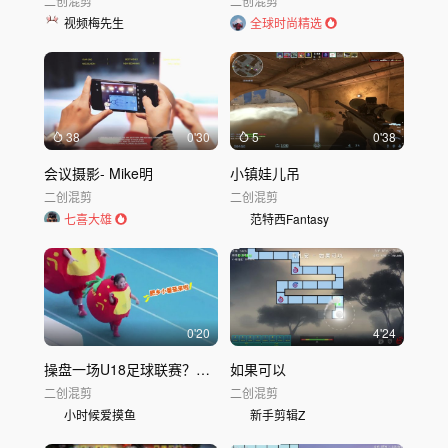
二创混剪
二创混剪
视频梅先生
全球时尚精选
38
0'30
5
0'38
会议摄影- Mike明
小镇娃儿吊
二创混剪
二创混剪
七喜大雄
范特西Fantasy
0'20
4'24
操盘一场U18足球联赛？这是创意公司能做的事？ (5)
如果可以
二创混剪
二创混剪
小时候爱摸鱼
新手剪辑Z