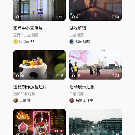
11
2'52
6
0'34
医疗中心宣传片
游戏剪辑
宣传片
二创混剪
二创混剪
haijiao66
鸣树剪辑
20
0'15
15
2'24
蛋糕制作运镜短片
活动展示汇报
摄影
二创混剪
二创混剪
王师傅
韩博工作室
12
0'28
26
0'45