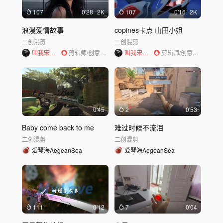
107
0'28
2K
107
0'16
2K
浪漫爱情故事
copines卡点 山田小姐
二创混剪
二创混剪
叫我宋就好
剪辑师/创意策划
叫我宋就好
剪辑师/创意策划
0'45
2
0'53
Baby come back to me
难过时候不流泪
二创混剪
二创混剪
爱琴海AegeanSea
爱琴海AegeanSea
111
0'12
7
0'04