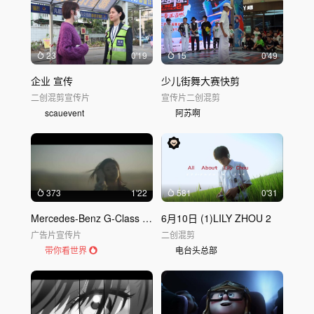
23
0'19
15
0'49
企业 宣传
少儿街舞大赛快剪
二创混剪
宣传片
宣传片
二创混剪
scauevent
阿苏啊
373
1'22
581
0'31
Mercedes-Benz G-Class 混剪视频｜梅赛德斯-奔驰Merced
6月10日 (1)LILY ZHOU 2
广告片
宣传片
二创混剪
带你看世界
电台头总部