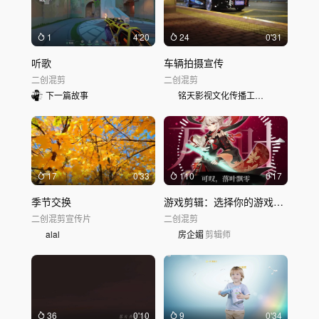
1
4'20
24
0'31
听歌
车辆拍摄宣传
二创混剪
二创混剪
下一篇故事
铭天影视文化传播工作室
17
0'33
110
0'17
季节交换
游戏剪辑：选择你的游戏队友-原神
二创混剪
宣传片
二创混剪
alal
房企媚
剪辑师
36
0'10
9
0'34