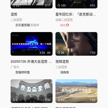
227
0'17
160
4'01
混剪
童年回忆杀：「皮克斯动画」治愈混剪
二创混剪
动画
二创混剪
乐乐爱剪辑
剪辑师
653
4'26
4K
38
1'52
20250726-外滩大会混剪 DIR
视频混剪
广告片
二创混剪
剪辑师阿鲁
翎飛哥
5
0'30
31
1'02