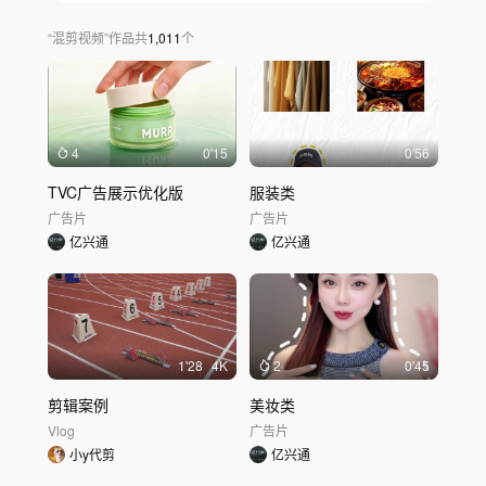
宠物与日常
党政军
农业农村
社会公益
“
混剪视频
”
作品
共
1,011
个
女性与职场
家庭与儿童
人物纪实
节日与活动
城市文旅
风光地理
建筑空间
工业基建
传统非遗
表演艺术
体育运动
教育科普
游戏电竞
其他
4
0'15
0'56
发布时间
不限
30天内
半年内
一年内
TVC广告展示优化版
服装类
广告片
广告片
亿兴通
亿兴通
1'28
4K
2
0'45
剪辑案例
美妆类
Vlog
广告片
小y代剪
亿兴通