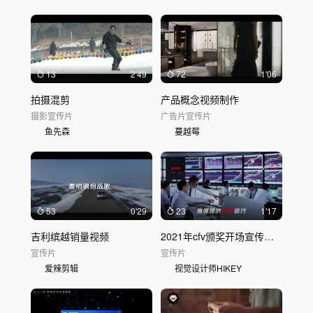
13
2'49
72
1'06
拍摄混剪
产品概念视频制作
摄影
宣传片
广告片
宣传片
鱼先森
蔓越莓
53
0'29
23
1'17
吉利缤越销量视频
2021年cfv颁奖开场宣传视频
宣传片
宣传片
爱辣剪辑
视觉设计师HIKEY