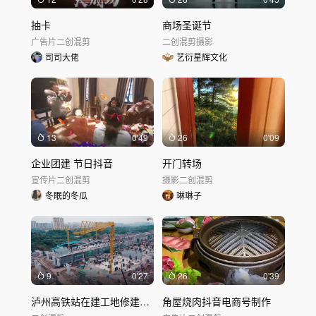
抽卡
商场圣诞节
广告片
二创混剪
二创混剪
摄影
司司大佬
艺衍星辉文化
13
0'49
26
0'09
企业团建 节日抖音
开门转场
宣传片
二创混剪
摄影
二创混剪
冬眠的冬瓜
琳琳子
9
0'27
26
0'39
泸州高铁站在建工地修建航拍
角屋烧肉抖音电商号制作