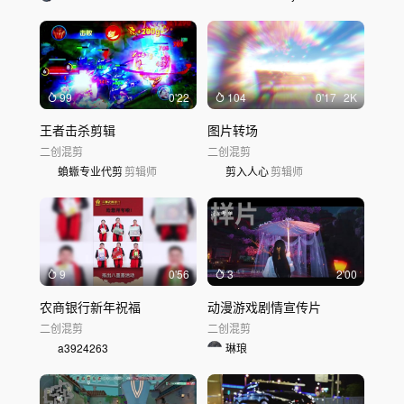
99
0'22
104
0'17
2K
王者击杀剪辑
图片转场
二创混剪
二创混剪
蝜蝂专业代剪
剪辑师
剪入人心
剪辑师
9
0'56
3
2'00
农商银行新年祝福
动漫游戏剧情宣传片
二创混剪
二创混剪
a3924263
琳琅