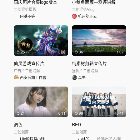
国庆照片合集logo版本
小鲸鱼面膜—测评讲解
二创混剪
摄影
二创混剪
Vlog
阿基不等
杭州筋斗云
25
0'30
36
1'07
仙灵游戏宣传片
纯素材剪辑宣传片
广告片
二创混剪
宣传片
二创混剪
西安后期工作者
瓜牛
21
0'11
99
0'41
调色
RED
二创混剪
二创混剪
Lily的快剪小栈
小林的剪辑屋
导演/出品人/剪辑师/创意策划