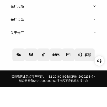
热门音乐
免费音效
热门歌单
立即入驻
光厂片场
上传案例
AI找镜头
片场榜单
精选案例
光厂接单
上架服务
热门服务
创作人
关于光厂
关于我们
诚聘英才
帮助中心
权责声明
客服
增值电信业务经营许可证：川B2-20160192
蜀ICP备12020238号-4
川公网安备51019002000262
违法和不良信息举报中心
切换到电脑版