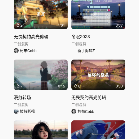
2
1'01
3'07
无畏契约高光剪辑
冬眠2023
二创混剪
二创混剪
柯布Cobb
新手剪辑Z
7
0'15
6
0'30
漫剪转场
无畏契约高光剪辑
二创混剪
二创混剪
煊赫影视
柯布Cobb