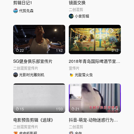
剪辑日记1
镜面交换
二创混剪
代剪先森
小曾剪辑
22
1'42
3'12
SG健身俱乐部宣传片
2018年青岛国际啤酒节宣传片
二创混剪
宣传片
宣传片
光影时光雕刻机
光腚萤火虫
15
1'03
21
0'54
电影预告剪辑《追球》
抖音-萌宠-动物迷惑行为第2期-跨界交流
二创混剪
宣传片
二创混剪
皮皮虾影视
余存