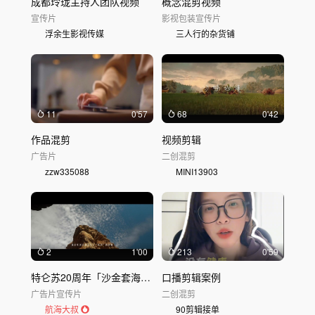
成都玲珑主持人团队视频
概念混剪视频
宣传片
影视包装
宣传片
浮余生影视传媒
三人行的杂货铺
11
0'57
68
0'42
作品混剪
视频剪辑
广告片
二创混剪
zzw335088
MINI13903
2
1'00
213
0'59
特仑苏20周年「沙金套海」品牌混剪案例
口播剪辑案例
广告片
宣传片
二创混剪
航海大叔
90剪辑接单