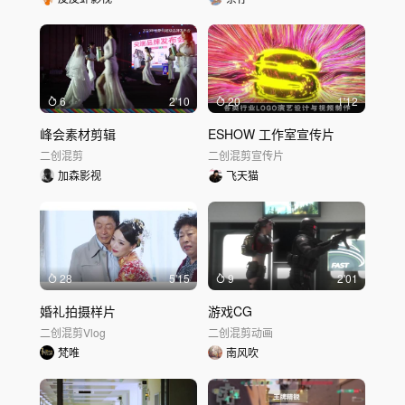
6
2'10
20
1'12
峰会素材剪辑
ESHOW 工作室宣传片
二创混剪
二创混剪
宣传片
加森影视
飞天猫
28
5'15
9
2'01
婚礼拍摄样片
游戏CG
二创混剪
Vlog
二创混剪
动画
梵唯
南风吹