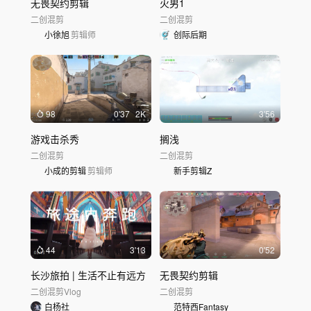
无畏契约剪辑
火男1
二创混剪
二创混剪
小徐旭
剪辑师
创际后期
98
0'37
2K
3'56
游戏击杀秀
搁浅
二创混剪
二创混剪
小成的剪辑
剪辑师
新手剪辑Z
44
3'13
0'52
长沙旅拍 | 生活不止有远方
无畏契约剪辑
二创混剪
Vlog
二创混剪
白杨社
范特西Fantasy