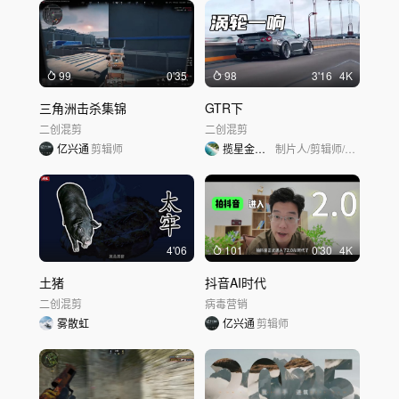
99
0'35
98
3'16
4K
三角洲击杀集锦
GTR下
二创混剪
二创混剪
亿兴通
剪辑师
揽星金蟾传媒
制片人/剪辑师/创意策划/编剧
4'06
101
0'30
4K
土猪
抖音AI时代
二创混剪
病毒营销
雾散虹
亿兴通
剪辑师