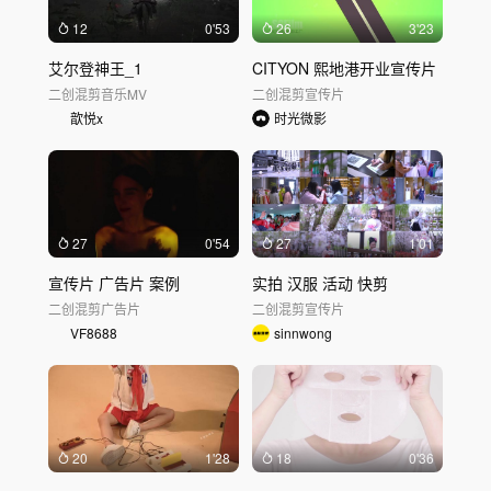
12
0'53
26
3'23
艾尔登神王_1
CITYON 熙地港开业宣传片
二创混剪
音乐MV
二创混剪
宣传片
歆悦x
时光微影
27
0'54
27
1'01
宣传片 广告片 案例
实拍 汉服 活动 快剪
二创混剪
广告片
二创混剪
宣传片
VF8688
sinnwong
20
1'28
18
0'36