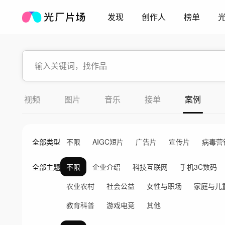
发现
创作人
榜单
视频
图片
音乐
接单
案例
全部类型
不限
AIGC短片
广告片
宣传片
病毒营
全部主题
不限
企业介绍
科技互联网
手机3C数码
农业农村
社会公益
女性与职场
家庭与儿
教育科普
游戏电竞
其他