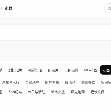
光厂素材
销
剧情短片
视觉实验
纪录片
二创混剪
MG动画
动画
汽车与出行
金融地产
医疗生物
快消品
美食餐饮
家居
童
人物纪实
节日与活动
城市文旅
风光地理
建筑空间