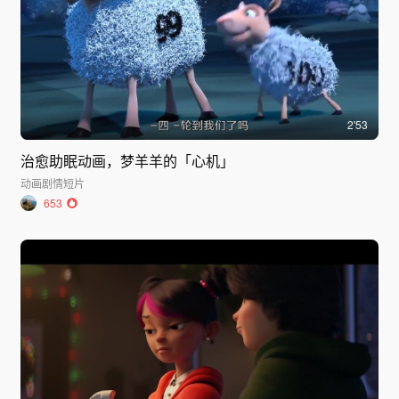
2'53
治愈助眠动画，梦羊羊的「心机」
动画
剧情短片
653