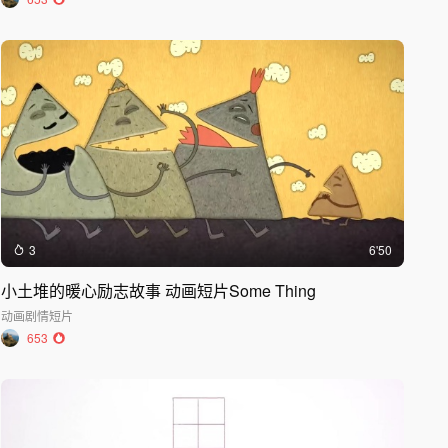
3
6'50
小土堆的暖心励志故事 动画短片Some Thing
动画
剧情短片
653