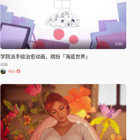
3'50
学院派手绘治愈动画，缤纷「海底世界」
动画
653