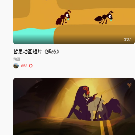
3'37
哲思动画短片《蚂蚁》
动画
653