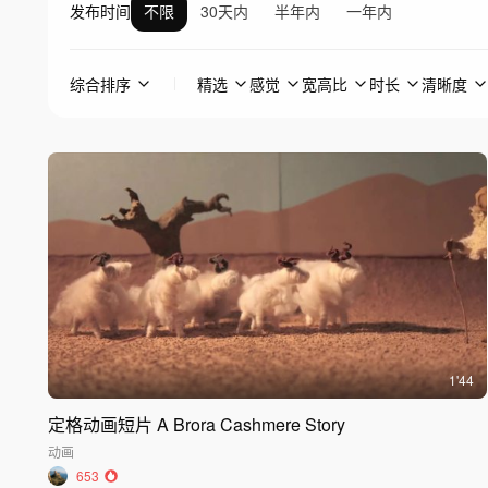
发布时间
不限
30天内
半年内
一年内
综合排序
精选
感觉
宽高比
时长
清晰度
1'44
定格动画短片 A Brora Cashmere Story
动画
653