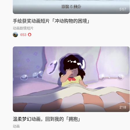
5'07
手绘获奖动画短片「冲动购物的困境」
动画
剧情短片
653
2'18
温柔梦幻动画，回到我的「拥抱」
动画