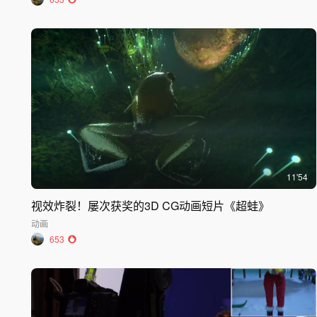
11'54
视效炸裂！屡次获奖的3D CG动画短片《超蛙》
动画
653