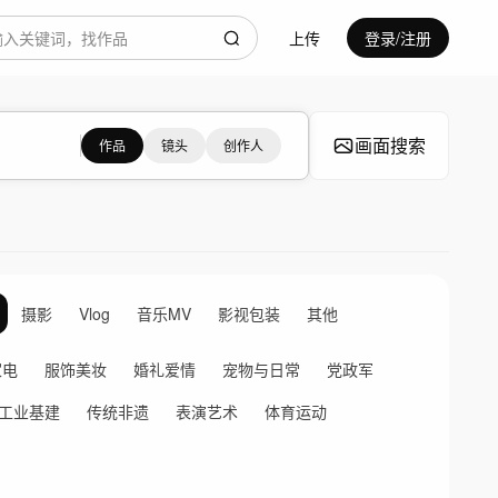
上传
登录/注册
画面搜索
作品
镜头
创作人
摄影
Vlog
音乐MV
影视包装
其他
家电
服饰美妆
婚礼爱情
宠物与日常
党政军
工业基建
传统非遗
表演艺术
体育运动