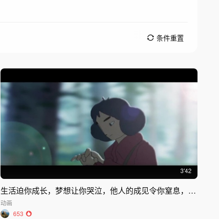
条件重置
3'42
生活迫你成长，梦想让你哭泣，他人的成见令你窒息，但鸟儿可以飞往远方Birds
动画
653