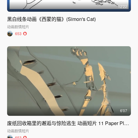
12'22
黑白线条动画《西蒙的猫》(Simon's Cat)
动画
剧情短片
653
6'07
废纸回收箱里的邂逅与惊险逃生 动画短片 11 Paper Place
动画
剧情短片
653