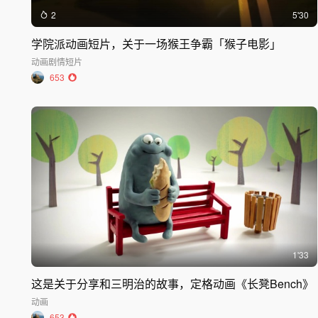
2
5'30
学院派动画短片，关于一场猴王争霸「猴子电影」
动画
剧情短片
653
1'33
这是关于分享和三明治的故事，定格动画《长凳Bench》
动画
653