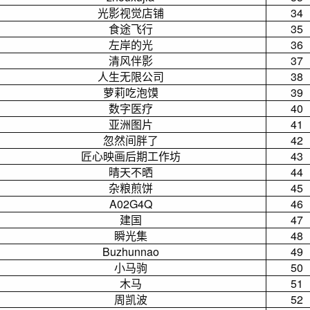
光影视觉店铺
34
食途飞行
35
左岸的光
36
清风伴影
37
人生无限公司
38
萝莉吃泡馍
39
数字医疗
40
亚洲图片
41
忽然间胖了
42
匠心映画后期工作坊
43
晴天不晒
44
杂粮煎饼
45
A02G4Q
46
建国
47
瞬光集
48
Buzhunnao
49
小马驹
50
木马
51
周凯波
52