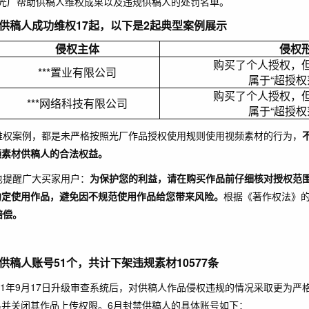
月光厂帮助供稿人维权成果以及违规供稿人的处罚名单。
供稿人成功维权17起，以下是2起典型案例展示
侵权主体
侵权
购买了个人授权，
***置业有限公司
属于“超授权
购买了个人授权，
***网络科技有限公司
属于“超授权
维权案例，都是未严格按照光厂作品授权使用规则使用视频素材的行为，
频素材供稿人的合法权益。
也提醒广大买家用户：
为保护您的利益，请在购买作品前仔细核对授权范围
约定使用作品，避免因不规范使用作品给您带来风险。
根据《著作权法》
赔偿。
供稿人
账号
51个，共计下架违规素材10577条
021年9月17日升级审查系统后，对供稿人作品侵权违规的情况采取更为
易并关闭其作品上传权限。6月封禁供稿人的具体账号如下：