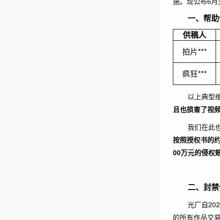
施。现公布6
一、帮助
供稿人
拍片***
疯狂***
以上典型
且也损害了视
我们在此
按照授权书的
00万元的侵权
二、封禁
光厂自2
的所有作品交