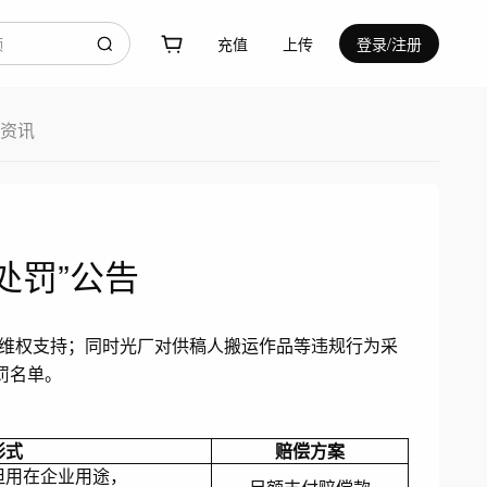
充值
上传
登录/注册
资讯
处罚”公告
维权支持；同时光厂对供稿人搬运作品等违规行为采
罚名单。
形式
赔偿方案
但用在企业用途，