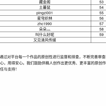
藏金阁
53
土蕃鼠
54
pingzi001
55
星穹织林
56
zhc1990
57
朵朵灬
58
叫什么好呢
59
又见清风传媒
通过对平台每一个作品的原创性进行监督和排查，不断完善审查
心，用得安心。我们鼓励供稿人创作出更优秀、更丰富的原创作
任与支持！