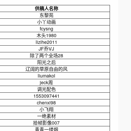
供稿人名称
东黎苑
小丫动画
fcysng
木头1980
lizihe2011
JF乔VJ
除了两个全场28
阳光之后
辽阔的草原自由的风
liumakol
jeck周
调光配色
1553097441
chenxi98
小飞翔
一绝素材
拾帧影像007
青青一缕烟