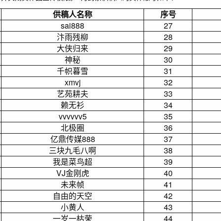
供稿人名称
序号
sai888
27
汴雨残柳
28
大侠归来
29
神秘
30
千帜暮雪
31
xmvj
32
艺苑耕夫
33
赖无衫
34
vvvvvv5
35
北极圈
36
亿鼎传媒888
37
三块九毛八啊
38
我是菜鸟超
39
VJ金刚虎
40
未来帧
41
自由的天空
42
小黄人
43
一岁一枯荣
44