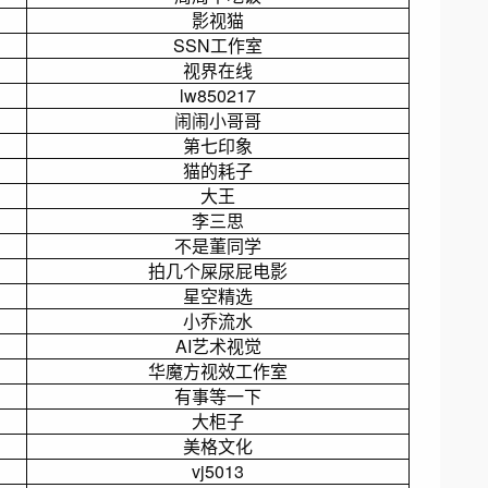
影视猫
SSN工作室
视界在线
lw850217
闹闹小哥哥
第七印象
猫的耗子
大王
李三思
不是董同学
拍几个屎尿屁电影
星空精选
小乔流水
AI艺术视觉
华魔方视效工作室
有事等一下
大柜子
美格文化
vj5013