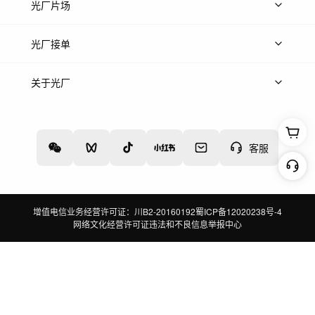
热门音乐
免费音效
热门歌单
立即入驻
光厂片场
上传案例
AI找镜头
片场榜单
精选案例
光厂接单
上架服务
热门服务
创作人
关于光厂
关于我们
诚聘英才
帮助中心
权责声明
客服
增值电信业务经营许可证：川B2-20160192
蜀ICP备12020238号-4
网络文化经营许可证
违法和不良信息举报中心
切换到电脑版