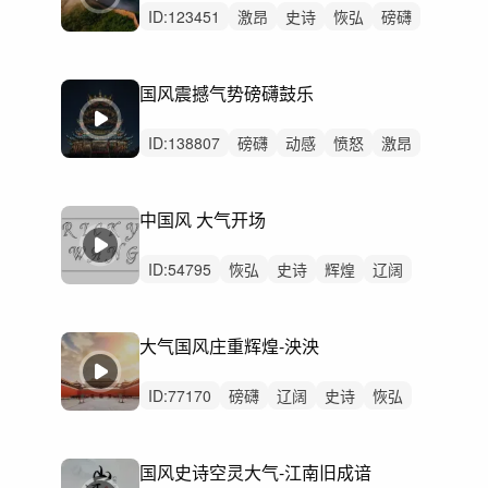
ID:
123451
激昂
史诗
恢弘
磅礴
活力
炫酷
动感
辽阔
狂野
希望
辉煌
洒脱
激烈
无人声
男声
国风震撼气势磅礴鼓乐
ID:
138807
磅礴
动感
愤怒
激昂
辉煌
炫酷
狂野
紧张
恢弘
阳光
希望
激烈
无人声
重鼓点
中国风
中国风 大气开场
ID:
54795
恢弘
史诗
辉煌
辽阔
磅礴
回忆
感动
希望
激昂
惆怅
空灵
精神
无人声
中鼓点
大气国风庄重辉煌-泱泱
大气震撼
ID:
77170
磅礴
辽阔
史诗
恢弘
动感
轻快
活力
激昂
轻松
开心
愉快
辉煌
律动
无人声
重鼓点
国风史诗空灵大气-江南旧成谙