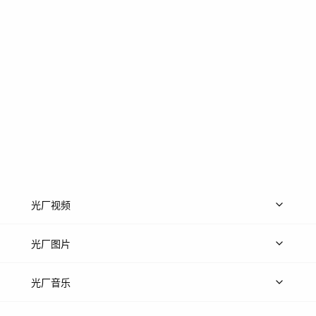
光厂视频
上传视频
精品视频
精选专辑
免费素材
光厂图片
上传图片
精品图片
光厂音乐