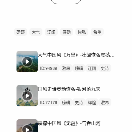
磅礴
大气
辽阔
感动
恢弘
希望
阳光
激昂
大气中国风《万里》-壮阔恢弘震撼史诗
ID:
94989
激昂
磅礴
辽阔
史诗
恢弘
辉煌
悠扬
洒脱
动感
激烈
无人声
中鼓点
大气
国风
古风
国风史诗灵动恢弘-银河落九天
ID:
77179
磅礴
史诗
辉煌
激昂
治愈
回忆
惆怅
感动
辽阔
轻松
恢弘
律动
无人声
中鼓点
中国风
震撼中国风《无疆》-气吞山河