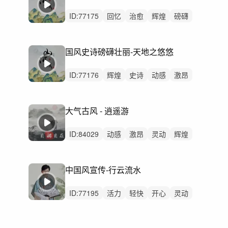
ID:
77175
回忆
治愈
辉煌
磅礴
感动
史诗
恢弘
轻快
活力
轻柔
惆怅
动感
律动
无人声
中鼓点
国风史诗磅礴壮丽-天地之悠悠
ID:
77176
辉煌
史诗
动感
激昂
灵动
辽阔
磅礴
狂野
活力
炫酷
回忆
阳光
恢弘
严峻
律动
大气古风 - 逍遥游
ID:
84029
动感
激昂
灵动
辉煌
洒脱
史诗
磅礴
轻快
希望
活力
愉快
辽阔
轻松
恢弘
严峻
中国风宣传-行云流水
ID:
77195
活力
轻快
开心
灵动
磅礴
愉快
炫酷
恢弘
希望
激昂
阳光
辽阔
动感
律动
无人声