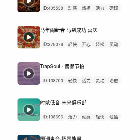
ID:
405538
动感
悠扬
活力
磅礴
轻快
恢弘
优雅
炫酷
辽阔
愉快
灵动
律动
无人声
重鼓点
马年闹新春 马到成功 喜庆
国风卡点
ID:
278078
轻快
开心
轻松
灵动
炫酷
活力
愉快
希望
动感
洒脱
有趣
律动
无人声
中鼓点
春节
TrapSoul - 慵懒节拍
ID:
108700
轻快
活力
灵动
治愈
炫酷
阳光
慵懒
悠闲
轻松
动感
精神
无人声
中鼓点
氛围
驰放
时髦低音-未来俱乐部
ID:
108696
活力
动感
轻快
炫酷
阳光
灵动
轻松
激昂
愉快
律动
无人声
重鼓点
氛围
驰放
俱乐部
国潮电音-扬琴能量