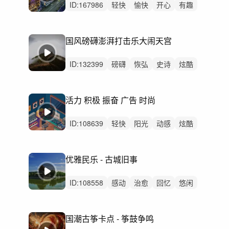
ID:
167986
轻快
愉快
开心
有趣
灵动
轻松
幽默
阳光
律动
无人声
轻鼓点
活力
古装
热闹
国风磅礴澎湃打击乐大闹天宫
空灵
ID:
132399
磅礴
恢弘
史诗
炫酷
激昂
辉煌
紧张
动感
严峻
活力
激烈
无人声
重鼓点
中国风
大气
活力 积极 振奋 广告 时尚
ID:
108639
轻快
阳光
动感
炫酷
活力
灵动
轻松
洒脱
希望
愉快
开心
悠闲
律动
无人声
男声
优雅民乐 - 古城旧事
ID:
108558
感动
治愈
回忆
悠闲
轻松
悠扬
轻柔
洒脱
惆怅
轻快
优雅
灵动
精神
无人声
无鼓点
国潮古筝卡点 - 筝鼓争鸣