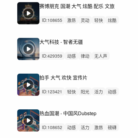
无人声
重鼓点
古典
新古典
电影
赛博朋克 国潮 大气 炫酷 配乐 文旅
ID:
108655
激昂
灵动
轻快
炫酷
辉煌
恢弘
动感
磅礴
阳光
活力
史诗
激烈
无人声
重鼓点
炸裂
大气科技 - 智者无疆
ID:
429359
动感
律动
无人声
重鼓点
科技
辉煌
产品展示
产品介绍
企业宣传片
发布会
拍手 大气 欢快 宣传片
预告片
工业设计
奢华
高级
AI系统
ID:
123421
轻快
阳光
活力
动感
希望
开心
愉快
轻松
清新
律动
无人声
中鼓点
励志
大气
振奋
热血国潮 - 中国风Dubstep
ID:
108652
动感
活力
激昂
磅礴
狂野
炫酷
史诗
恢弘
开心
阳光