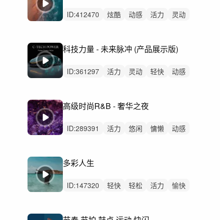
ID:
412470
炫酷
动感
活力
灵动
律动
无人声
重鼓点
大气
科技
快闪
潮流
时尚
节奏
卡点
科技力量 - 未来脉冲 (产品展示版)
Future
ID:
361297
活力
灵动
轻快
动感
空灵
律动
无人声
中鼓点
科技
汽车
简约
节奏
时尚
展示
高级时尚R&B - 奢华之夜
宣传片
ID:
289391
活力
悠闲
慵懒
动感
悠扬
轻快
灵动
炫酷
轻松
洒脱
阳光
精神
无人声
中鼓点
高级感
多彩人生
ID:
147320
轻快
轻松
活力
愉快
灵动
动感
律动
无人声
中鼓点
拍手
时尚
广告
科技
商务
开心
节奏 节拍 鼓点 运动 快闪