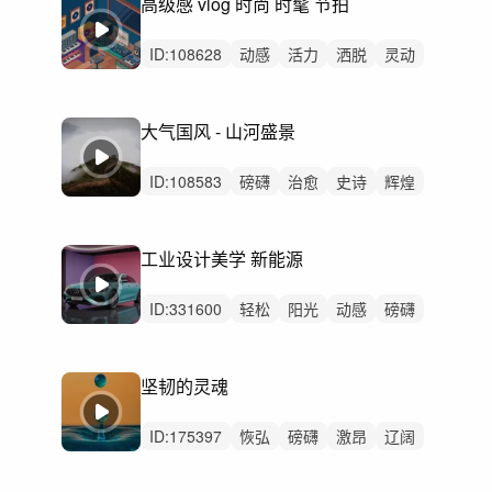
高级感 vlog 时尚 时髦 节拍
ID:
108628
动感
活力
洒脱
灵动
炫酷
空灵
激昂
慵懒
性感
悠闲
律动
无人声
女声
重鼓点
舒适
大气国风 - 山河盛景
ID:
108583
磅礴
治愈
史诗
辉煌
恢弘
辽阔
悠扬
激昂
悠闲
回忆
优雅
悲伤
律动
无人声
重鼓点
工业设计美学 新能源
ID:
331600
轻松
阳光
动感
磅礴
轻快
活力
洒脱
灵动
悠闲
慵懒
辉煌
恢弘
律动
无人声
中鼓点
坚韧的灵魂
ID:
175397
恢弘
磅礴
激昂
辽阔
辉煌
严峻
史诗
紧张
紧迫
激烈