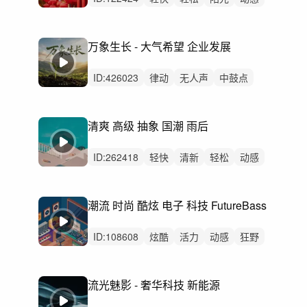
灵动
愉快
炫酷
优雅
开心
活力
悠闲
律动
无人声
中鼓点
中国风
万象生长 - 大气希望 企业发展
ID:
426023
律动
无人声
中鼓点
企业宣传片
企业形象
品牌故事
航拍
发展历程
团队建设
项目汇报
清爽 高级 抽象 国潮 雨后
城市发展
产品宣传
产业建设
年度总结
发布会
ID:
262418
轻快
清新
轻松
动感
悠扬
开心
轻柔
愉快
治愈
优雅
浪漫
活力
慵懒
洒脱
有趣
潮流 时尚 酷炫 电子 科技 FutureBass
ID:
108608
炫酷
活力
动感
狂野
阳光
开心
激昂
洒脱
灵动
激烈
无人声
重鼓点
汽车
电子产品
流光魅影 - 奢华科技 新能源
极限