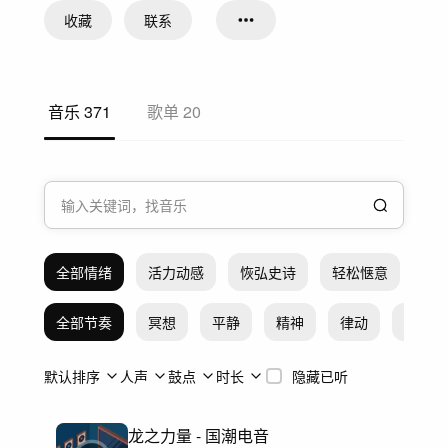
收藏
联系
音乐
371
歌单
20
全部情绪
活力动感
恢弘史诗
轻松惬意
希
全部节奏
冥想
平静
精神
律动
激烈
默认排序
人声
鼓点
时长
隐藏已听
龙之力量 - 国潮电音