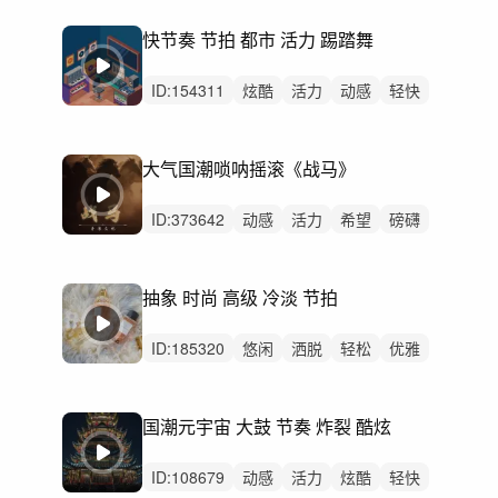
辽阔
激烈
无人声
重鼓点
大鼓
快节奏 节拍 都市 活力 踢踏舞
ID:
154311
炫酷
活力
动感
轻快
开心
愉快
阳光
轻松
灵动
希望
律动
无人声
中鼓点
洗脑
宣传片
大气国潮唢呐摇滚《战马》
ID:
373642
动感
活力
希望
磅礴
轻快
阳光
愉快
灵动
炫酷
辽阔
史诗
激昂
辉煌
律动
无人声
抽象 时尚 高级 冷淡 节拍
ID:
185320
悠闲
洒脱
轻松
优雅
空灵
开心
愉快
梦幻
动感
精神
无人声
重鼓点
抽象
设计
灵动
国潮元宇宙 大鼓 节奏 炸裂 酷炫
ID:
108679
动感
活力
炫酷
轻快