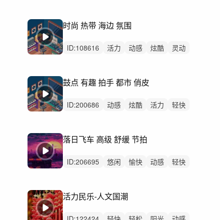
阳光
狂野
洒脱
灵动
开心
轻松
激烈
无人声
男声
重鼓点
时尚 热带 海边 氛围
赛博朋克
ID:
108616
活力
动感
炫酷
灵动
阳光
愉快
轻快
开心
激昂
轻松
洒脱
律动
无人声
重鼓点
氛围
鼓点 有趣 拍手 都市 俏皮
ID:
200686
动感
炫酷
活力
轻快
愉快
开心
灵动
阳光
轻松
洒脱
律动
无人声
重鼓点
宣传片
拍手
落日飞车 高级 舒缓 节拍
ID:
206695
悠闲
愉快
动感
轻快
炫酷
洒脱
轻松
浪漫
灵动
律动
无人声
中鼓点
铜管
时尚
休闲
活力民乐-人文国潮
ID:
122424
轻快
轻松
阳光
动感