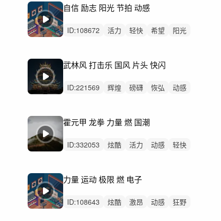
自信 励志 阳光 节拍 动感
ID:
108672
活力
轻快
希望
阳光
轻松
动感
炫酷
开心
灵动
悠闲
愉快
律动
无人声
中鼓点
励志
武林风 打击乐 国风 片头 快闪
ID:
221569
辉煌
磅礴
恢弘
动感
激昂
阳光
辽阔
史诗
活力
炫酷
激烈
无人声
重鼓点
武术
国风
霍元甲 龙拳 力量 燃 国潮
ID:
332053
炫酷
活力
动感
轻快
灵动
阳光
激昂
洒脱
悠扬
辉煌
轻松
律动
无人声
中鼓点
汽车
力量 运动 极限 燃 电子
ID:
108643
炫酷
激昂
动感
狂野
活力
轻快
阳光
紧张
灵动
愤怒