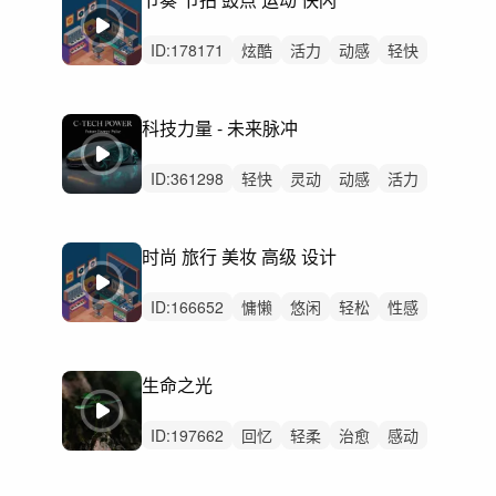
ID:
178171
炫酷
活力
动感
轻快
灵动
开心
洒脱
激昂
狂野
阳光
希望
愉快
激烈
无人声
重鼓点
科技力量 - 未来脉冲
ID:
361298
轻快
灵动
动感
活力
炫酷
轻松
开心
愉快
紧迫
空灵
律动
无人声
中鼓点
科技
汽车
时尚 旅行 美妆 高级 设计
ID:
166652
慵懒
悠闲
轻松
性感
动感
轻快
炫酷
活力
精神
无人声
中鼓点
时尚
rnb
嘻哈
生命之光
氛围
ID:
197662
回忆
轻柔
治愈
感动
轻松
悠闲
希望
优雅
惆怅
平静
无人声
中鼓点
生命
母爱
父爱