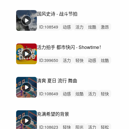
激昂
阳光
严峻
冷酷
紧迫
紧张
激烈
无人声
重鼓点
汽车
驾驶
国风史诗 - 战斗节拍
ID:
108549
动感
活力
炫酷
激昂
轻快
开心
悠闲
治愈
回忆
阳光
感动
辉煌
轻松
恢弘
律动
活力拍手 都市快闪 - Showtime！
ID:
399650
活力
轻快
动感
炫酷
轻松
阳光
愉快
洒脱
灵动
律动
无人声
重鼓点
卡点
快闪
拍手
清爽 夏日 流行 舞曲
ID:
108649
动感
炫酷
活力
轻快
阳光
开心
愉快
激昂
灵动
洒脱
激烈
无人声
男声
重鼓点
旋律
充满希望的背景
ID:
108623
轻快
阳光
活力
轻松