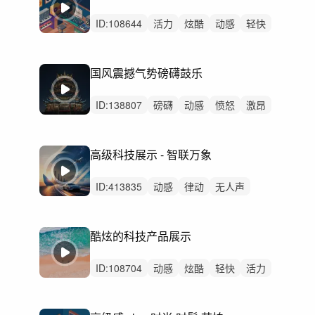
ID:
108644
活力
炫酷
动感
轻快
灵动
阳光
轻松
开心
激昂
辉煌
激烈
无人声
重鼓点
庆典
国风震撼气势磅礴鼓乐
赛博朋克
ID:
138807
磅礴
动感
愤怒
激昂
辉煌
炫酷
狂野
紧张
恢弘
阳光
希望
激烈
无人声
重鼓点
中国风
高级科技展示 - 智联万象
ID:
413835
动感
律动
无人声
中鼓点
科技
高级
高级科技展示
科技宣传片
科技产品展示
酷炫的科技产品展示
产品发布会
科技发布会
工业设计
新能源汽车
汽车广告
智能汽车展示
ID:
108704
动感
炫酷
轻快
活力
阳光
灵动
希望
轻松
激昂
洒脱
紧张
律动
无人声
中鼓点
产品