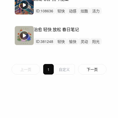
ID:
108636
轻快
动感
炫酷
活力
灵动
开心
愉快
洒脱
阳光
悠闲
激烈
无人声
中鼓点
国潮
民族
治愈 轻快 放松 春日笔记
ID:
381248
轻快
愉快
灵动
阳光
悠闲
轻松
悠扬
清新
活力
轻柔
精神
无人声
中鼓点
VLOG
治愈
上一页
1
下一页