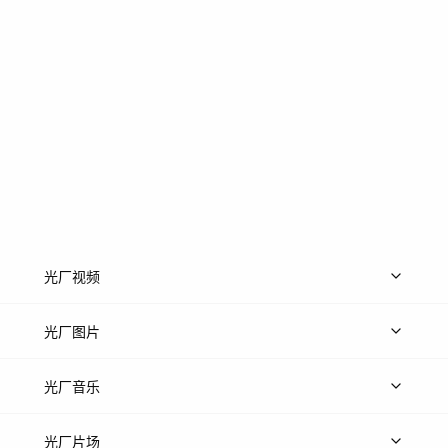
光厂视频
上传视频
精品视频
精选专辑
免费素材
光厂图片
上传图片
精品图片
光厂音乐
热门音乐
免费音效
热门歌单
立即入驻
光厂片场