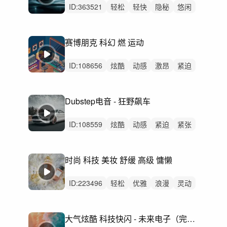
ID:
363521
轻松
轻快
隐秘
悠闲
动感
活力
灵动
惆怅
空灵
律动
无人声
轻鼓点
科技
汽车
新能源
赛博朋克 科幻 燃 运动
ID:
108656
炫酷
动感
激昂
紧迫
狂野
严峻
轻快
活力
紧张
灵动
阳光
冷酷
激烈
无人声
重鼓点
Dubstep电音 - 狂野飙车
ID:
108559
炫酷
动感
紧迫
紧张
狂野
冷酷
活力
激昂
严峻
灵动
阳光
激烈
无人声
重鼓点
时尚 科技 美妆 舒缓 高级 慵懒
极限运动
ID:
223496
轻松
优雅
浪漫
灵动
治愈
轻快
悠闲
回忆
轻柔
慵懒
梦幻
平静
无人声
轻鼓点
时尚
大气炫酷 科技快闪 - 未来电子（完整版、45s版、无人声版）