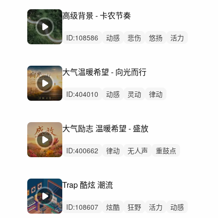
冷酷
紧迫
轻松
严峻
激烈
高级背景 - 卡农节奏
ID:
108586
动感
悲伤
悠扬
活力
回忆
惆怅
轻快
激昂
灵动
治愈
阳光
感动
律动
无人声
重鼓点
大气温暖希望 - 向光而行
ID:
404010
动感
灵动
律动
无人声
重鼓点
宣传片
企业宣传
企业宣传片
企业形象
品牌形象
大气励志 温暖希望 - 盛放
大气宣传片
大气希望
温暖希望
公益温暖
公益宣传
ID:
400662
律动
无人声
重鼓点
励志
温暖
钢琴
希望
宣传片
企业宣传
品牌故事
正能量
大气
Trap 酷炫 潮流
纪录片
发展
讲述
ID:
108607
炫酷
狂野
活力
动感