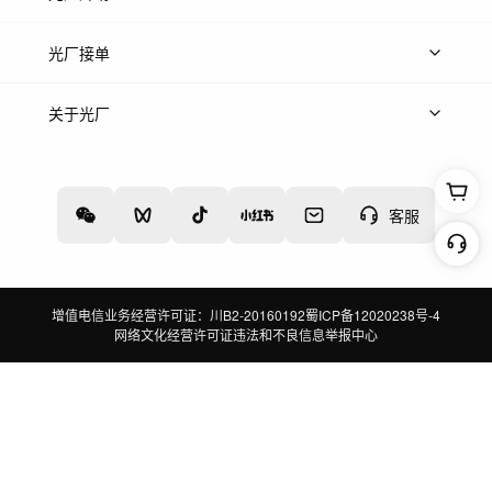
上传案例
AI找镜头
片场榜单
精选案例
光厂接单
上架服务
热门服务
创作人
关于光厂
关于我们
诚聘英才
帮助中心
权责声明
客服
增值电信业务经营许可证：川B2-20160192
蜀ICP备12020238号-4
网络文化经营许可证
违法和不良信息举报中心
切换到电脑版