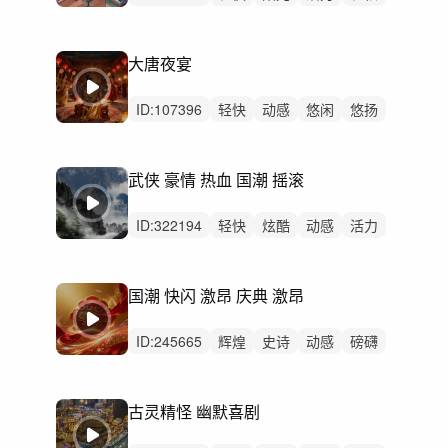
感动
灵动
悠闲
治愈
炫酷
回忆
希望
开心
洒脱
律动
无人声
大唐夜宴
ID:
107396
轻快
动感
悠闲
悠扬
灵动
希望
洒脱
治愈
炫酷
轻松
精神
无人声
男声
中鼓点
古筝
武侠 豪情 热血 国潮 摇滚
ID:
322194
轻快
炫酷
动感
活力
轻松
阳光
洒脱
悠扬
慵懒
灵动
悠闲
希望
开心
愉快
激昂
国潮 快闪 激昂 庆典 激昂
ID:
245665
辉煌
史诗
动感
磅礴
狂野
活力
激昂
炫酷
辽阔
恢弘
轻快
希望
开心
灵动
激烈
古灵精怪 幽默喜剧