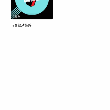
3购买
节奏律动带感