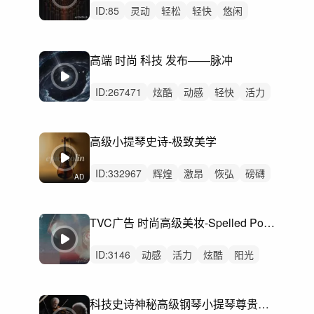
ID:
85
灵动
轻松
轻快
悠闲
洒脱
慵懒
开心
浪漫
活力
愉快
性感
梦幻
炫酷
优雅
轻柔
高端 时尚 科技 发布——脉冲
ID:
267471
炫酷
动感
轻快
活力
洒脱
灵动
轻松
悠闲
悠扬
阳光
冷酷
律动
无人声
中鼓点
精神
高级小提琴史诗-极致美学
ID:
332967
辉煌
激昂
恢弘
磅礴
AD
史诗
辽阔
希望
律动
无人声
中鼓点
大气
企业
片头
小提琴
TVC广告 时尚高级美妆-Spelled Polaroid Wrong
高级感
ID:
3146
动感
活力
炫酷
阳光
灵动
轻快
冷酷
希望
愉快
轻松
律动
无人声
中鼓点
快乐
嘻哈
科技史诗神秘高级钢琴小提琴尊贵高雅匠心-大师之作（钢琴版）