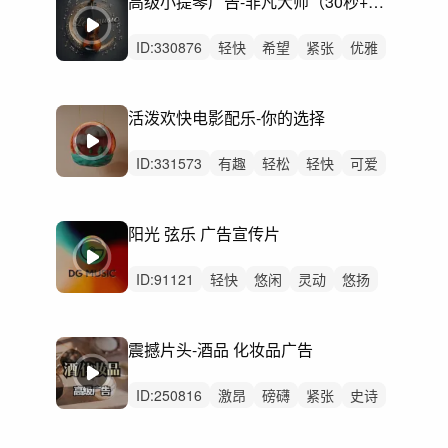
高级小提琴广告-非凡大师（30秒+15秒）
高级
ID:
330876
轻快
希望
紧张
优雅
紧迫
浪漫
激昂
洒脱
治愈
悲伤
律动
无人声
无鼓点
小提琴
高级
活泼欢快电影配乐-你的选择
ID:
331573
有趣
轻松
轻快
可爱
幽默
悠闲
愉快
灵动
阳光
清新
慵懒
精神
无人声
轻鼓点
阳光 弦乐 广告宣传片
电影配乐
ID:
91121
轻快
悠闲
灵动
悠扬
愉快
洒脱
活力
开心
可爱
浪漫
轻松
有趣
精神
无人声
轻鼓点
震撼片头-酒品 化妆品广告
ID:
250816
激昂
磅礴
紧张
史诗
辽阔
紧迫
辉煌
恢弘
严峻
律动
无人声
中鼓点
庄严
神秘
预告片