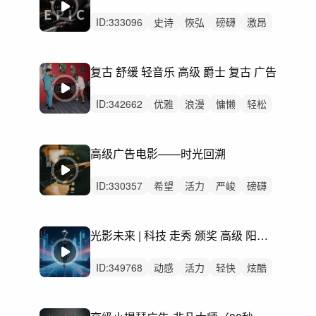
ID:
333096
史诗
恢弘
磅礴
激昂
辽阔
狂野
紧张
愤怒
辉煌
激烈
无人声
重鼓点
磅礴辉煌恢弘激昂
复古 舒缓 轻音乐 高级 爵士 复古 广告
辽阔史诗希望紧张
严峻激烈律动
ID:
342662
优雅
浪漫
慵懒
轻松
悠闲
悠扬
洒脱
轻柔
治愈
精神
无人声
无鼓点
爵士
复古
情怀
高级广告电影——时光回溯
ID:
330357
希望
活力
严峻
磅礴
轻快
紧张
炫酷
阳光
辉煌
动感
灵动
紧迫
史诗
轻松
律动
光影未来 | 科技 走秀 颁奖 高级 阳光 脉冲 奋进​
ID:
349768
动感
活力
轻快
炫酷
洒脱
灵动
阳光
轻松
律动
无人声
中鼓点
科技
走秀
颁奖