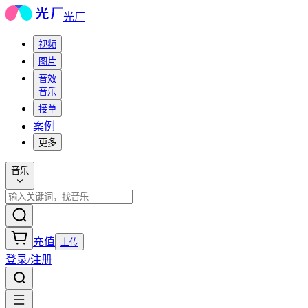
光厂
视频
图片
音效
音乐
接单
案例
更多
音乐
充值
上传
登录/注册