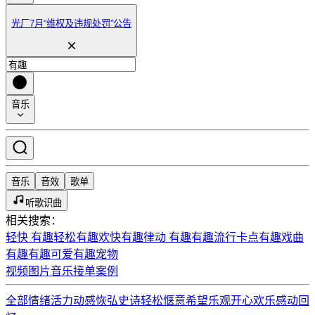
光厂7月“维权及违规处罚”公告
音乐
音乐
音效
歌单
听歌识曲
相关搜索：
轻快 有趣
轻松有趣
欢快有趣
律动 有趣
有趣流行
卡点有趣
戏曲
有趣
有趣可爱
有趣宠物
视频
图片
音乐
接单
案例
全部情绪
活力动感
恢弘史诗
轻松惬意
希望乐观
开心欢乐
感动回