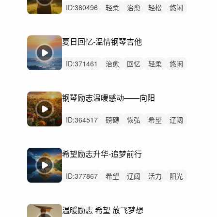
ID:
380496
轻柔
治愈
轻松
悠闲
回忆
轻快
愉快
洒脱
悠扬
感动
精神
无人声
轻鼓点
希望
浪漫
夏日回忆-温情钢琴吉他
ID:
371461
治愈
回忆
轻柔
悠闲
轻快
清新
优雅
悠扬
浪漫
愉快
慵懒
平静
无人声
无鼓点
轻松
钢琴励志温暖感动——向阳
ID:
364517
磅礴
恢弘
希望
辽阔
史诗
激昂
辉煌
悠扬
活力
律动
无人声
重鼓点
紧张
悠闲
洒脱
希望励志升华-追梦前行
ID:
377867
希望
辽阔
活力
阳光
磅礴
洒脱
恢弘
轻松
辉煌
动感
灵动
律动
无人声
中鼓点
史诗
温暖励志 希望 放飞梦想