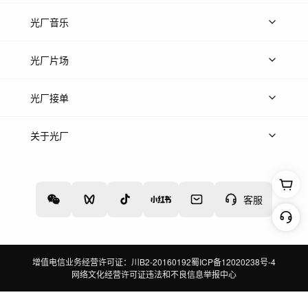
上传图片
精品图片
光厂音乐
热门音乐
免费音效
热门歌单
立即入驻
光厂片场
上传案例
AI找镜头
片场榜单
精选案例
光厂接单
上架服务
热门服务
创作人
关于光厂
关于我们
诚聘英才
帮助中心
权责声明
客服
增值电信业务经营许可证：川B2-20160192
蜀ICP备12020238号-4
网络文化经营许可证
违法和不良信息举报中心