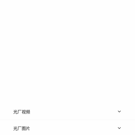
光厂视频
上传视频
精品视频
精选专辑
免费素材
光厂图片