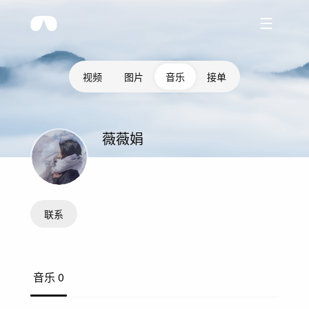
视频
图片
音乐
接单
薇薇娟
联系
音乐
0