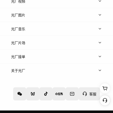
光厂视频
上传视频
精品视频
精选专辑
免费素材
光厂图片
上传图片
精品图片
光厂音乐
热门音乐
免费音效
热门歌单
立即入驻
光厂片场
上传案例
AI找镜头
片场榜单
精选案例
光厂接单
上架服务
热门服务
创作人
关于光厂
关于我们
诚聘英才
帮助中心
权责声明
客服