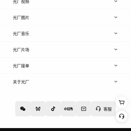
光厂视频
上传视频
精品视频
精选专辑
免费素材
光厂图片
上传图片
精品图片
光厂音乐
热门音乐
免费音效
热门歌单
立即入驻
光厂片场
上传案例
AI找镜头
片场榜单
精选案例
光厂接单
上架服务
热门服务
创作人
关于光厂
关于我们
诚聘英才
帮助中心
权责声明
客服