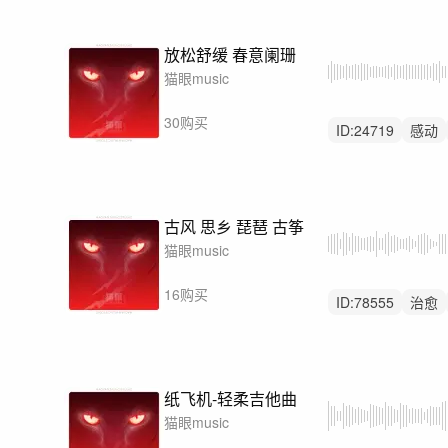
放松舒缓 春意阑珊
猫眼music
30购买
ID:
24719
感动
无人声
古风 思乡 琵琶 古筝
猫眼music
16购买
ID:
78555
治愈
中国风
纸飞机-轻柔吉他曲
猫眼music