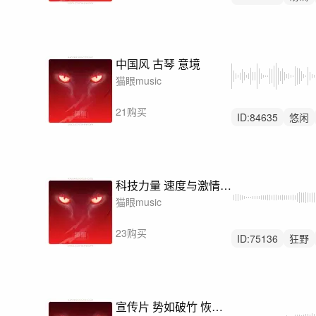
宏伟
中国风 古琴 意境
猫眼music
21购买
ID:
84635
悠闲
无人声
科技力量 速度与激情-赛博朋客
猫眼music
23购买
ID:
75136
狂野
宣传片 势如破竹 恢弘管弦乐