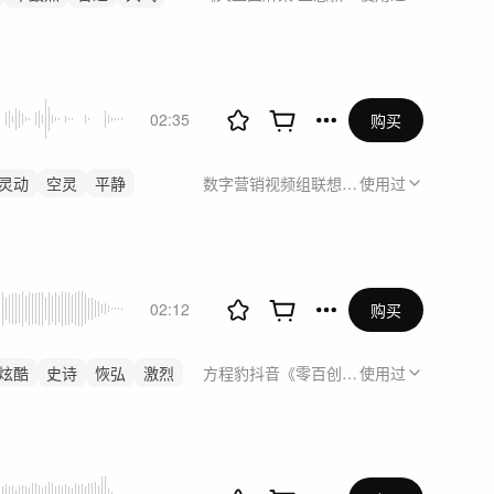
02:35
购买
灵动
空灵
平静
数字营销视频组联想12-2月日常联想，联想年度
使用过
02:12
购买
炫酷
史诗
恢弘
激烈
方程豹抖音《零百创意》
使用过