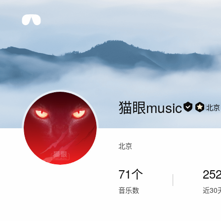
猫眼music
北京
北京
71
个
25
音乐数
近30