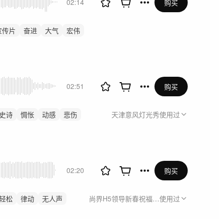
02:14
购买
宣传片
奋进
大气
宏伟
02:51
购买
史诗
惆怅
动感
悲伤
天津意风灯光秀
使用过
02:20
购买
轻松
律动
无人声
尚界H5领导新春祝福视频
使用过