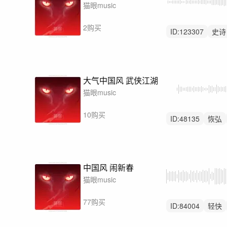
猫眼music
2购买
ID:
123307
史诗
震撼
大气中国风 武侠江湖
猫眼music
10购买
ID:
48135
恢弘
中国风 闹新春
猫眼music
77购买
ID:
84004
轻快
中鼓点