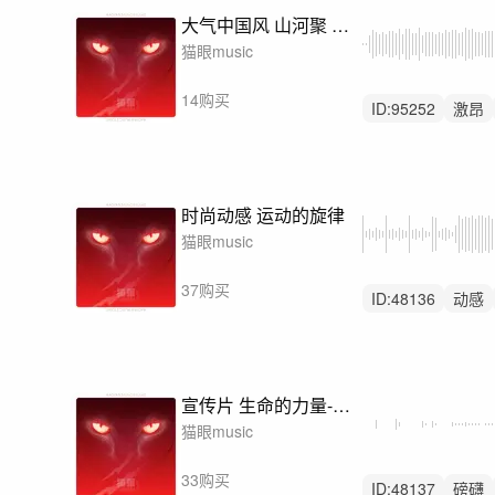
大气中国风 山河聚 壮阔恢弘震撼
猫眼music
14购买
ID:
95252
激昂
无人声
时尚动感 运动的旋律
猫眼music
37购买
ID:
48136
动感
发布会
宣传片 生命的力量-恢弘管弦乐
猫眼music
33购买
ID:
48137
磅礴