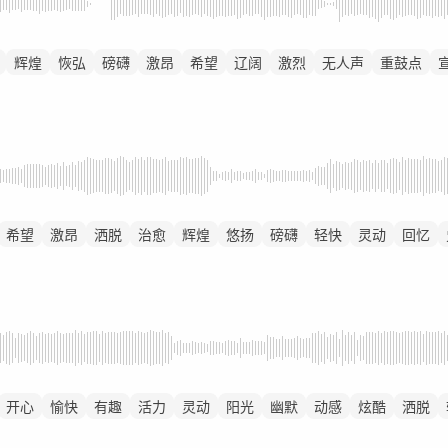
辉煌
恢弘
磅礴
激昂
希望
辽阔
激烈
无人声
重鼓点
希望
激昂
洒脱
治愈
辉煌
悠扬
磅礴
轻快
灵动
回忆
开心
愉快
有趣
活力
灵动
阳光
幽默
动感
炫酷
洒脱