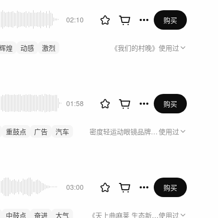
02:10
购买
辉煌
动感
激烈
《我们的村晚》
使用过
01:58
购买
重鼓点
广告
汽车
密度轻运动眼镜品牌宣传片
使用过
03:00
购买
中鼓点
奋进
大气
《天上曲麻莱 生态新高地》宣传片
使用过