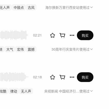
无人声
中鼓点
古风
海尔换新万里行西安站
使用过
02:21
购买
进
大气
宏伟
震撼
30周年行庆宣传片
使用过
02:18
购买
炫酷
律动
无人声
央视新闻 中国经济引力场 阿维塔直播
使用过