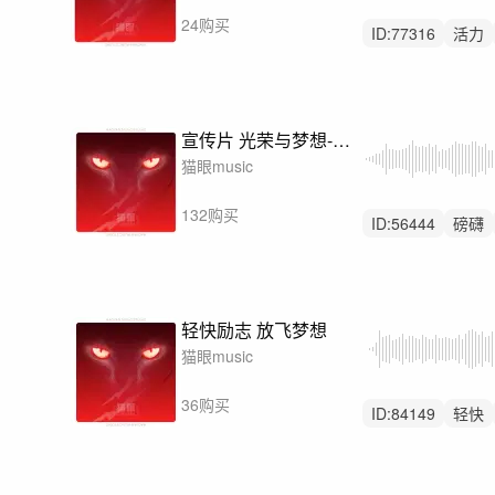
24购买
ID:
77316
活力
中国风
宣传片 光荣与梦想-恢弘管弦乐
猫眼music
132购买
ID:
56444
磅礴
励志
轻快励志 放飞梦想
猫眼music
36购买
ID:
84149
轻快
中鼓点