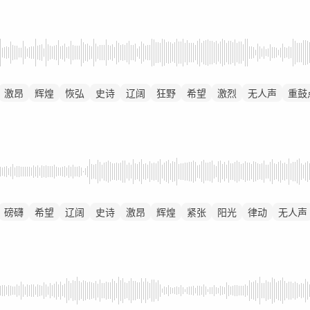
激昂
辉煌
恢弘
史诗
辽阔
狂野
希望
激烈
无人声
重鼓
磅礴
希望
辽阔
史诗
激昂
辉煌
紧张
阳光
律动
无人声