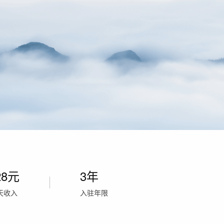
28
元
3年
天收入
入驻年限