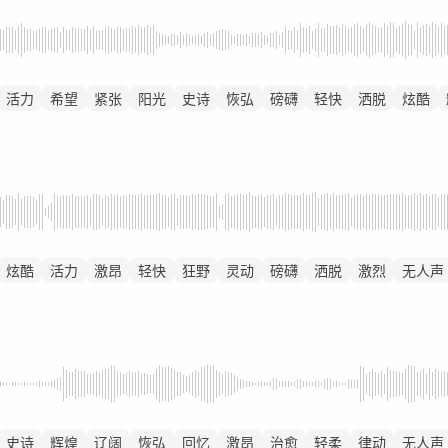
活力
希望
紧张
阳光
史诗
恢弘
磅礴
轻快
洒脱
炫酷
炫酷
活力
激昂
轻快
狂野
灵动
磅礴
洒脱
激烈
无人声
史诗
辉煌
辽阔
恢弘
回忆
激昂
治愈
轻柔
律动
无人声