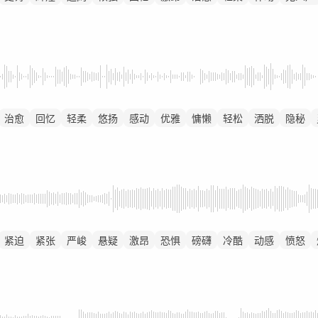
治愈
回忆
轻柔
悠扬
感动
优雅
慵懒
轻松
洒脱
隐秘
紧迫
紧张
严峻
悬疑
激昂
恐惧
磅礴
冷酷
动感
愤怒