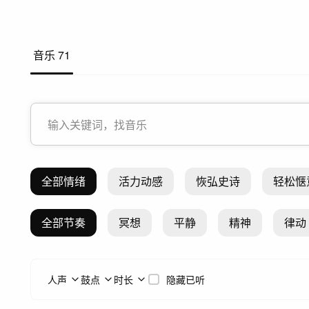
音乐
71
全部情绪
活力动感
恢弘史诗
轻松惬
全部节奏
冥想
平静
精神
律动
人声
鼓点
时长
隐藏已听