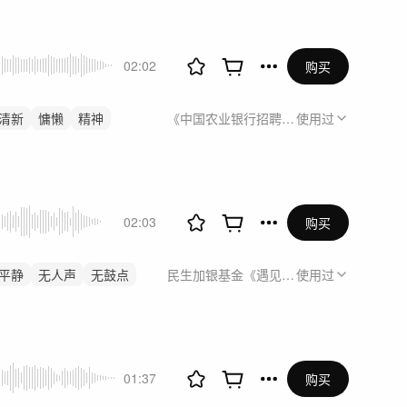
02:02
购买
清新
慵懒
精神
《中国农业银行招聘宣传片》
使用过
02:03
购买
平静
无人声
无鼓点
民生加银基金《遇见》（蔡晓）素材混剪
使用过
01:37
购买