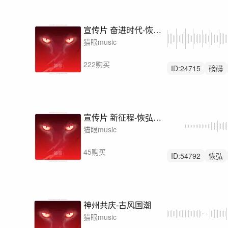
宣传片 奋进时代-恢弘管弦乐
猫眼music
222购买
ID:
24715
磅礴
震撼
宣传片 新征程-恢弘管弦乐
猫眼music
45购买
ID:
54792
恢弘
宏伟
神州共庆-古风国潮
猫眼music