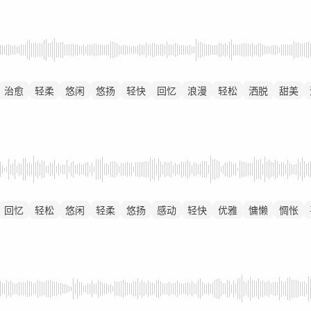
治愈
轻柔
悠闲
悠扬
轻快
回忆
浪漫
轻松
洒脱
甜美
回忆
轻松
悠闲
轻柔
悠扬
感动
轻快
优雅
慵懒
惆怅