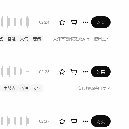
02:24
购买
点
奋进
大气
宏伟
天津市智能交通运行监测中心《天津市综合
使用过
02:28
购买
中鼓点
奋进
大气
宣传视频
使用过
02:37
购买