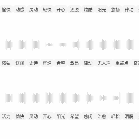
愉快
动感
灵动
轻快
开心
洒脱
炫酷
阳光
悠扬
律动
恢弘
辽阔
史诗
辉煌
希望
激昂
律动
无人声
重鼓点
奋
活力
愉快
灵动
开心
阳光
希望
悠闲
治愈
轻松
洒脱