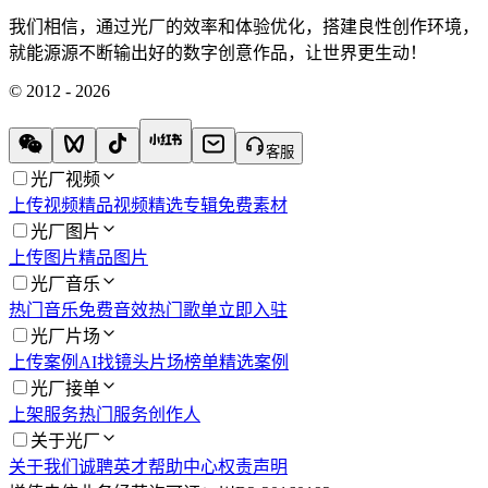
我们相信，通过光厂的效率和体验优化，搭建良性创作环境，
就能源源不断输出好的数字创意作品，让世界更生动！
© 2012 - 2026
客服
光厂视频
上传视频
精品视频
精选专辑
免费素材
光厂图片
上传图片
精品图片
光厂音乐
热门音乐
免费音效
热门歌单
立即入驻
光厂片场
上传案例
AI找镜头
片场榜单
精选案例
光厂接单
上架服务
热门服务
创作人
关于光厂
关于我们
诚聘英才
帮助中心
权责声明