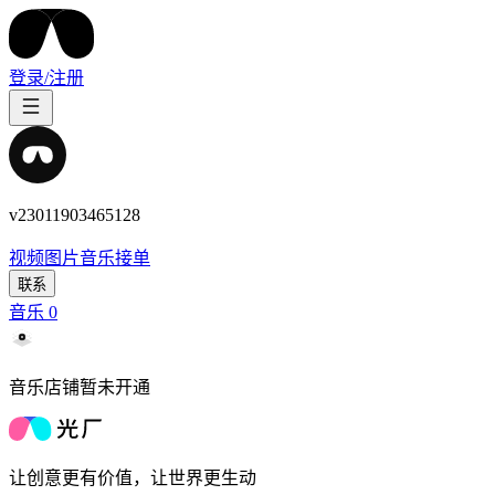
登录/注册
v23011903465128
视频
图片
音乐
接单
联系
音乐
0
音乐店铺暂未开通
让创意更有价值，让世界更生动