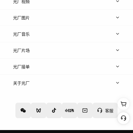
光厂视频
上传视频
精品视频
精选专辑
免费素材
光厂图片
上传图片
精品图片
光厂音乐
热门音乐
免费音效
热门歌单
立即入驻
光厂片场
上传案例
AI找镜头
片场榜单
精选案例
光厂接单
上架服务
热门服务
创作人
关于光厂
关于我们
诚聘英才
帮助中心
权责声明
客服