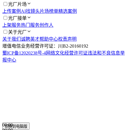
光厂片场
上传案例
AI找镜头
片场榜单
精选案例
光厂接单
上架服务
热门服务
创作人
关于光厂
关于我们
诚聘英才
帮助中心
权责声明
增值电信业务经营许可证：川B2-20160192
蜀ICP备12020238号-4
网络文化经营许可证
违法和不良信息举
报中心
00:00
切换到电脑版