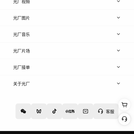
光厂视频
上传视频
精品视频
精选专辑
免费素材
光厂图片
上传图片
精品图片
光厂音乐
热门音乐
免费音效
热门歌单
立即入驻
光厂片场
上传案例
AI找镜头
片场榜单
精选案例
光厂接单
上架服务
热门服务
创作人
关于光厂
关于我们
诚聘英才
帮助中心
权责声明
客服