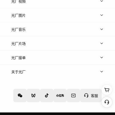
光厂视频
上传视频
精品视频
精选专辑
免费素材
光厂图片
上传图片
精品图片
光厂音乐
热门音乐
免费音效
热门歌单
立即入驻
光厂片场
上传案例
AI找镜头
片场榜单
精选案例
光厂接单
上架服务
热门服务
创作人
关于光厂
关于我们
诚聘英才
帮助中心
权责声明
客服