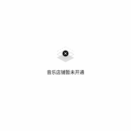
音乐店铺暂未开通