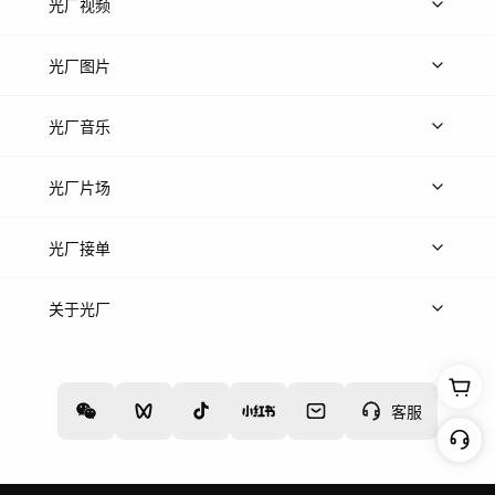
光厂视频
上传视频
精品视频
精选专辑
免费素材
光厂图片
上传图片
精品图片
光厂音乐
热门音乐
免费音效
热门歌单
立即入驻
光厂片场
上传案例
AI找镜头
片场榜单
精选案例
光厂接单
上架服务
热门服务
创作人
关于光厂
关于我们
诚聘英才
帮助中心
权责声明
客服