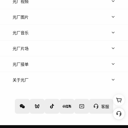
光厂视频
上传视频
精品视频
精选专辑
免费素材
光厂图片
上传图片
精品图片
光厂音乐
热门音乐
免费音效
热门歌单
立即入驻
光厂片场
上传案例
AI找镜头
片场榜单
精选案例
光厂接单
上架服务
热门服务
创作人
关于光厂
关于我们
诚聘英才
帮助中心
权责声明
客服