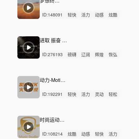
梦想终会实现
ID:
148091
轻快
活力
动感
炫酷
希望
开心
愉快
洒脱
阳光
悠扬
激昂
律动
无人声
重鼓点
梦想
进取 振奋 震撼 史诗
ID:
276193
磅礴
辽阔
辉煌
恢弘
激昂
史诗
愤怒
希望
紧张
狂野
严峻
激烈
无人声
重鼓点
冒险
动力-Motivational
ID:
192291
轻快
活力
灵动
轻松
动感
洒脱
炫酷
阳光
开心
愉快
激昂
悠闲
律动
无人声
重鼓点
时尚运动音乐2版本
ID:
108214
炫酷
动感
轻快
活力