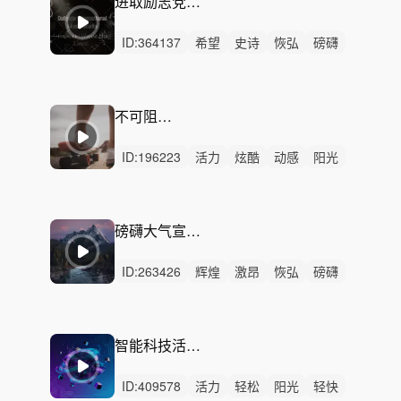
进取励志党政 迎难而上
ID:
364137
希望
史诗
恢弘
磅礴
辽阔
辉煌
激昂
紧张
恐惧
激烈
大合唱
重鼓点
渐进
党政
恢宏
不可阻挡的梦想
ID:
196223
活力
炫酷
动感
阳光
愉快
激昂
洒脱
轻快
狂野
律动
无人声
重鼓点
年轻
快乐
摇滚
磅礴大气宣传-大山大河
ID:
263426
辉煌
激昂
恢弘
磅礴
史诗
辽阔
紧迫
狂野
希望
紧张
严峻
律动
无人声
中鼓点
企业宣传
智能科技活力 创新未来
ID:
409578
活力
轻松
阳光
轻快