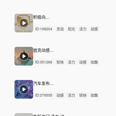
悠扬
回忆
轻快
惆怅
灵动
悲伤
平静
无人声
无鼓点
希望
梦幻
积极向上乐观
ID:
108204
灵动
阳光
活力
动感
轻快
愉快
洒脱
轻松
开心
治愈
悠闲
律动
无人声
中鼓点
向上
放克动感高级时尚
ID:
351266
轻快
活力
动感
炫酷
灵动
阳光
愉快
轻松
开心
律动
无人声
中鼓点
自信
时尚
酷
汽车发布会-时光穿梭
ID:
379555
动感
活力
轻快
炫酷
紧迫
严峻
洒脱
紧张
灵动
冷酷
轻松
律动
无人声
中鼓点
科技