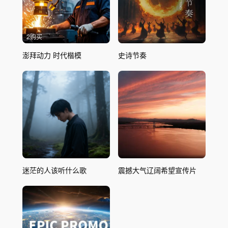
2购买
澎拜动力 时代楷模
史诗节奏
迷茫的人该听什么歌
震撼大气辽阔希望宣传片