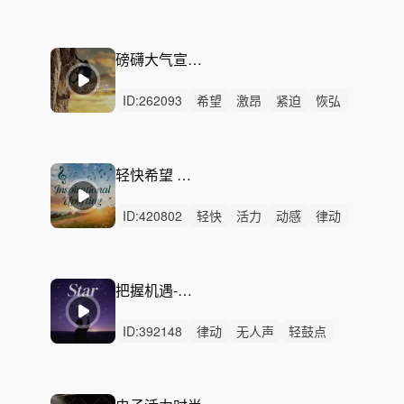
阳光
开心
洒脱
灵动
愉快
狂野
激昂
慵懒
轻松
律动
无人声
磅礴大气宣传-永无止境
ID:
262093
希望
激昂
紧迫
恢弘
严峻
磅礴
辽阔
史诗
辉煌
活力
紧张
动感
激烈
无人声
中鼓点
轻快希望 企业商务
ID:
420802
轻快
活力
动感
律动
无人声
重鼓点
阳光
希望
动力
兴奋
积极
公益
校园
宣传
企业
把握机遇-励志向上
ID:
392148
律动
无人声
轻鼓点
激昂
希望
磅礴
活力
片头
预告
管弦乐
梦想
振奋
鼓舞
激励
宣传