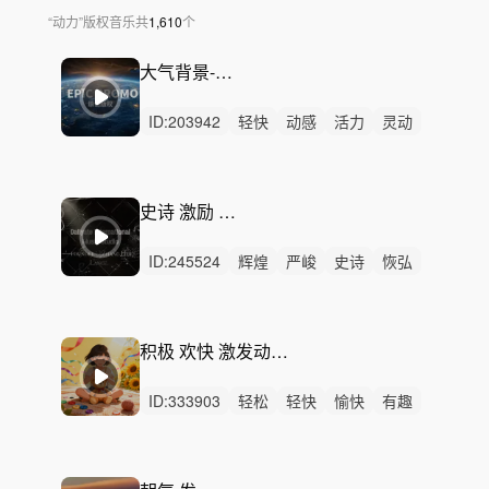
“
动力
”
版权音乐
共
1,610
个
大气背景-企业雄心
ID:
203942
轻快
动感
活力
灵动
悠闲
轻松
炫酷
慵懒
律动
无人声
中鼓点
史诗
宣传
企业
宏伟
史诗 激励 振奋 鼓舞
ID:
245524
辉煌
严峻
史诗
恢弘
磅礴
辽阔
狂野
希望
激昂
紧张
愤怒
动感
律动
无人声
重鼓点
积极 欢快 激发动力 愉悦心情 —《修补工作》
ID:
333903
轻松
轻快
愉快
有趣
开心
可爱
灵动
活力
幽默
悠闲
清新
洒脱
律动
无人声
无鼓点