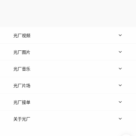
光厂视频
上传视频
精品视频
精选专辑
免费素材
光厂图片
上传图片
精品图片
光厂音乐
热门音乐
免费音效
热门歌单
立即入驻
光厂片场
上传案例
AI找镜头
片场榜单
精选案例
光厂接单
上架服务
热门服务
创作人
关于光厂
关于我们
诚聘英才
帮助中心
权责声明