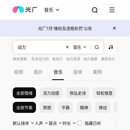
音乐
光厂7月“维权及违规处罚”公告
音乐
相关搜索：
失去动力的
有动力
动力澎湃
动力源泉
激昂动力
动力无限
强大动力
快剪动力
动力的全
视频
图片
音乐
接单
案例
全部情绪
活力动感
恢弘史诗
轻松惬意
希
全部节奏
冥想
平静
精神
律动
激烈
默认排序
人声
鼓点
时长
隐藏已听