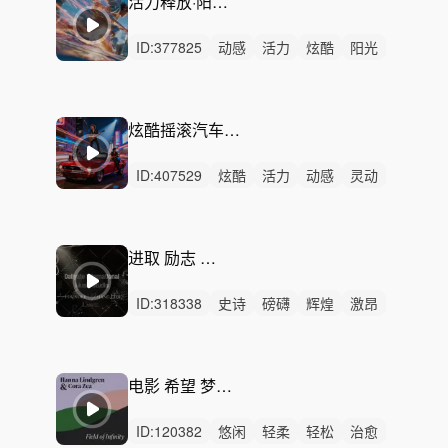
活力释放·阳光动力BGM
ID:
377825
动感
活力
炫酷
阳光
愉快
轻快
开心
灵动
激烈
无人声
中鼓点
希望
轻松
激昂
洒脱
炫酷摇滚汽车广告 - 引擎动力节奏
ID:
407529
炫酷
活力
动感
灵动
激烈
无人声
重鼓点
激昂
狂野
开心
愉快
欢乐
卡点
快闪
律动
进取 励志 前行 宣传片
ID:
318338
史诗
磅礴
辉煌
激昂
辽阔
紧张
恢弘
严峻
愤怒
狂野
希望
律动
无人声
重鼓点
冒险
电影 希望 梦幻-Field of Infinity
ID:
120382
悠闲
轻柔
轻松
治愈