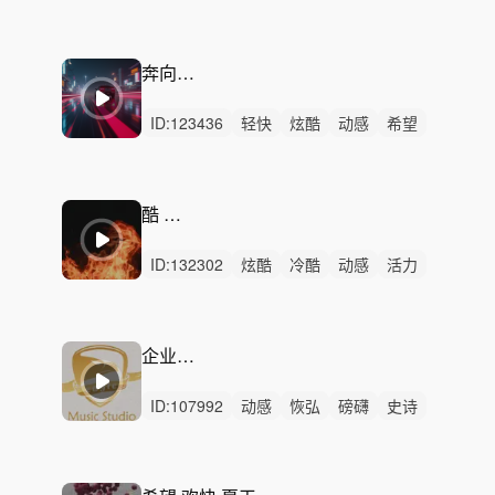
辉煌
辽阔
希望
严峻
激烈
无人声
重鼓点
壮阔
大气
进取
冒险
奔向未来
ID:
123436
轻快
炫酷
动感
希望
活力
轻松
阳光
开心
愉快
灵动
律动
无人声
中鼓点
梦想
奔跑
酷 快闪
ID:
132302
炫酷
冷酷
动感
活力
激昂
狂野
紧迫
紧张
悬疑
洒脱
严峻
激烈
无人声
重鼓点
潮
企业宣传片
ID:
107992
动感
恢弘
磅礴
史诗
激昂
辉煌
炫酷
悠扬
轻快
希望
辽阔
开心
慵懒
轻松
悠闲