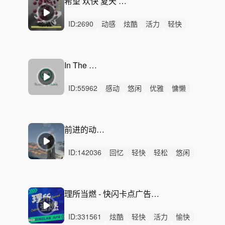
希望 欢快 夏天 快乐-A Change of Heart
ID:
2690
动感
炫酷
活力
轻快
阳光
开心
激昂
灵动
愉快
轻松
希望
洒脱
有趣
律动
无人声
In The Mood
ID:
55962
感动
悠闲
优雅
慵懒
洒脱
治愈
轻柔
灵动
轻快
回忆
轻松
浪漫
性感
精神
无人声
前进的动力 纯音乐
ID:
142036
回忆
轻快
轻松
悠闲
治愈
悠扬
感动
洒脱
优雅
轻柔
希望
惆怅
灵动
精神
无人声
理所当燃 - 快闪卡点广告律动节奏配乐产品宣传阳光轻快愉悦产品宣传介绍会展VLOG618购物节促销活动
ID:
331561
炫酷
轻快
活力
愉快