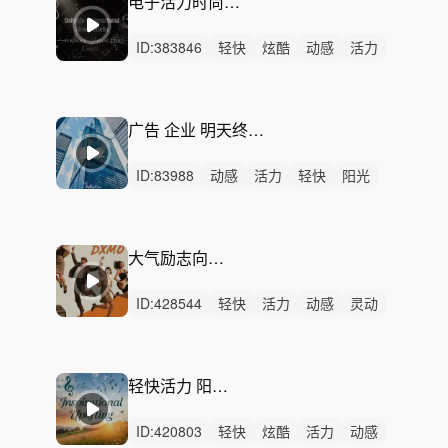
电子活力时尚-Degeneration
ID:
383846
轻快
炫酷
动感
活力
愉快
轻松
阳光
洒脱
狂野
有趣
灵动
律动
无人声
中鼓点
时尚
广告 企业 明天终将美好 【高质量定制】
ID:
83988
动感
活力
轻快
阳光
轻松
愉快
炫酷
希望
洒脱
灵动
悠闲
治愈
感动
轻柔
律动
大气励志向上 明亮未来
ID:
428544
轻快
活力
动感
灵动
律动
无人声
中鼓点
励志
向上
阳光
积极
成长
力量
科技
进取
轻快活力 阳光背景音乐
ID:
420803
轻快
炫酷
活力
动感