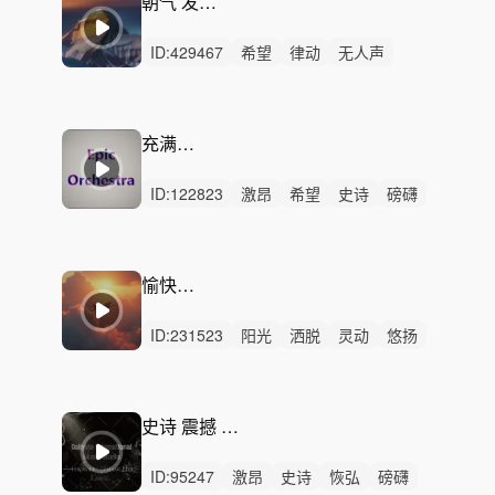
朝气 发展 动力
ID:
429467
希望
律动
无人声
中鼓点
荣誉
奋进
大气
年会
光荣
开场视频
实施
颁奖
壮丽
宏伟
倒计时
充满希望
ID:
122823
激昂
希望
史诗
磅礴
活力
辉煌
恢弘
辽阔
阳光
律动
无人声
重鼓点
片头
预告
管弦乐
愉快的旅行
ID:
231523
阳光
洒脱
灵动
悠扬
轻快
希望
开心
活力
动感
炫酷
激昂
轻松
清新
愉快
悠闲
史诗 震撼 上升 宏伟
ID:
95247
激昂
史诗
恢弘
磅礴