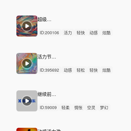
动感
灵动
愉快
清新
开心
洒脱
律动
无人声
中鼓点
智能
科技
超级动力
ID:
200106
活力
轻快
动感
炫酷
激昂
悠闲
阳光
洒脱
灵动
律动
无人声
中鼓点
激情
摇滚
舞曲
活力节拍 动力
ID:
395692
动感
轻松
轻快
炫酷
活力
愉快
阳光
洒脱
灵动
慵懒
悠闲
律动
无人声
中鼓点
节奏
继续前进的动力
ID:
59009
轻柔
惆怅
空灵
梦幻
隐秘
悲伤
回忆
轻松
悠闲
冷漠
冥想
无人声
无鼓点
放松
轻音乐