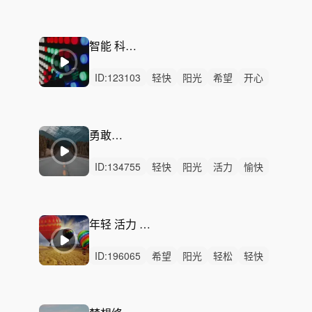
动感
开心
洒脱
阳光
激昂
悠闲
轻松
激烈
无人声
重鼓点
灵动
智能 科技 生活
ID:
123103
轻快
阳光
希望
开心
活力
轻松
愉快
悠闲
清新
动感
律动
无人声
中鼓点
智能
科技
勇敢做自己
ID:
134755
轻快
阳光
活力
愉快
希望
开心
动感
轻松
灵动
炫酷
悠闲
律动
无人声
中鼓点
旅行
年轻 活力 阳光 希望
ID:
196065
希望
阳光
轻松
轻快
活力
灵动
炫酷
动感
愉快
激昂
洒脱
悠闲
律动
无人声
中鼓点