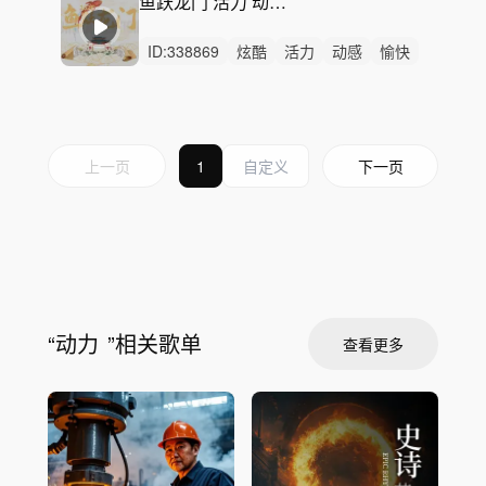
鱼跃龙门 活力 动感 青春 校园 流行朋克摇滚青春
ID:
338869
炫酷
活力
动感
愉快
开心
狂野
激昂
洒脱
轻快
阳光
轻松
激烈
无人声
重鼓点
电商促销
上一页
1
下一页
“
动力
”相关歌单
查看更多