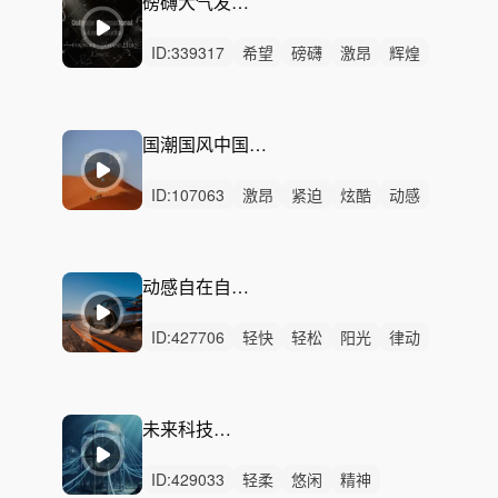
磅礴大气发展 奋力一搏
ID:
339317
希望
磅礴
激昂
辉煌
史诗
恢弘
严峻
辽阔
回忆
紧迫
激烈
无人声
重鼓点
渐进
情感
国潮国风中国鼓宣传片民族电子
ID:
107063
激昂
紧迫
炫酷
动感
磅礴
紧张
辽阔
冷漠
恢弘
严峻
激烈
无人声
重鼓点
中国风
中国鼓
动感自在自由公路驰骋
ID:
427706
轻快
轻松
阳光
律动
无人声
重鼓点
动感
自在
自由
公路
洒脱
奔放
旅行
户外
Vlog
未来科技未来动力
ID:
429033
轻柔
悠闲
精神