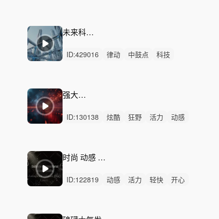
愉快
律动
无人声
重鼓点
阳光
希望
动力
兴奋
积极
公益
校园
未来科技动力
ID:
429016
律动
中鼓点
科技
灵感
企业
宣传片
ai
智能制造
人工智能
数字化
智慧
科技引擎
强大动力
ID:
130138
炫酷
狂野
活力
动感
激昂
磅礴
愤怒
激烈
无人声
重鼓点
强大
动力
能量
酷炫
潮
时尚 动感 时髦 活力
ID:
122819
动感
活力
轻快
开心
愉快
灵动
炫酷
希望
阳光
轻松
律动
无人声
中鼓点
励志
正能量