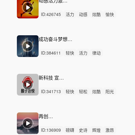
动感活力激情—动力觉醒
ID:
426745
活力
动感
炫酷
愉快
轻快
阳光
轻松
有趣
灵动
开心
洒脱
激烈
无人声
重鼓点
活动
成功奋斗梦想向上氛围感配乐
ID:
384611
轻快
活力
律动
无人声
重鼓点
企业宣传
励志
成功
商务
积极
向上
团队
梦想
汇报
颁奖
新科技 宣传 企业动力
ID:
341713
轻快
轻松
炫酷
阳光
灵动
动感
悠闲
开心
慵懒
活力
洒脱
律动
无人声
中鼓点
放松
再创辉煌
ID:
136909
磅礴
史诗
辉煌
激昂