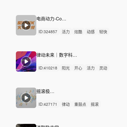
无人声
轻鼓点
科技
灵感
企业
宣传片
ai
智能制造
人工智能
数字化
智慧
科技引擎
电商动力-Commerce power
ID:
324857
活力
炫酷
动感
轻快
洒脱
轻松
悠闲
灵动
阳光
开心
愉快
慵懒
律动
无人声
中鼓点
律动未来｜数字科技·企业宣传·前沿创新｜激昂跃动
ID:
410218
阳光
开心
活力
灵动
愉快
激烈
无人声
重鼓点
科技
企业
电子
宣传片
创新
互联网
商业
摇滚极限动力
ID:
427171
律动
重鼓点
摇滚
热血
动感
震撼
青春
校招
企业