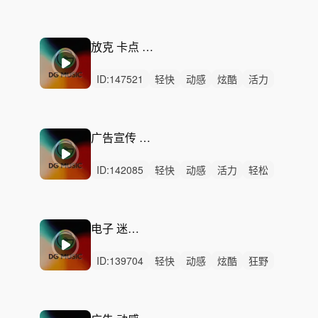
恐惧
冷酷
动感
律动
无人声
中鼓点
神秘
危险
悬念
循环
钢琴
放克 卡点 律动 欢快
ID:
147521
轻快
动感
炫酷
活力
轻松
阳光
洒脱
灵动
悠闲
律动
无人声
中鼓点
潮流
时尚
循环
广告宣传 律动 阳光
ID:
142085
轻快
动感
活力
轻松
炫酷
灵动
阳光
悠闲
洒脱
清新
开心
愉快
律动
无人声
中鼓点
电子 迷幻 节奏
ID:
139704
轻快
动感
炫酷
狂野
开心
活力
愉快
灵动
慵懒
轻松
悠闲
律动
无人声
中鼓点
潮流