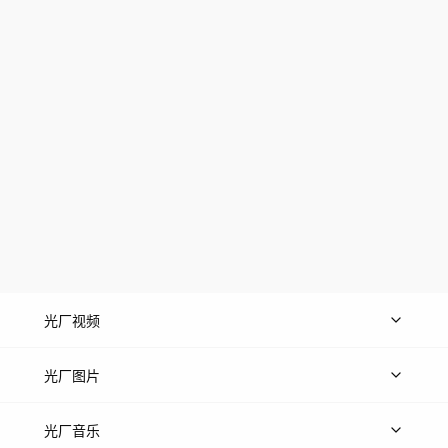
光厂视频
上传视频
精品视频
精选专辑
免费素材
光厂图片
上传图片
精品图片
光厂音乐