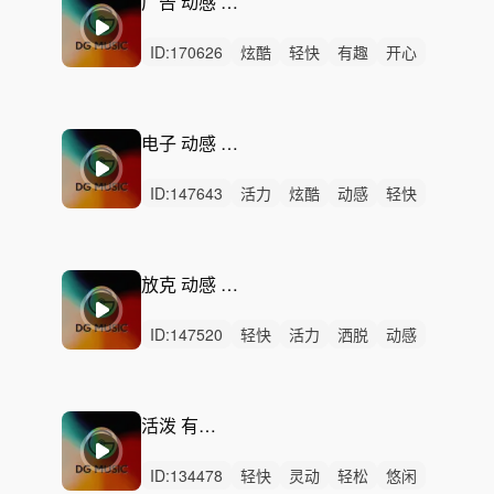
广告 动感 卡点 放克
ID:
170626
炫酷
轻快
有趣
开心
活力
轻松
动感
灵动
愉快
幽默
清新
悠闲
律动
无人声
中鼓点
电子 动感 卡点 活力
ID:
147643
活力
炫酷
动感
轻快
阳光
愉快
洒脱
灵动
律动
无人声
中鼓点
潮流
时尚
循环
稳定
放克 动感 洒脱 轻松
ID:
147520
轻快
活力
洒脱
动感
愉快
轻松
灵动
悠闲
炫酷
优雅
开心
浪漫
激昂
有趣
律动
活泼 有趣 背景乐
ID:
134478
轻快
灵动
轻松
悠闲