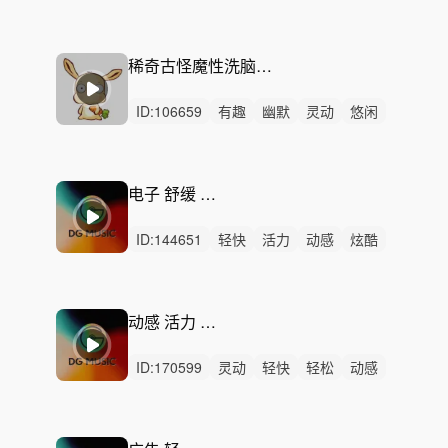
炫酷
有趣
清新
开心
愉快
悠闲
律动
无人声
轻鼓点
轻松
可爱
稀奇古怪魔性洗脑-拯救胡萝卜（弦乐、电子）
ID:
106659
有趣
幽默
灵动
悠闲
轻快
愉快
可爱
轻松
精神
无人声
轻鼓点
搞怪
荒诞
魔性
科技
电子 舒缓 动感 愉悦
ID:
144651
轻快
活力
动感
炫酷
轻松
洒脱
开心
愉快
灵动
律动
无人声
中鼓点
潮流
时尚
循环
动感 活力 广告宣传
ID:
170599
灵动
轻快
轻松
动感
炫酷
活力
阳光
开心
悠闲
愉快
有趣
律动
无人声
中鼓点
简约