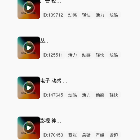
广告 轻快 活力
ID:
139712
动感
轻快
活力
炫酷
阳光
慵懒
轻松
灵动
开心
律动
无人声
中鼓点
潮流
时尚
循环
丛林
ID:
125511
活力
动感
轻快
炫酷
轻松
洒脱
开心
愉快
慵懒
灵动
律动
无人声
中鼓点
放松
循环
电子 动感 卡点 精彩
ID:
147645
炫酷
活力
动感
轻快
开心
愉快
灵动
洒脱
律动
无人声
中鼓点
潮流
时尚
循环
稳定
影视 神秘 悬疑
ID:
170453
紧张
悬疑
严峻
紧迫