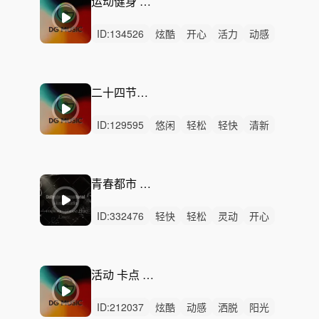
运动健身 有氧运动
ID:
134526
炫酷
开心
活力
动感
愉快
灵动
轻快
阳光
激昂
洒脱
狂野
激烈
无人声
中鼓点
潮流
二十四节气 谷雨
ID:
129595
悠闲
轻松
轻快
清新
轻柔
慵懒
治愈
回忆
阳光
愉快
灵动
精神
无人声
轻鼓点
舒缓
青春都市 年轻活力
ID:
332476
轻快
轻松
灵动
开心
愉快
阳光
清新
活力
洒脱
悠闲
律动
无人声
中鼓点
希望
动感
活动 卡点 时尚 背景乐
ID:
212037
炫酷
动感
洒脱
阳光