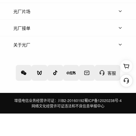
热门音乐
免费音效
热门歌单
立即入驻
光厂片场
上传案例
AI找镜头
片场榜单
精选案例
光厂接单
上架服务
热门服务
创作人
关于光厂
关于我们
诚聘英才
帮助中心
权责声明
客服
增值电信业务经营许可证：川B2-20160192
蜀ICP备12020238号-4
网络文化经营许可证
违法和不良信息举报中心
切换到电脑版