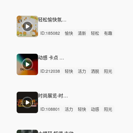
轻松
感动
悠扬
清新
浪漫
慵懒
洒脱
惆怅
平静
无人声
无鼓点
轻松愉快氛围广告配乐
ID:
185082
愉快
清新
轻松
有趣
悠闲
轻快
开心
可爱
灵动
活力
阳光
甜美
律动
无人声
中鼓点
动感 卡点 时尚 愉快
ID:
212038
轻快
活力
洒脱
阳光
动感
炫酷
轻松
磅礴
狂野
悠闲
开心
愉快
慵懒
灵动
律动
时尚展览-时尚,展会,循环
ID:
108801
活力
轻快
动感
阳光
轻松
洒脱
灵动
开心
优雅
愉快
性感
律动
无人声
中鼓点
影视