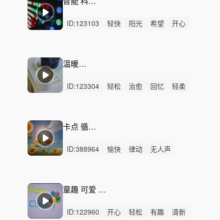
智能 科技 生活
ID:
123103
轻快
阳光
希望
开心
活力
轻松
愉快
悠闲
清新
动感
律动
无人声
中鼓点
智能
科技
温暖的回忆
ID:
123304
轻松
治愈
回忆
轻柔
悠闲
轻快
悠扬
感动
清新
平静
无人声
无鼓点
温暖
亲情
往事
卡点 循环 音效
ID:
388964
愉快
律动
无人声
中鼓点
病毒视频
活力
俏皮
动感
欢乐
古怪
滑稽
童趣 可爱 轻快 休闲
ID:
122960
开心
轻松
有趣
清新