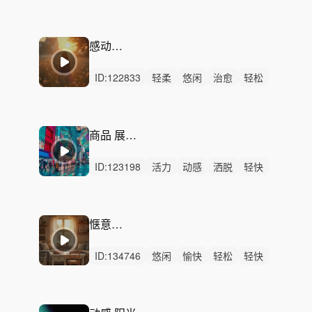
愉快
轻快
可爱
灵动
甜美
幽默
悠闲
律动
无人声
轻鼓点
童趣
感动的瞬间
ID:
122833
轻柔
悠闲
治愈
轻松
回忆
感动
浪漫
平静
无人声
无鼓点
温暖
关爱
亲情
友情
爱情
商品 展示 设计
ID:
123198
活力
动感
洒脱
轻快
炫酷
愉快
轻松
灵动
阳光
开心
律动
无人声
中鼓点
商品
展示
惬意的生活
ID:
134746
悠闲
愉快
轻松
轻快
轻柔
清新
开心
浪漫
甜美
精神
无人声
轻鼓点
舒适
温暖
沙发