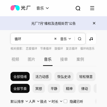
音乐
光厂7月“维权及违规处罚”公告
音乐
相关搜索：
恋爱循环
节奏循环
鼓循环
复古循环
循环纯音乐
吉他循环
循环无尽
音效循环
循环loop
视频
图片
音乐
接单
案例
全部情绪
活力动感
恢弘史诗
轻松惬意
希
全部节奏
冥想
平静
精神
律动
激烈
默认排序
人声
鼓点
时长
隐藏已听