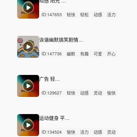
动感 阳光 活力 节奏
ID:
147653
轻快
轻松
动感
活力
愉快
灵动
希望
清新
阳光
律动
无人声
中鼓点
潮流
时尚
循环
诙谐幽默搞笑剧情-显眼包（管弦乐、马林巴）
ID:
147736
幽默
有趣
可爱
开心
愉快
轻松
轻快
希望
精神
无人声
无鼓点
搞笑
诙谐
恶搞
短片
广告 轻松 律动
ID:
129627
轻快
动感
灵动
愉快
开心
轻松
有趣
炫酷
活力
悠闲
律动
无人声
中鼓点
简约
放松
运动健身 平地哑铃卧推
ID:
134524
愉快
活力
动感
灵动