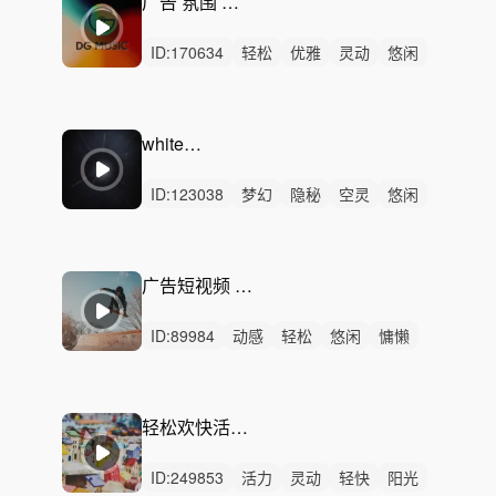
广告 氛围 质感 卡点
ID:
170634
轻松
优雅
灵动
悠闲
轻快
浪漫
活力
洒脱
性感
炫酷
愉快
动感
律动
无人声
中鼓点
white hole
ID:
123038
梦幻
隐秘
空灵
悠闲
治愈
炫酷
优雅
轻松
动感
律动
无人声
中鼓点
塞博朋克
史诗
科技
广告短视频 幽默诙谐音乐
ID:
89984
动感
轻松
悠闲
慵懒
轻快
开心
活力
炫酷
愉快
灵动
阳光
洒脱
律动
无人声
重鼓点
轻松欢快活泼——阳光满屋
ID:
249853
活力
灵动
轻快
阳光