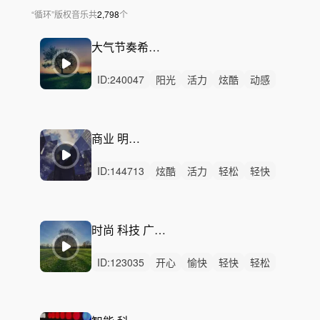
“
循环
”
版权音乐
共
2,798
个
大气节奏希望——拾光之旅
ID:
240047
阳光
活力
炫酷
动感
希望
悠闲
慵懒
轻松
轻快
开心
愉快
洒脱
灵动
辉煌
律动
商业 明亮 轻快
ID:
144713
炫酷
活力
轻松
轻快
阳光
动感
开心
愉快
洒脱
悠闲
悠扬
律动
无人声
中鼓点
宣传
时尚 科技 广告-阳光氧气
ID:
123035
开心
愉快
轻快
轻松
阳光
活力
希望
动感
有趣
律动
无人声
中鼓点
积极
时尚
科技