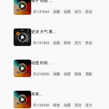
电子 动感 卡点 简单
ID:
147644
炫酷
动感
活力
灵动
轻快
开心
愉快
激烈
无人声
重鼓点
潮流
时尚
律动
循环
稳定
史诗 大气 黑暗 嘻哈-Rowdy
ID:
121843
动感
轻快
活力
灵动
炫酷
隐秘
恐惧
悬疑
冷酷
轻松
严峻
紧张
阳光
紧迫
律动
动感 时尚 律动 卡点
ID:
212030
炫酷
动感
轻快
洒脱
阳光
开心
悬疑
活力
轻松
愉快
灵动
律动
无人声
中鼓点
时尚
未来轻体验
ID:
132430
轻快
动感
灵动
活力