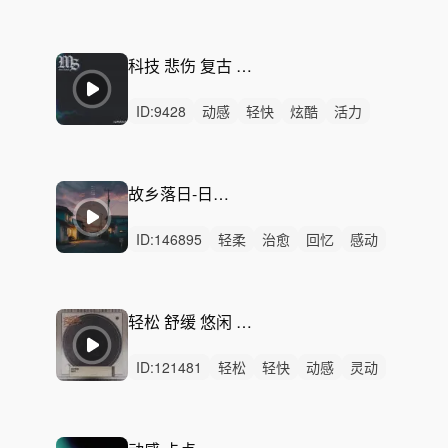
炫酷
轻松
洒脱
希望
阳光
愉快
律动
无人声
中鼓点
有趣
科技感
科技 悲伤 复古 沉重-Oriental Bustle
ID:
9428
动感
轻快
炫酷
活力
慵懒
洒脱
阳光
灵动
愉快
激昂
激烈
无人声
重鼓点
怪异
沉重
故乡落日-日式钢琴循环
ID:
146895
轻柔
治愈
回忆
感动
悠闲
悠扬
轻松
浪漫
优雅
惆怅
平静
无人声
无鼓点
慵懒
清新
轻松 舒缓 悠闲 吉他-Slipping Mats
ID:
121481
轻松
轻快
动感
灵动
炫酷
洒脱
悠闲
治愈
浪漫
活力
愉快
律动
无人声
中鼓点
平静