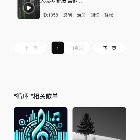
大提琴 舒缓 吉他 轻音乐-Different Scenery
ID:
1058
悠闲
治愈
回忆
轻松
慵懒
感动
清新
优雅
轻柔
惆怅
精神
无人声
无鼓点
和平
怪异
上一页
1
下一页
“
循环
”相关歌单