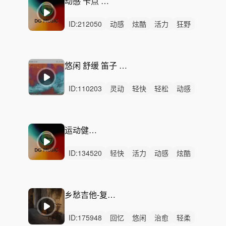
动感 卡点 欢快 律动
ID:
212050
动感
炫酷
活力
狂野
激昂
轻快
愤怒
慵懒
轻松
灵动
严峻
紧张
悠闲
激烈
无人声
悠闲 舒缓 笛子 吉他-Lucy's Game
ID:
110203
灵动
轻快
轻松
动感
活力
洒脱
悠闲
炫酷
阳光
慵懒
精神
无人声
中鼓点
迷人
电子舞曲
运动健身 拉伸
ID:
134520
轻快
活力
动感
炫酷
开心
愉快
灵动
希望
轻松
阳光
洒脱
激烈
无人声
中鼓点
潮流
乡愁吉他-复古原声循环
ID:
175948
回忆
悠闲
治愈
轻柔