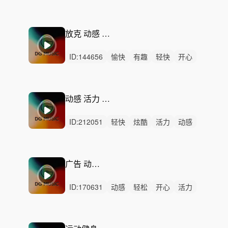
活力
愉快
清新
有趣
动感
律动
无人声
中鼓点
活泼
幽默
平稳
放克 动感 洒脱 愉快
ID:
144656
愉快
有趣
轻快
开心
灵动
动感
活力
洒脱
轻松
悠闲
炫酷
阳光
律动
无人声
中鼓点
动感 活力 愉快 卡点
ID:
212051
轻快
炫酷
活力
动感
灵动
阳光
轻松
洒脱
磅礴
狂野
开心
愉快
慵懒
悠闲
律动
广告 动感 炫酷
ID:
170631
动感
轻松
开心
活力
灵动
轻快
炫酷
愉快
清新
悠闲
阳光
有趣
律动
无人声
中鼓点