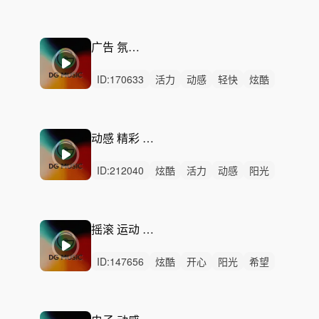
活力
灵动
轻快
开心
愉快
轻松
狂野
慵懒
激烈
无人声
重鼓点
广告 氛围 律动
ID:
170633
活力
动感
轻快
炫酷
轻松
洒脱
开心
悠闲
灵动
清新
愉快
律动
无人声
中鼓点
时尚
动感 精彩 活力 时尚
ID:
212040
炫酷
活力
动感
阳光
洒脱
轻快
愉快
灵动
狂野
开心
轻松
悠闲
激烈
无人声
重鼓点
摇滚 运动 活力 积极
ID:
147656
炫酷
开心
阳光
希望
活力
愉快
动感
轻快
激昂
灵动
律动
无人声
中鼓点
潮流
时尚