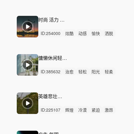
炫酷
阳光
开心
轻快
轻松
有趣
希望
洒脱
律动
无人声
重鼓点
时尚 活力 卡点 动感
ID:
254000
炫酷
动感
愉快
洒脱
阳光
活力
轻快
希望
开心
悠闲
灵动
律动
无人声
中鼓点
放克
慵懒休闲轻松—阳光明媚
ID:
385632
治愈
轻松
阳光
轻柔
灵动
律动
无人声
中鼓点
轻快
清新开心浪漫甜美
舒适温暖沙发居家
愉悦日常综艺记录
企业美食展示商品
英雄悲壮，可循环
广告慵懒灵动滑稽
春天放松洒脱活力
ID:
225107
辉煌
冷漠
紧迫
激昂
恐惧
悬疑
悲伤
严峻
紧张
隐秘
悠闲
回忆
轻柔
律动
无人声