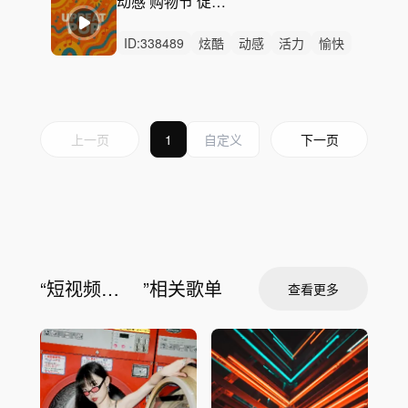
动感 购物节 促销宣传 电商 快剪
ID:
338489
炫酷
动感
活力
愉快
轻快
开心
阳光
轻松
悠闲
律动
无人声
重鼓点
积极
购物节
618
上一页
1
下一页
“
短视频卡点
”相关歌单
查看更多