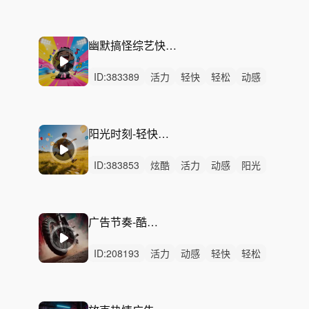
阳光
灵动
激昂
开心
愉快
轻松
希望
激烈
无人声
重鼓点
快闪
幽默搞怪综艺快节奏卡点视频广告片头配乐
ID:
383389
活力
轻快
轻松
动感
灵动
有趣
阳光
愉快
开心
幽默
律动
无人声
中鼓点
卡点
快闪
阳光时刻-轻快节拍（户外活动配乐）
ID:
383853
炫酷
活力
动感
阳光
轻快
愉快
激昂
轻松
狂野
开心
灵动
激烈
男声
无人声
大合唱
广告节奏-酷感放克摇滚
ID:
208193
活力
动感
轻快
轻松
炫酷
灵动
开心
愉快
悠闲
阳光
清新
慵懒
洒脱
律动
无人声