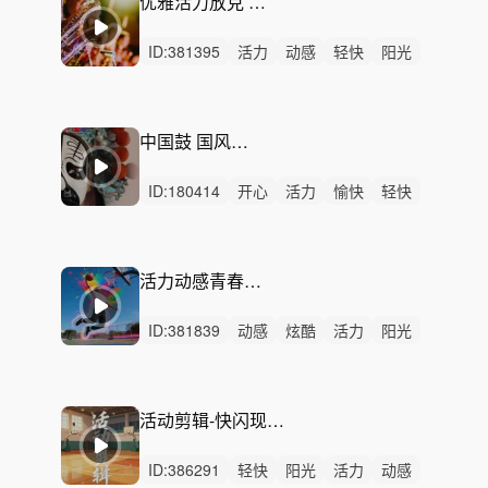
优雅活力放克 潮流时尚-Shoreline
ID:
381395
活力
动感
轻快
阳光
灵动
炫酷
愉快
轻松
幽默
有趣
开心
律动
无人声
中鼓点
潮流
中国鼓 国风京剧 打击快闪
ID:
180414
开心
活力
愉快
轻快
动感
炫酷
洒脱
有趣
悠扬
激昂
灵动
律动
男声
无人声
重鼓点
活力动感青春活动-活力全开
ID:
381839
动感
炫酷
活力
阳光
愉快
灵动
轻快
开心
轻松
激烈
无人声
重鼓点
活动
青春
校园
活动剪辑-快闪现场配乐（包含30s/1分钟）
ID:
386291
轻快
阳光
活力
动感