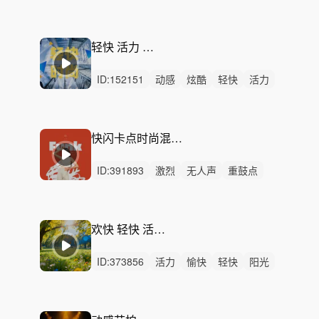
激烈
无人声
重鼓点
快闪
卡点
节奏
短视频
快剪
混剪
鼓点
开场
轻快 活力 时尚 动感的
ID:
152151
动感
炫酷
轻快
活力
阳光
希望
愉快
轻松
灵动
开心
激昂
律动
无人声
中鼓点
宣传片
快闪卡点时尚混剪-快速出圈(完整版/30秒）
ID:
391893
激烈
无人声
重鼓点
宣传片
快剪
快闪
卡点
高级
时尚
放克funk
活动
花絮
快节奏
产品发布会
综艺病毒
欢快 轻快 活力阳光 清新 卡通
ID:
373856
活力
愉快
轻快
阳光
动感
轻松
有趣
灵动
开心
律动
无人声
中鼓点
欢快
花絮
广告