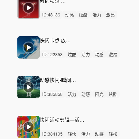
时尚动感 运动的旋律
ID:
48136
动感
炫酷
活力
激昂
轻快
狂野
灵动
磅礴
洒脱
激烈
无人声
重鼓点
广告
汽车
发布会
快闪卡点 放克节奏+纯节奏版
ID:
122853
炫酷
活力
动感
激昂
轻快
愉快
洒脱
阳光
轻松
激烈
无人声
重鼓点
律动
快闪
卡点
动感快闪-瞬间点燃（视频剪辑首选）
ID:
385858
活力
动感
阳光
炫酷
轻快
轻松
愉快
灵动
清新
希望
开心
激昂
激烈
无人声
重鼓点
快闪活动剪辑—活力缤纷（含一分钟，30秒）
ID:
384195
轻快
活力
动感
轻松