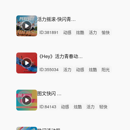
阳光
愉快
炫酷
有趣
悠扬
开心
灵动
悠闲
律动
无人声
中鼓点
活力摇滚-快闪青春（一分钟、30秒剪辑）
ID:
381891
动感
炫酷
活力
愉快
轻快
阳光
开心
希望
狂野
轻松
灵动
激烈
无人声
重鼓点
青春
《Hey》活力青春动感电商双十一快剪快闪图文广告音乐
ID:
355034
活力
动感
炫酷
阳光
轻快
愉快
轻松
开心
洒脱
律动
无人声
重鼓点
青春
电商
广告
图文快闪 节奏卡点 III
ID:
84143
动感
炫酷
活力
轻快
紧迫
激昂
紧张
灵动
严峻
开心
愉快
洒脱
轻松
律动
无人声