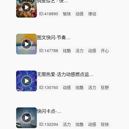
俏皮综艺 - 快乐广告促销快闪
ID:
418890
愉快
动感
律动
无人声
重鼓点
电商
广告
促销
活动
产品展示
热场
tvc
活力
商业广告
短视频
图文快闪-节奏卡点 B（15秒、30秒）
ID:
147788
炫酷
活力
动感
开心
洒脱
激昂
灵动
轻快
狂野
希望
阳光
紧张
激烈
无人声
重鼓点
无限热爱-活力动感燃点运动电竞技体育赛事宣传快闪剪辑青春摇滚三八妇女节女神节淘宝京东拼多多小红书电商vlog短视频
ID:
130760
动感
炫酷
活力
狂野
激昂
轻快
阳光
灵动
开心
轻松
激烈
无人声
重鼓点
产品介绍
磅礴
快闪卡点-激情无限
ID:
132294
活力
炫酷
动感
轻快