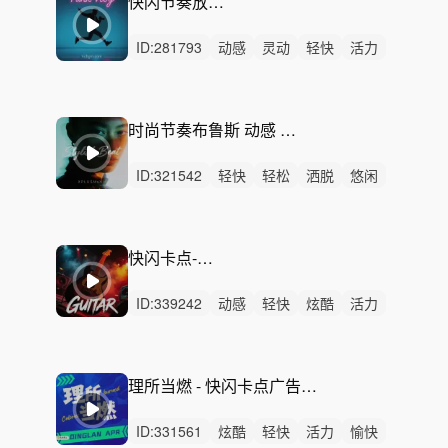
快闪节奏放克-Action！
ID:
281793
动感
灵动
轻快
活力
阳光
轻松
炫酷
开心
洒脱
悠闲
悠扬
希望
愉快
慵懒
律动
时尚节奏布鲁斯 动感 活力放克-时髦的标记(全曲,90,60,45,30s多版本)
ID:
321542
轻快
轻松
洒脱
悠闲
愉快
慵懒
灵动
清新
开心
活力
有趣
动感
炫酷
阳光
律动
快闪卡点-动感炫酷
ID:
339242
动感
轻快
炫酷
活力
灵动
阳光
激昂
轻松
洒脱
律动
无人声
中鼓点
快闪
卡点
活动
理所当燃 - 快闪卡点广告律动节奏配乐产品宣传阳光轻快愉悦产品宣传介绍会展VLOG618购物节促销活动
ID:
331561
炫酷
轻快
活力
愉快