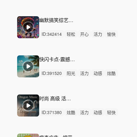
清新
轻松
洒脱
有趣
灵动
悠扬
阳光
幽默
动感
律动
无人声
幽默搞笑综艺病毒广告背景音乐
ID:
342414
轻松
开心
活力
愉快
幽默
有趣
动感
轻快
洒脱
炫酷
清新
灵动
阳光
律动
无人声
快闪卡点-震撼全场（活动开场配乐）
ID:
391520
阳光
活力
动感
炫酷
轻快
轻松
愉快
开心
灵动
激烈
无人声
重鼓点
快闪
卡点
节奏
时尚 高级 活力-节奏跳动
ID:
371380
炫酷
活力
动感
轻快
阳光
洒脱
有趣
愉快
灵动
激烈
无人声
中鼓点
快闪
卡点
活动