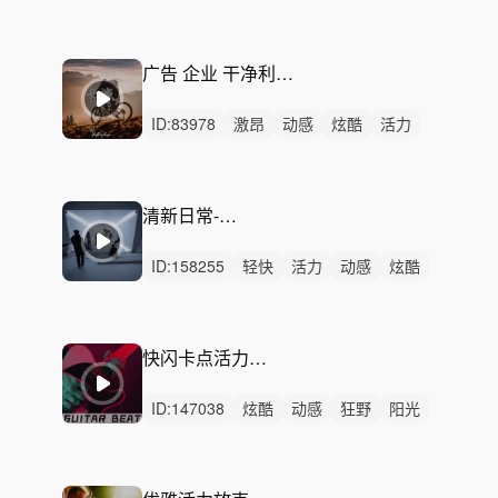
愉快
开心
阳光
激昂
希望
洒脱
轻松
灵动
激烈
无人声
重鼓点
广告 企业 干净利落出成效 【高端定制版】
ID:
83978
激昂
动感
炫酷
活力
狂野
紧张
恢弘
磅礴
轻快
史诗
激烈
无人声
重鼓点
快闪
卡点
清新日常-广告花絮
ID:
158255
轻快
活力
动感
炫酷
轻松
愉快
洒脱
开心
灵动
阳光
律动
无人声
中鼓点
希望
清新
快闪卡点活力吉他-无限挑战
ID:
147038
炫酷
动感
狂野
阳光
激昂
灵动
轻快
活力
愉快
轻松
激烈
无人声
男声
重鼓点
快闪