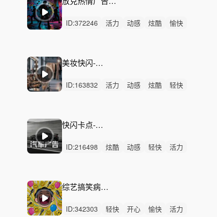
放克热情广告时尚 街头酷炫律动
ID:
372246
活力
动感
炫酷
愉快
阳光
灵动
轻快
轻松
有趣
清新
律动
无人声
中鼓点
时尚
节奏
美妆快闪-潮流预热
ID:
163832
活力
动感
炫酷
轻快
开心
愉快
洒脱
轻松
灵动
狂野
律动
无人声
重鼓点
阳光
宣传
快闪卡点-汽车广告
ID:
216498
炫酷
动感
轻快
活力
阳光
洒脱
愉快
激昂
慵懒
轻松
悠闲
灵动
悠扬
开心
律动
综艺搞笑病毒广告配乐
ID:
342303
轻快
开心
愉快
活力