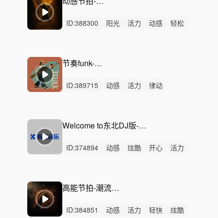
动感节拍-震撼视界
ID:
388300
阳光
活力
动感
轻松
炫酷
轻快
愉快
开心
灵动
律动
无人声
中鼓点
快闪
卡点
节奏
节奏funk-心动瞬间
ID:
389715
动感
活力
律动
无人声
重鼓点
电商
广告
促销
活动
产品展示
欢快
轻快
funk
品牌
热场
Welcome to东北DJ版-喜庆欢快 动感 高电能卡点节奏Vlog 旅行随拍Vlog
ID:
374894
动感
炫酷
开心
活力
愉快
轻快
阳光
有趣
狂野
激昂
轻松
幽默
激烈
女声
男声
高能节拍-潮流前线（时尚混剪配乐）
ID:
384851
动感
活力
轻快
炫酷