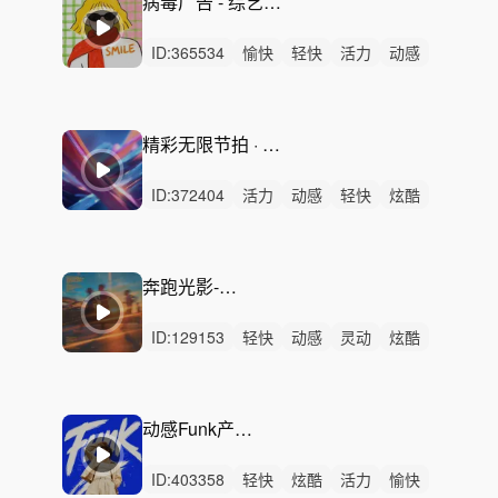
病毒广告 - 综艺快闪创意广告活力满分
ID:
365534
愉快
轻快
活力
动感
开心
有趣
炫酷
阳光
可爱
轻松
幽默
灵动
律动
无人声
中鼓点
精彩无限节拍 · 运动活动快闪配乐
ID:
372404
活力
动感
轻快
炫酷
开心
愉快
阳光
洒脱
激烈
无人声
重鼓点
快闪
卡点
律动
中鼓点
奔跑光影-青春励志
ID:
129153
轻快
动感
灵动
炫酷
希望
活力
愉快
激昂
轻松
阳光
开心
洒脱
悠闲
律动
无人声
动感Funk产品展示-节奏律动
ID:
403358
轻快
炫酷
活力
愉快