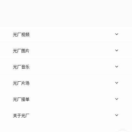
光厂视频
上传视频
精品视频
精选专辑
免费素材
光厂图片
上传图片
精品图片
光厂音乐
热门音乐
免费音效
热门歌单
立即入驻
光厂片场
上传案例
AI找镜头
片场榜单
精选案例
光厂接单
上架服务
热门服务
创作人
关于光厂
关于我们
诚聘英才
帮助中心
权责声明