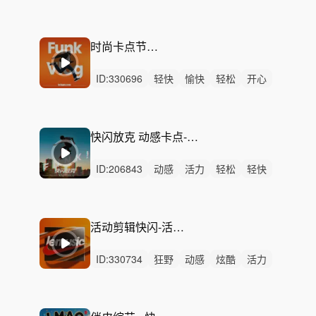
律动
无人声
中鼓点
电商
广告
促销
活动
产品展示
欢快
上新
品牌
时尚卡点节奏-Funk up！
ID:
330696
轻快
愉快
轻松
开心
活力
洒脱
动感
阳光
悠闲
灵动
律动
无人声
中鼓点
快闪
时尚
快闪放克 动感卡点-Show Time！（30秒、一分钟）
ID:
206843
动感
活力
轻松
轻快
炫酷
阳光
灵动
洒脱
慵懒
悠闲
开心
律动
无人声
中鼓点
快闪
活动剪辑快闪-活力盛典（一分钟+30秒）
ID:
330734
狂野
动感
炫酷
活力
激昂
洒脱
轻松
愤怒
灵动
悠扬
轻快
阳光
激烈
无人声
重鼓点