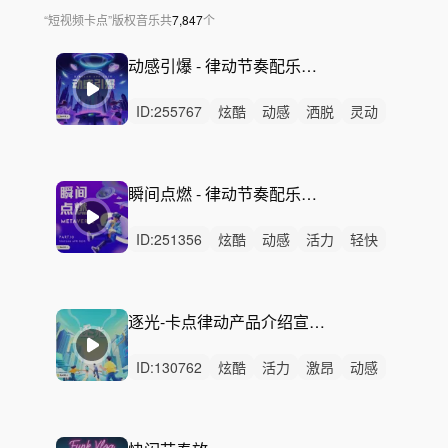
“
短视频卡点
”
版权音乐
共
7,847
个
动感引爆 - 律动节奏配乐青春运动广告产品宣传阳光轻快愉悦产品宣传介绍会展VLOG购物节促销活动
ID:
255767
炫酷
动感
洒脱
灵动
轻快
阳光
活力
愉快
激昂
慵懒
轻松
律动
无人声
重鼓点
运动
瞬间点燃 - 律动节奏配乐广告产品宣传阳光轻快愉悦产品宣传介绍会展VLOG双十一双11购物节促销活动
ID:
251356
炫酷
动感
活力
轻快
激昂
阳光
希望
开心
愉快
轻松
洒脱
有趣
灵动
律动
无人声
逐光-卡点律动产品介绍宣传活力动感快闪运动电竞技体育三八妇女节女神节淘宝京东拼多多小红书电商vlog短视频
ID:
130762
炫酷
活力
激昂
动感
狂野
阳光
轻快
开心
轻松
灵动
愤怒
洒脱
激烈
无人声
重鼓点