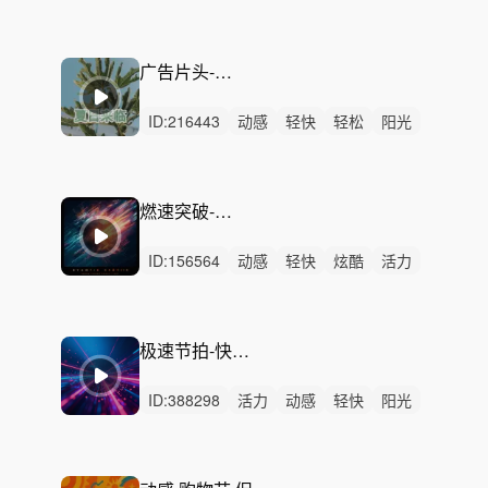
动感
律动
无人声
重鼓点
Funk
放克
节奏
时尚
广告
潮流
快闪
广告片头-夏日来临
ID:
216443
动感
轻快
轻松
阳光
活力
炫酷
悠闲
慵懒
洒脱
灵动
愉快
有趣
律动
无人声
中鼓点
燃速突破-卡点出击
ID:
156564
动感
轻快
炫酷
活力
轻松
狂野
阳光
愉快
洒脱
灵动
激烈
无人声
重鼓点
希望
律动
极速节拍-快闪混剪节奏
ID:
388298
活力
动感
轻快
阳光
炫酷
轻松
愉快
开心
灵动
律动
无人声
中鼓点
快闪
卡点
节奏