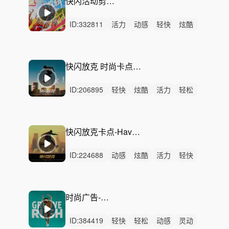
快闪活动剪辑——快乐出发
ID:
332811
活力
动感
轻快
炫酷
愉快
开心
轻松
洒脱
阳光
激昂
激烈
无人声
重鼓点
快闪
卡点
快闪放克 时尚卡点-Come on！（30秒、一分钟）
ID:
206895
轻快
炫酷
活力
轻松
动感
阳光
洒脱
灵动
悠闲
冷酷
慵懒
律动
无人声
中鼓点
快闪
快闪放克卡点-Have Fun！（含30秒、一分钟）
ID:
224688
动感
炫酷
活力
轻快
洒脱
阳光
激昂
悠闲
律动
无人声
重鼓点
时尚
广告
快闪
卡点
时尚广告-魅力四射
ID:
384419
轻快
轻松
动感
灵动