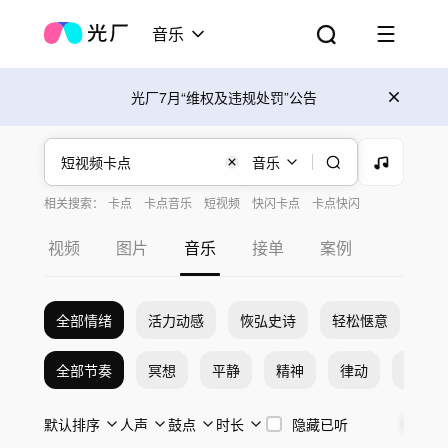
音乐
光厂7月“维权及违规处罚”公告
音乐
相关搜索：
卡点
卡点音乐
短视频
快闪卡点
卡点快闪
节奏卡点
节奏 卡点
中国风卡点
快闪 动感 活力 卡点
卡点节奏
视频
图片
音乐
接单
案例
全部情绪
活力动感
恢弘史诗
轻松惬意
希
全部节奏
冥想
平静
精神
律动
激烈
默认排序
人声
鼓点
时长
隐藏已听