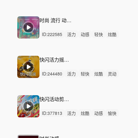
动感
开心
洒脱
阳光
激昂
悠闲
轻松
激烈
无人声
重鼓点
灵动
时尚 流行 动感 节奏 卡点
ID:
222585
活力
动感
轻快
炫酷
开心
愉快
洒脱
阳光
轻松
灵动
悠闲
律动
无人声
中鼓点
时尚
快闪活力摇滚-动感地带
ID:
244480
活力
轻快
炫酷
灵动
动感
阳光
轻松
愉快
洒脱
开心
激昂
激烈
无人声
中鼓点
摇滚
快闪活动剪辑—向前冲！
ID:
377813
活力
炫酷
动感
愉快
阳光
激昂
轻快
狂野
希望
轻松
激烈
男声
无人声
重鼓点
快闪