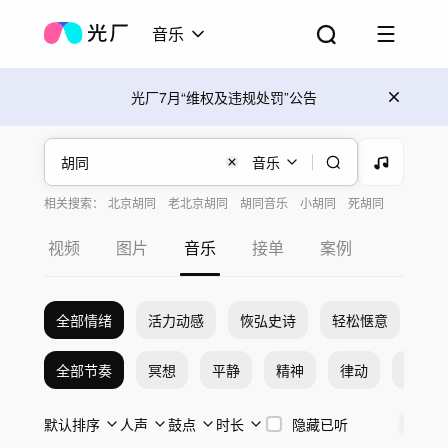
音乐
光厂7月“维权及违规处罚”公告
音乐
相关搜索：
北京胡同
老北京胡同
胡同音乐
小胡同
死胡同
胡同生活
胡同闲情
中国风 放松 胡同
胡同春节
视频
图片
音乐
接单
案例
全部情绪
活力动感
恢弘史诗
轻松惬意
希
全部节奏
冥想
平静
精神
律动
激烈
默认排序
人声
鼓点
时长
隐藏已听