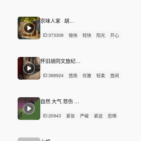
律动
无人声
中鼓点
治愈
中国风
古风
国风
非遗
传承
传统文化
中华
京味人家 · 胡同生活背景音乐
ID:
373308
愉快
轻快
阳光
开心
活力
轻松
希望
灵动
有趣
动感
幽默
律动
无人声
中鼓点
悠闲
怀旧胡同文旅纪录片 - 温暖怀旧背景音乐
ID:
388924
悠扬
优雅
轻柔
悠闲
精神
无人声
轻鼓点
老北京
胡同
文旅
纪录片
城市记忆
历史回响
怀旧
温暖
自然 大气 悲伤 史诗-Cornfield Hunt
ID:
20943
紧张
严峻
紧迫
恐惧
狂野
激昂
悬疑
史诗
辉煌
动感
律动
无人声
中鼓点
沉重
追逐