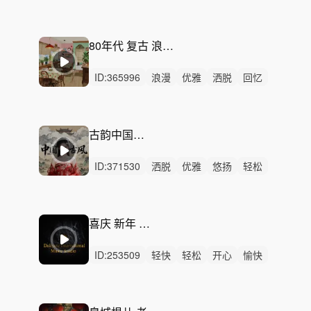
愉快
灵动
悠扬
炫酷
有趣
动感
洒脱
优雅
律动
无人声
轻鼓点
80年代 复古 浪漫 旖旎 老上海 港风 时代
ID:
365996
浪漫
优雅
洒脱
回忆
轻松
清新
轻柔
性感
悠扬
轻快
慵懒
悠闲
灵动
精神
无人声
古韵中国风-北京胡同
ID:
371530
洒脱
优雅
悠扬
轻松
轻快
灵动
悠闲
回忆
感动
轻柔
律动
无人声
中鼓点
突破
希望
喜庆 新年 京味胡同
ID:
253509
轻快
轻松
开心
愉快
洒脱
有趣
动感
灵动
悠闲
活力
精神
无人声
中鼓点
国风
民族