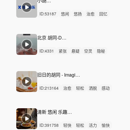
小胡同嬉戏
ID:
53187
悠闲
悠扬
治愈
回忆
轻松
感动
轻柔
愉快
惆怅
阳光
开心
活力
有趣
悲伤
精神
北京 胡同-Dragon's Gate
ID:
4331
紧张
悬疑
空灵
隐秘
冷漠
紧迫
梦幻
恐惧
冷酷
动感
律动
无人声
中鼓点
散步
世界与国家
旧日的胡同 - Imagine them_이유성 (응답하라1988)
ID:
213164
治愈
轻松
洒脱
感动
清新
轻柔
灵动
悠扬
轻快
回忆
开心
愉快
悠闲
阳光
平静
清新 悠闲 乐趣 国风-胡同糖葫芦
ID:
391758
轻快
轻松
活力
愉快