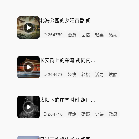
灵动
阳光
清新
洒脱
慵懒
希望
开心
愉快
优雅
有趣
精神
北海公园的夕阳黄昏 胡同闲情 春日 北京胡同 阳光 慵懒 自在 休憩 旅游宣传片 文艺纪录片 生活电视剧
ID:
264750
治愈
回忆
轻柔
感动
慵懒
洒脱
悠闲
悲伤
优雅
惆怅
平静
无人声
无鼓点
北海公园
的夕阳黄昏
长安街上的车流 胡同闲情 春日 北京胡同 阳光 慵懒 自在 休憩 旅游宣传片 文艺纪录片 生活电视剧
ID:
264679
轻快
轻松
活力
炫酷
动感
阳光
灵动
洒脱
悠闲
悠扬
希望
律动
无人声
重鼓点
长安街上的车流
太阳下的庄严时刻 胡同闲情 春日 北京胡同 阳光 慵懒 自在 休憩 旅游宣传片 文艺纪录片 生活电视剧
ID:
264718
辉煌
磅礴
史诗
激昂
恢弘
愤怒
狂野
辽阔
紧迫
动感
严峻
活力
律动
无人声
中鼓点