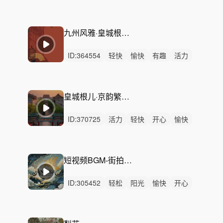
动感
开心
阳光
悠扬
希望
有趣
灵动
悠闲
律动
男声
无人声
九州风雅·皇城根儿 - 老北京京韵趣味配乐
ID:
364554
轻快
愉快
有趣
活力
动感
灵动
开心
阳光
轻松
炫酷
幽默
悠闲
律动
无人声
中鼓点
皇城根儿·京韵繁华 - 北京前门大街旅游配乐
ID:
370725
活力
轻快
开心
愉快
动感
灵动
轻松
炫酷
阳光
律动
无人声
中鼓点
北京
前门
大栅栏
短视频BGM-街拍北京胡同-老北京大栅栏
ID:
305452
轻松
阳光
愉快
开心
活力
动感
轻快
炫酷
清新
慵懒
洒脱
灵动
悠闲
悠扬
律动