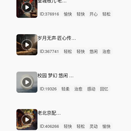
皇城根儿·老北京 - 京韵民乐
ID:
376916
愉快
轻快
开心
轻松
活力
灵动
有趣
阳光
律动
无人声
轻鼓点
老北京
京韵
三弦
胡同
岁月无声·匠心传承 - 非遗工匠纪录片配乐
ID:
367741
轻松
轻快
悠闲
治愈
清新
洒脱
悠扬
优雅
轻柔
浪漫
愉快
灵动
回忆
精神
无人声
校园 梦幻 悠闲 抒情-Breeze of Change
ID:
19326
轻柔
治愈
感动
回忆
惆怅
轻松
悲伤
空灵
悠闲
平静
无人声
无鼓点
抒情音乐
难过
抒情
老北京配乐-烟火人间
ID:
406266
轻快
轻松
灵动
愉快