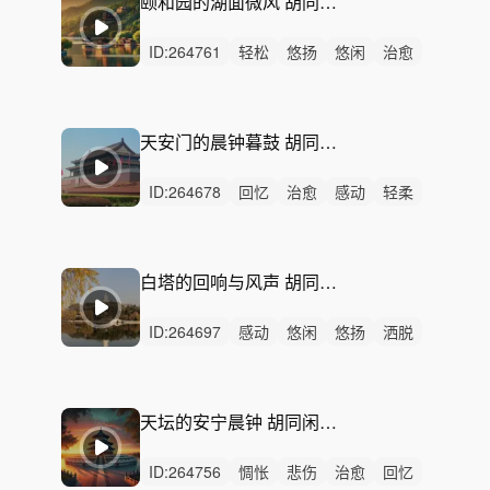
颐和园的湖面微风 胡同闲情 春日 北京胡同 阳光 慵懒 自在 休憩 旅游宣传片 文艺纪录片 生活电视剧
ID:
264761
轻松
悠扬
悠闲
治愈
轻快
感动
轻柔
回忆
愉快
洒脱
灵动
清新
平静
无人声
轻鼓点
天安门的晨钟暮鼓 胡同闲情 春日 北京胡同 阳光 慵懒 自在 休憩 旅游宣传片 文艺纪录片 生活电视剧
ID:
264678
回忆
治愈
感动
轻柔
洒脱
优雅
惆怅
悲伤
悠闲
悠扬
冷漠
浪漫
平静
无人声
无鼓点
白塔的回响与风声 胡同闲情 春日 北京胡同 阳光 慵懒 自在 休憩 旅游宣传片 文艺纪录片 生活电视剧
ID:
264697
感动
悠闲
悠扬
洒脱
轻快
回忆
轻松
治愈
清新
灵动
优雅
轻柔
浪漫
慵懒
惆怅
天坛的安宁晨钟 胡同闲情 春日 北京胡同 阳光 慵懒 自在 休憩 旅游宣传片 文艺纪录片 生活电视剧
ID:
264756
惆怅
悲伤
治愈
回忆