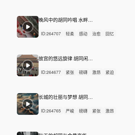
轻柔
慵懒
洒脱
悠扬
轻快
冷漠
感动
优雅
悠闲
灵动
精神
晚风中的胡同吟唱 水畔流光 夏夜 什刹海 湖水 波光 灵动 闲适 泛舟 人文纪录片 爱情电影 都市短剧
ID:
264707
轻柔
感动
治愈
回忆
悠扬
悠闲
惆怅
冷漠
清新
慵懒
洒脱
轻松
悲伤
冥想
无人声
故宫的悠远旋律 胡同闲情 春日 北京胡同 阳光 慵懒 自在 休憩 旅游宣传片 文艺纪录片 生活电视剧
ID:
264677
紧张
磅礴
激昂
紧迫
恢弘
严峻
希望
辽阔
精神
无人声
轻鼓点
故宫的悠远旋律
胡同闲情
春日
北京胡同
长城的壮丽与梦想 胡同闲情 春日 北京胡同 阳光 慵懒 自在 休憩 旅游宣传片 文艺纪录片 生活电视剧
ID:
264765
严峻
磅礴
紧张
激昂
紧迫
希望
悬疑
史诗
恢弘
狂野
恐惧
辽阔
冷酷
辉煌
激烈