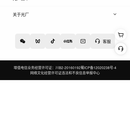
上架服务
热门服务
创作人
关于光厂
关于我们
诚聘英才
帮助中心
权责声明
客服
增值电信业务经营许可证：川B2-20160192
蜀ICP备12020238号-4
网络文化经营许可证
违法和不良信息举报中心
切换到电脑版