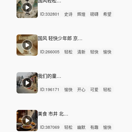
国风轻松正能量-迎新
ID:
332801
史诗
辉煌
磅礴
希望
辽阔
恢弘
悠扬
开心
愉快
轻快
洒脱
灵动
悠闲
律动
无人声
国风 轻快少年郎 京韵民族 人物叙事 国潮胡同 二胡三弦
ID:
266005
轻松
清新
轻快
愉快
洒脱
悠闲
灵动
悠扬
开心
治愈
轻柔
慵懒
感动
可爱
精神
我们的童谣 mmm
ID:
196171
愉快
开心
可爱
轻松
有趣
轻快
活力
动感
阳光
希望
灵动
精神
童声
男声
中鼓点
美食 市井 北京老胡同 纪录片
ID:
387069
轻松
幽默
有趣
愉快