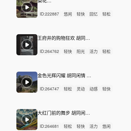
梨花胡同
ID:
222887
悠闲
轻快
回忆
轻松
治愈
悠扬
优雅
清新
轻柔
洒脱
感动
慵懒
平静
无人声
轻鼓点
王府井的购物狂欢 胡同闲情 春日 北京胡同 阳光 慵懒 自在 休憩 旅游宣传片 文艺纪录片 生活电视剧
ID:
264762
轻快
阳光
活力
轻松
洒脱
悠闲
炫酷
愉快
动感
灵动
希望
清新
开心
律动
无人声
金色光辉闪耀 胡同闲情 春日 北京胡同 阳光 慵懒 自在 休憩 旅游宣传片 文艺纪录片 生活电视剧
ID:
264747
轻松
灵动
动感
轻快
活力
阳光
洒脱
慵懒
悠扬
希望
愉快
悠闲
炫酷
律动
无人声
大红门前的舞步 胡同闲情 春日 北京胡同 阳光 慵懒 自在 休憩 旅游宣传片 文艺纪录片 生活电视剧
ID:
264681
轻松
轻快
活力
悠闲