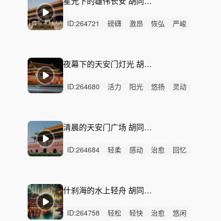
星光下的雄伟长安 胡同闲情 春日 北京胡同 阳光 慵懒 自在 休憩 旅游宣传片 文艺纪录片 生活电视剧
ID:
264721
磅礴
激昂
恢弘
严峻
辽阔
辉煌
紧迫
紧张
狂野
希望
愤怒
活力
史诗
动感
律动
夜幕下的天安门灯光 胡同闲情 春日 北京胡同 阳光 慵懒 自在 休憩 旅游宣传片 文艺纪录片 生活电视剧
ID:
264680
活力
阳光
悠扬
灵动
轻快
开心
愉快
慵懒
洒脱
轻松
悠闲
炫酷
精神
无人声
中鼓点
清晨的天安门广场 胡同闲情 春日 北京胡同 阳光 慵懒 自在 休憩 旅游宣传片 文艺纪录片 生活电视剧
ID:
264684
轻柔
感动
治愈
回忆
惆怅
悠闲
悠扬
冷漠
慵懒
洒脱
悲伤
优雅
平静
无人声
无鼓点
什刹海的水上轻舟 胡同闲情 春日 北京胡同 阳光 慵懒 自在 休憩 旅游宣传片 文艺纪录片 生活电视剧
ID:
264758
轻松
轻快
治愈
悠闲