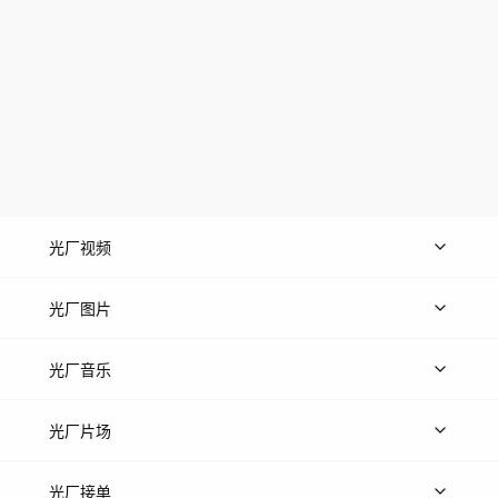
光厂视频
上传视频
精品视频
精选专辑
免费素材
光厂图片
上传图片
精品图片
光厂音乐
热门音乐
免费音效
热门歌单
立即入驻
光厂片场
上传案例
AI找镜头
片场榜单
精选案例
光厂接单