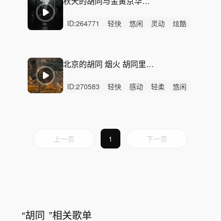
秋天的胡同与金黄京华盛景 四季 北京 街巷 温馨 眷恋 出行 人文纪录片 情感电影 生活短剧
ID:
264771
轻快
悠闲
灵动
炫酷
愉快
轻松
动感
活力
慵懒
悠扬
阳光
清新
精神
无人声
中鼓点
北京的胡同 烟火 胡同里穿梭 品尝小吃 与居民闲聊 城市生活纪录片 民俗风情展示 人文摄影
ID:
270583
轻快
感动
轻柔
悠闲
治愈
悠扬
慵懒
轻松
洒脱
回忆
清新
优雅
平静
无人声
无鼓点
上一页
1
下一页
“
胡同
”相关歌单