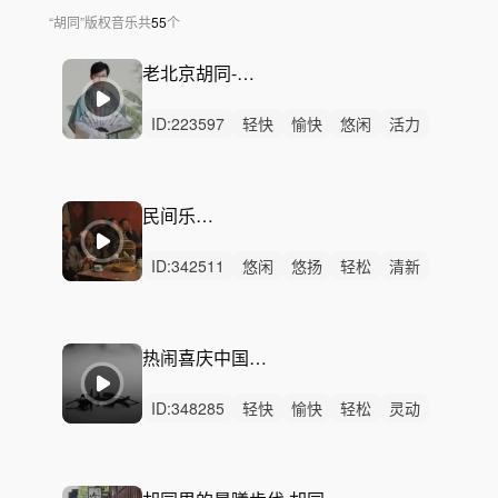
“
胡同
”
版权音乐
共
55
个
老北京胡同-京韵大鼓三弦
ID:
223597
轻快
愉快
悠闲
活力
轻松
阳光
慵懒
幽默
动感
灵动
悠扬
炫酷
清新
轻柔
开心
民间乐器 三弦
ID:
342511
悠闲
悠扬
轻松
清新
慵懒
轻快
回忆
灵动
轻柔
治愈
愉快
精神
无人声
轻鼓点
民族乐器
热闹喜庆中国节 - 游玩老北京胡同
ID:
348285
轻快
愉快
轻松
灵动
活力
动感
开心
有趣
悠闲
律动
无人声
重鼓点
温馨
庆典
中国民族