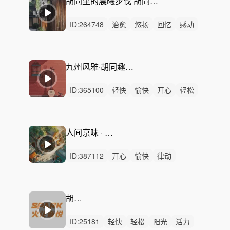
胡同里的晨曦步伐 胡同闲情 春日 北京胡同 阳光 慵懒 自在 休憩 旅游宣传片 文艺纪录片 生活电视剧
ID:
264748
治愈
悠扬
回忆
感动
轻柔
洒脱
悠闲
慵懒
轻松
惆怅
优雅
轻快
平静
无人声
无鼓点
九州风雅·胡同趣事 - 幽默三弦综艺配乐
ID:
365100
轻快
愉快
开心
轻松
有趣
灵动
可爱
清新
活力
阳光
律动
无人声
中鼓点
三弦
中国风
人间京味 · 胡同生活配乐
ID:
387112
开心
愉快
律动
无人声
中鼓点
轻快
悠闲
活力
轻松
阳光
幽默
动感
灵动
悠扬
清新
胡同
ID:
25181
轻快
轻松
阳光
活力