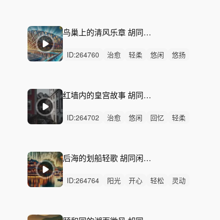
轻柔
慵懒
悠扬
清新
灵动
优雅
浪漫
回忆
阳光
平静
无人声
鸟巢上的清风乐章 胡同闲情 春日 北京胡同 阳光 慵懒 自在 休憩 旅游宣传片 文艺纪录片 生活电视剧
ID:
264760
治愈
轻柔
悠闲
悠扬
轻快
洒脱
回忆
感动
轻松
阳光
慵懒
冷漠
希望
平静
无人声
红墙内的皇宫故事 胡同闲情 春日 北京胡同 阳光 慵懒 自在 休憩 旅游宣传片 文艺纪录片 生活电视剧
ID:
264702
治愈
悠闲
回忆
轻柔
感动
惆怅
悲伤
悠扬
慵懒
轻松
洒脱
平静
无人声
无鼓点
红墙内的
后海的划船轻歌 胡同闲情 春日 北京胡同 阳光 慵懒 自在 休憩 旅游宣传片 文艺纪录片 生活电视剧
ID:
264764
阳光
开心
轻松
灵动
活力
悠闲
轻快
清新
希望
慵懒
悠扬
动感
精神
无人声
中鼓点