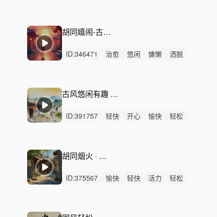
活力
动感
阳光
开心
有趣
悠扬
清新
可爱
悠闲
律动
无人声
胡同嬉闹-古风轻快-古筝国潮
ID:
346471
治愈
悠闲
慵懒
洒脱
悠扬
轻快
轻柔
轻松
感动
优雅
精神
无人声
无鼓点
中国风
宣传片
古风悠闲有趣 热闹喜庆-北京胡同
ID:
391757
轻快
开心
愉快
轻松
律动
无人声
中鼓点
灵动
活力
动感
有趣
悠闲
温馨
古风
庆典
胡同烟火 · 京韵三弦配乐
ID:
375567
愉快
轻快
活力
轻松
开心
阳光
灵动
动感
有趣
律动
无人声
中鼓点
悠闲
幽默
悠扬