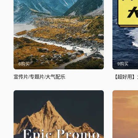
6购买
9购买
宣传片/专题片/大气配乐
【超好用】