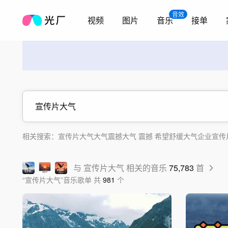
音效
视频
图片
音乐
接单
相关搜索：
宣传片
大气
大气震撼
大气 震撼 希望
舒缓大气
企业宣传
宣传片 背景音乐 音乐
科技宣传片
与
宣传片大气
相关的音乐
75,783
首
“
宣传片大气
”
音乐歌单
共
981
个