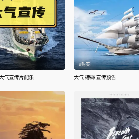
9购买
大气宣传片配乐
大气 磅礴 宣传预告