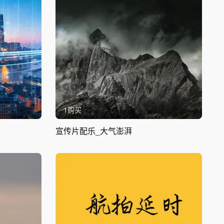
1购买
宣传片配乐_大气澎湃