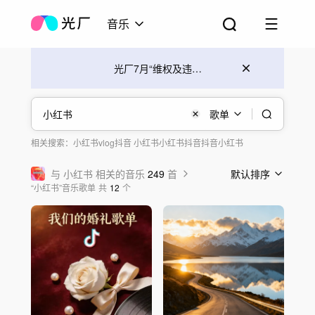
音乐
光厂7月“维权及违规处罚”公告
歌单
相关搜索：
小红书vlog
抖音 小红书
小红书抖音
抖音小红书
与
小红书
相关的音乐
249
首
默认排序
“
小红书
”
音乐歌单
共
12
个