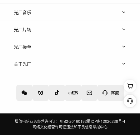
上传图片
精品图片
光厂音乐
热门音乐
免费音效
热门歌单
立即入驻
光厂片场
上传案例
AI找镜头
片场榜单
精选案例
光厂接单
上架服务
热门服务
创作人
关于光厂
关于我们
诚聘英才
帮助中心
权责声明
客服
增值电信业务经营许可证：川B2-20160192
蜀ICP备12020238号-4
网络文化经营许可证
违法和不良信息举报中心