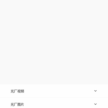
光厂视频
上传视频
精品视频
精选专辑
免费素材
光厂图片