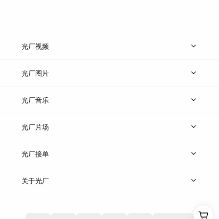
光厂视频
上传视频
精品视频
精选专辑
免费素材
光厂图片
上传图片
精品图片
光厂音乐
热门音乐
免费音效
热门歌单
立即入驻
光厂片场
上传案例
AI找镜头
片场榜单
精选案例
光厂接单
上架服务
热门服务
创作人
关于光厂
关于我们
诚聘英才
帮助中心
权责声明