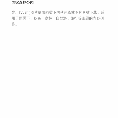
国家森林公园
光厂(VJshi)图片提供
雨雾下的秋色森林
图片素材
下载，适
用于
雨雾下，秋色，森林，自驾游，旅行等主题
的内容创
作。