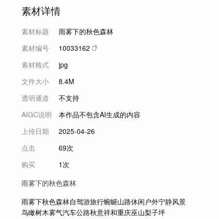
素材详情
素材标题
雨雾下的秋色森林
素材编号
10033162
素材格式
jpg
文件大小
8.4M
透明通道
不支持
AIGC说明
本作品不包含AI生成的内容
上传日期
2025-04-26
点击
69次
购买
1次
雨雾下的秋色森林
雨雾下
秋色
森林
自驾游
旅行
蜿蜒
山路
休闲
户外
宁静
风景
鸟瞰
树木
雾气
汽车
公路
秋意
祥和
重庆
巫山
梨子坪