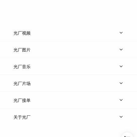
光厂视频
上传视频
精品视频
精选专辑
免费素材
光厂图片
上传图片
精品图片
光厂音乐
热门音乐
免费音效
热门歌单
立即入驻
光厂片场
上传案例
AI找镜头
片场榜单
精选案例
光厂接单
上架服务
热门服务
创作人
关于光厂
关于我们
诚聘英才
帮助中心
权责声明