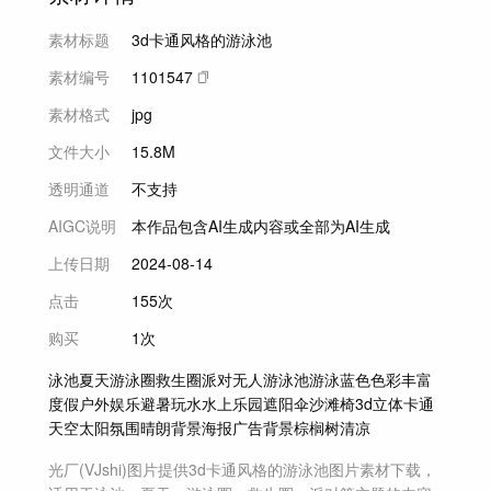
素材标题
3d卡通风格的游泳池
素材编号
1101547
素材格式
jpg
文件大小
15.8M
透明通道
不支持
AIGC说明
本作品包含AI生成内容或全部为AI生成
上传日期
2024-08-14
点击
155次
购买
1次
泳池
夏天
游泳圈
救生圈
派对
无人
游泳池
游泳
蓝色
色彩丰富
度假
户外
娱乐
避暑
玩水
水上乐园
遮阳伞
沙滩椅
3d
立体
卡通
天空
太阳
氛围
晴朗
背景
海报
广告背景
棕榈树
清凉
光厂(VJshi)图片提供
3d卡通风格的游泳池
图片素材
下载，