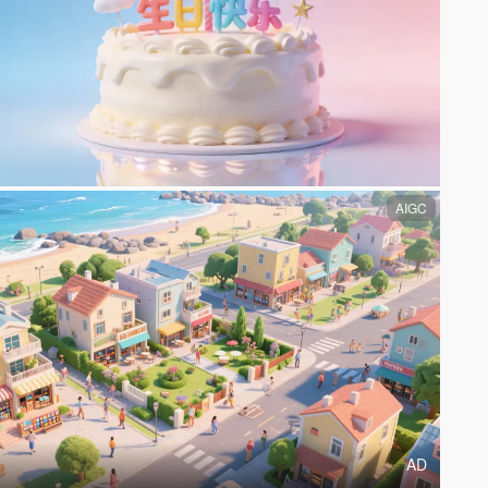
AIGC
AD