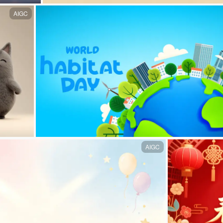
AIGC
AIGC