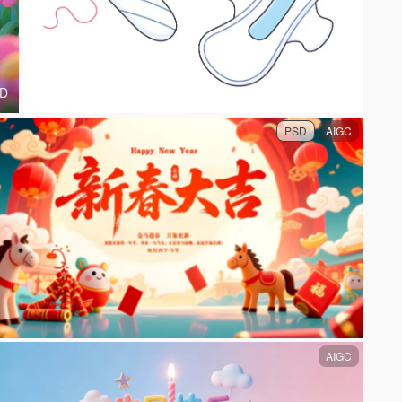
D
PSD
AIGC
AIGC