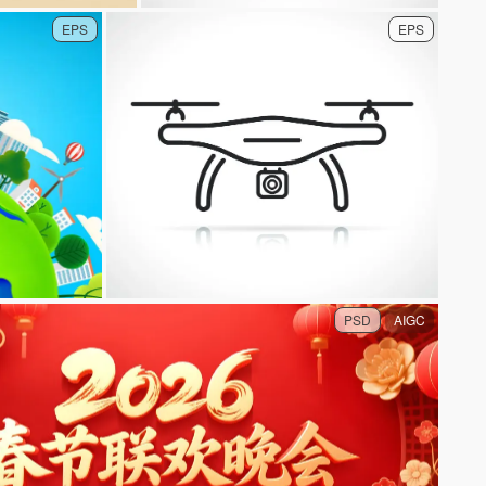
EPS
EPS
PSD
AIGC