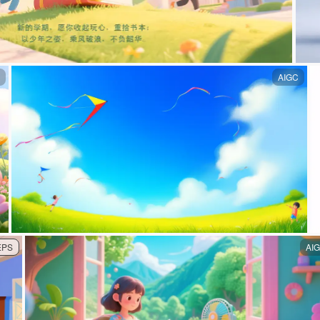
AIGC
EPS
AI