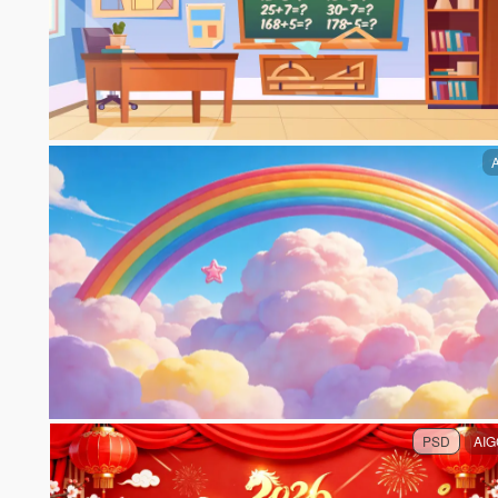
PSD
AIG