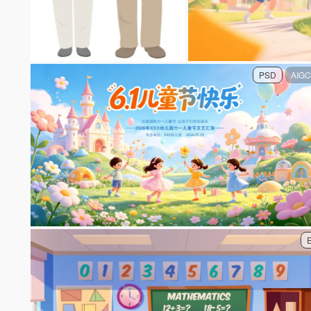
PSD
AIGC