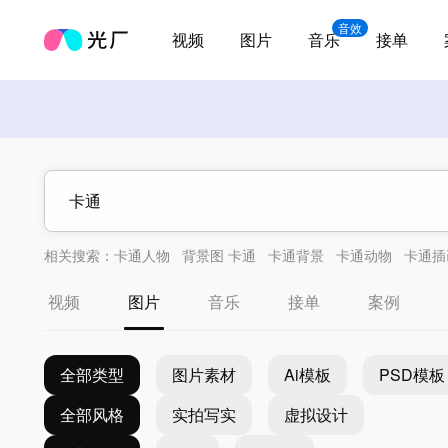
音效
视频
图片
音乐
接单
相关搜索：
卡通人物
背景图 卡通
卡通背景
卡通动物
卡通插
视频
图片
音乐
接单
案例
全部类型
图片素材
Ai模板
PSD模板
全部风格
实拍写实
虚拟设计