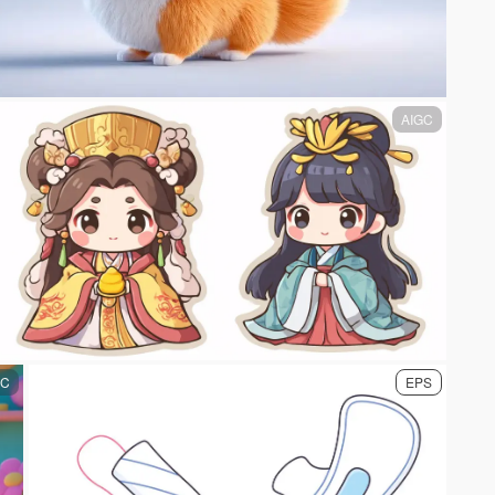
AIGC
GC
EPS