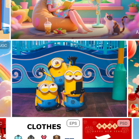
A
AIGC
C
EPS
PSD