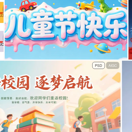
PSD
AIGC